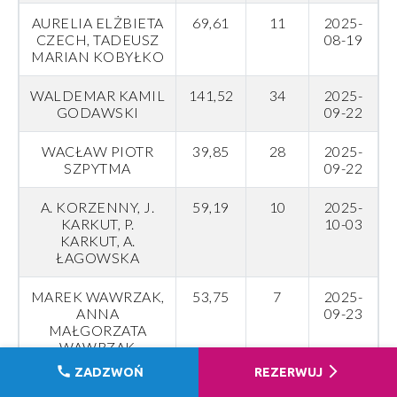
AURELIA ELŻBIETA
69,61
11
2025-
CZECH, TADEUSZ
08-19
MARIAN KOBYŁKO
WALDEMAR KAMIL
141,52
34
2025-
GODAWSKI
09-22
WACŁAW PIOTR
39,85
28
2025-
SZPYTMA
09-22
A. KORZENNY, J.
59,19
10
2025-
KARKUT, P.
10-03
KARKUT, A.
ŁAGOWSKA
MAREK WAWRZAK,
53,75
7
2025-
ANNA
09-23
MAŁGORZATA
WAWRZAK
call
arrow_forward_ios
ZADZWOŃ
REZERWUJ
MAREK WAWRZAK,
57,63
10
2025-