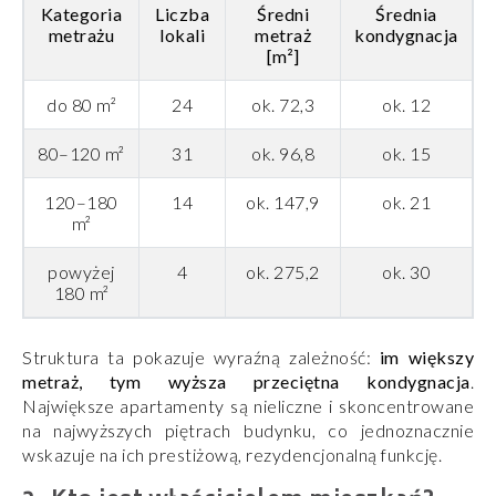
Kategoria
Liczba
Średni
Średnia
metrażu
lokali
metraż
kondygnacja
[m²]
do 80 m²
24
ok. 72,3
ok. 12
80–120 m²
31
ok. 96,8
ok. 15
120–180
14
ok. 147,9
ok. 21
m²
powyżej
4
ok. 275,2
ok. 30
180 m²
Struktura ta pokazuje wyraźną zależność:
im większy
metraż, tym wyższa przeciętna kondygnacja
.
Największe apartamenty są nieliczne i skoncentrowane
na najwyższych piętrach budynku, co jednoznacznie
wskazuje na ich prestiżową, rezydencjonalną funkcję.