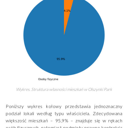
Wykres. Struktura własności mieszkań w Olszynki Park
Poniższy wykres kołowy przedstawia jednoznaczny
podział lokali według typu właściciela. Zdecydowana
większość mieszkań – 95,9% – znajduje się w rękach
osób fizycznych, natomiast podmioty prawne kontrolują