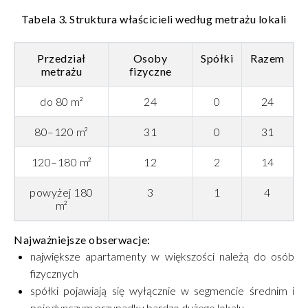
Tabela 3. Struktura właścicieli według metrażu lokali
Przedział
Osoby
Spółki
Razem
metrażu
fizyczne
do 80 m²
24
0
24
80–120 m²
31
0
31
120–180 m²
12
2
14
powyżej 180
3
1
4
m²
Najważniejsze obserwacje:
największe apartamenty w większości należą do osób
fizycznych
spółki pojawiają się wyłącznie w segmencie średnim i
pojedynczym przypadku bardzo dużego lokalu,