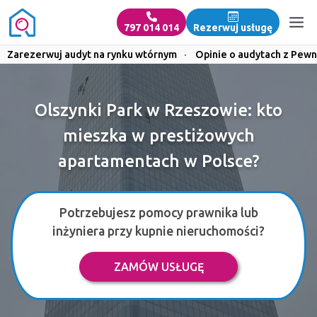
797 014 014
Rezerwuj usługę
Zarezerwuj audyt na rynku wtórnym
·
Opinie o audytach z Pewn
Olszynki Park w Rzeszowie: kto
mieszka w prestiżowych
apartamentach w Polsce?
Potrzebujesz pomocy prawnika lub
inżyniera przy kupnie nieruchomości?
ZAMÓW USŁUGĘ