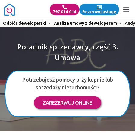
797 014 014
Rezerwuj usługę
Odbiór deweloperski
·
Analiza umowy z deweloperem
·
Audy
Poradnik sprzedawcy, część 3.
Umowa
Potrzebujesz pomocy przy kupnie lub
sprzedaży nieruchomości?
ZAREZERWUJ ONLINE