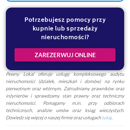
Potrzebujesz pomocy przy
kupnie lub sprzedaży
nieruchomości?
ZAREZERWUJ ONLINE
Pewny Lokal oferuje usługę kompleksowego audytu
nieruchomości (działek, mieszkań i domów) na rynku
pierwotnym oraz wtórnym. Zatrudniamy prawników oraz
inżynierów i sprawdzamy stan prawny oraz techniczny
nieruchomości. Pomagamy m.in. przy odbiorach
technicznych, analizie umów oraz ksiąg wieczystych.
Dowiedz się więcej o naszej firmie oraz usługach
tutaj
.