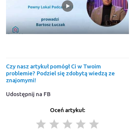
Czy nasz artykuł pomógł Ci w Twoim
problemie? Podziel się zdobytą wiedzą ze
znajomymi!
Udostępnij na FB
Oceń artykuł:
grade
grade
grade
grade
grade