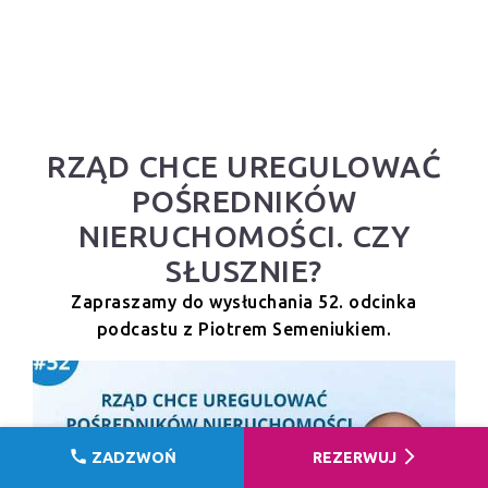
RZĄD CHCE UREGULOWAĆ
POŚREDNIKÓW
NIERUCHOMOŚCI. CZY
SŁUSZNIE?
Zapraszamy do wysłuchania 52. odcinka
podcastu z Piotrem Semeniukiem.
call
arrow_forward_ios
ZADZWOŃ
REZERWUJ