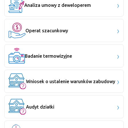
Analiza umowy z deweloperem
Operat szacunkowy
Badanie termowizyjne
Wniosek o ustalenie warunków zabudowy
Audyt działki