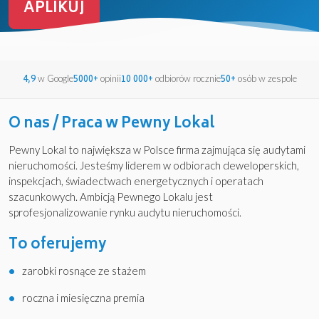
APLIKUJ
4,9
5000+
10 000+
50+
w Google
opinii
odbiorów rocznie
osób w zespole
O nas / Praca w Pewny Lokal
Pewny Lokal to największa w Polsce firma zajmująca się audytami
nieruchomości. Jesteśmy liderem w odbiorach deweloperskich,
inspekcjach, świadectwach energetycznych i operatach
szacunkowych. Ambicją Pewnego Lokalu jest
sprofesjonalizowanie rynku audytu nieruchomości.
To oferujemy
zarobki rosnące ze stażem
roczna i miesięczna premia