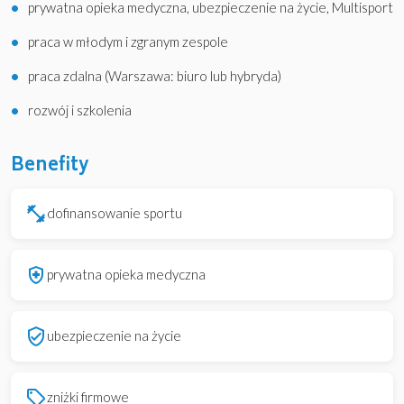
prywatna opieka medyczna, ubezpieczenie na życie, Multisport
praca w młodym i zgranym zespole
praca zdalna (Warszawa: biuro lub hybryda)
rozwój i szkolenia
Benefity
fitness_center
dofinansowanie sportu
health_and_safety
prywatna opieka medyczna
verified_user
ubezpieczenie na życie
local_offer
zniżki firmowe