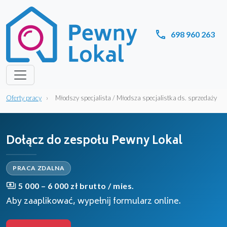
call
698 960 263
Oferty pracy
›
Młodszy specjalista / Młodsza specjalistka ds. sprzedaży
Dołącz do zespołu Pewny Lokal
PRACA ZDALNA
payments
5 000 – 6 000 zł brutto / mies.
Aby zaaplikować, wypełnij formularz online.