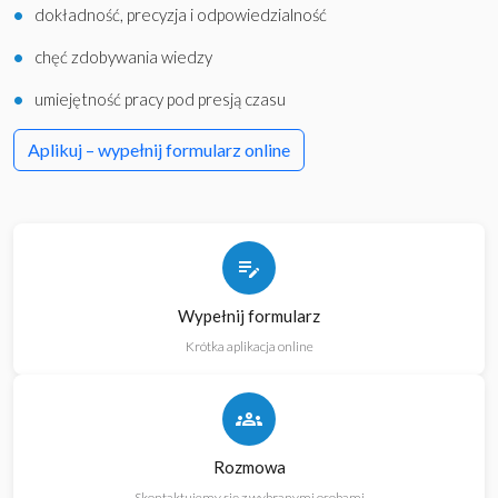
dokładność, precyzja i odpowiedzialność
chęć zdobywania wiedzy
umiejętność pracy pod presją czasu
Aplikuj – wypełnij formularz online
edit_note
Wypełnij formularz
Krótka aplikacja online
groups
Rozmowa
Skontaktujemy się z wybranymi osobami