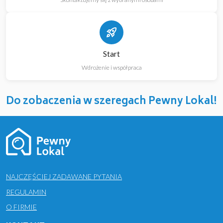
rocket_launch
Start
Wdrożenie i współpraca
Do zobaczenia w szeregach Pewny Lokal!
NAJCZĘŚCIEJ ZADAWANE PYTANIA
REGULAMIN
O FIRMIE