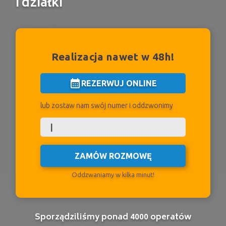
i działki
Realizacja nawet w 48h!
calendar_month
REZERWUJ ONLINE
lub zostaw nam swój numer i oddzwonimy
ZAMÓW ROZMOWĘ
Oddzwaniamy w kilka minut!
Sporządziliśmy ponad 4000 operatów