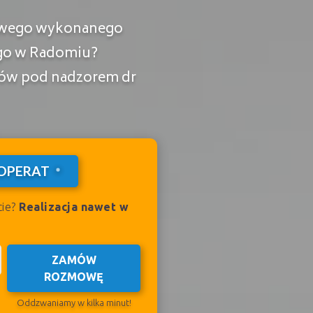
kowego wykonanego
go w Radomiu?
wców pod nadzorem dr
OPERAT
cie?
Realizacja nawet w
ZAMÓW
ROZMOWĘ
Oddzwaniamy w kilka minut!