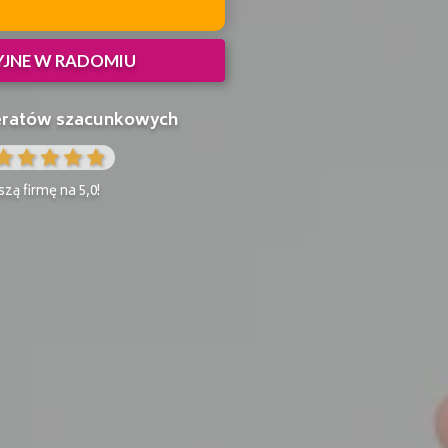
YJNE W RADOMIU
peratów szacunkowych
zą firmę na 5,0!