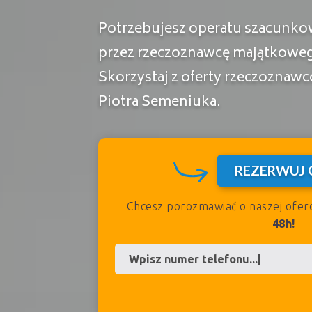
Potrzebujesz operatu szacun
przez rzeczoznawcę majątkowe
Skorzystaj z oferty rzeczozna
Piotra Semeniuka.
REZERWUJ 
Chcesz porozmawiać o naszej ofer
48h!