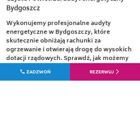
Wykonujemy profesjonalne audyty
energetyczne w Bydgoszczy, które
skutecznie obniżają rachunki za
ogrzewanie i otwierają drogę do wysokich
dotacji rządowych. Sprawdź, jak możemy
Ci pomóc.
call
arrow_forward_ios
ZADZWOŃ
REZERWUJ
W tym artykule przeczytasz o:
Efektywność energetyczna w Bydgoszczy –
dlaczego to klucz do oszczędności?
Kiedy warto wykonać audyt energetyczny
budynku w Bydgoszczy?