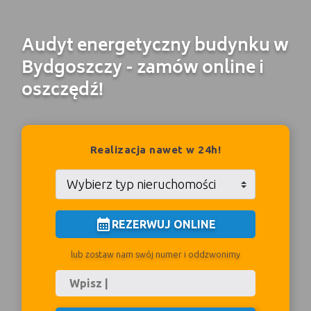
Audyt energetyczny budynku w
Bydgoszczy - zamów online i
oszczędź!
Realizacja nawet w 24h!
calendar_month
REZERWUJ ONLINE
lub zostaw nam swój numer i oddzwonimy