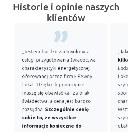
Historie i opinie naszych
klientów
„Jestem bardzo zadowolony z
„Jako
usługi przygotowania świadectwa
kilkan
charakterystyki energetycznej
Łodzi)
oferowanej przez firmę Pewny
Lokal 
Lokal. Dzięki ich pomocy nie
szybko
muszę się obawiać kar za brak
sporz
świadectwa, a cena jest bardzo
charak
rozsądna.
Szczególnie cenię
Wszys
sobie to, że wszystkie
szybk
informacje konieczne do
obsług