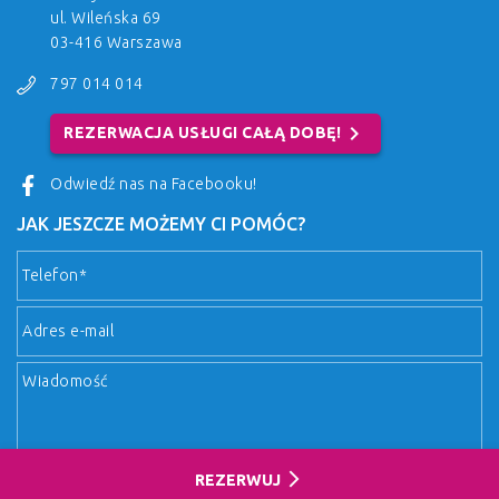
ul. Wileńska 69
03-416 Warszawa
797 014 014
chevron_right
REZERWACJA USŁUGI CAŁĄ DOBĘ!
Odwiedź nas na Facebooku!
JAK JESZCZE MOŻEMY CI POMÓC?
arrow_forward_ios
REZERWUJ