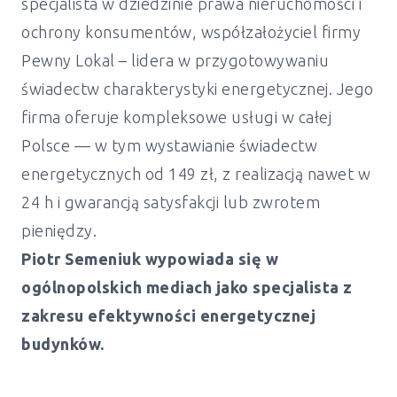
specjalista w dziedzinie prawa nieruchomości i
ochrony konsumentów, współzałożyciel firmy
Pewny Lokal – lidera w przygotowywaniu
świadectw charakterystyki energetycznej. Jego
firma oferuje kompleksowe usługi w całej
Polsce — w tym wystawianie świadectw
energetycznych od 149 zł, z realizacją nawet w
24 h i gwarancją satysfakcji lub zwrotem
pieniędzy.
Piotr Semeniuk wypowiada się w
ogólnopolskich mediach jako specjalista z
zakresu efektywności energetycznej
budynków.
Świadectwo energetyczne Olsztyn od
149 zł | Piotr Semeniuk