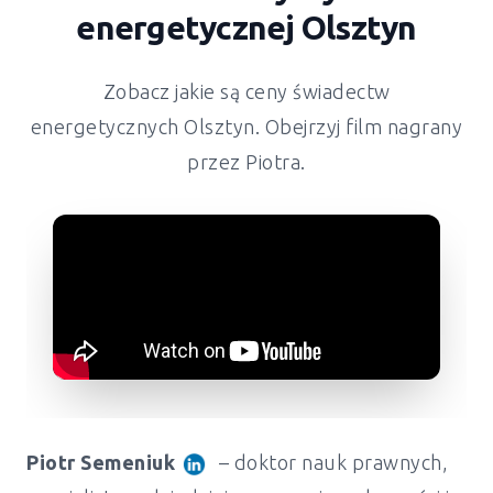
energetycznej
Olsztyn
Zobacz jakie są ceny świadectw
energetycznych
Olsztyn
. Obejrzyj film nagrany
przez Piotra.
Piotr Semeniuk
– doktor nauk prawnych,