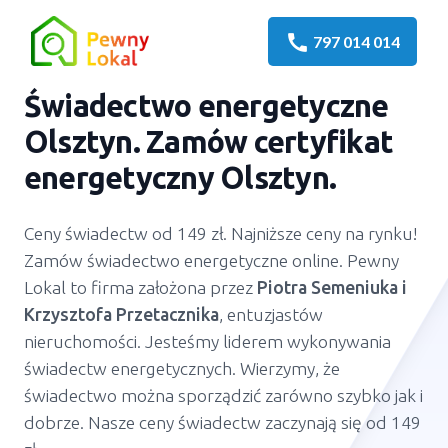
call
797 014 014
Świadectwo energetyczne
Olsztyn
. Zamów certyfikat
energetyczny
Olsztyn
.
Ceny świadectw od 149 zł. Najniższe ceny na rynku!
Zamów świadectwo energetyczne online. Pewny
Lokal to firma założona przez
Piotra Semeniuka
i
Krzysztofa Przetacznika
, entuzjastów
nieruchomości. Jesteśmy liderem wykonywania
świadectw energetycznych. Wierzymy, że
świadectwo można sporządzić zarówno szybko jak i
dobrze. Nasze ceny świadectw zaczynają się od 149