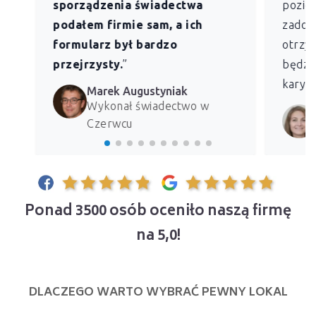
sporządzenia świadectwa
pozio
podałem firmie sam, a ich
zadowo
formularz był bardzo
otrzym
przejrzysty.
”
będzie
kary z
Marek Augustyniak
Wykonał świadectwo w
Czerwcu
Ponad 3500 osób oceniło naszą firmę
na 5,0!
DLACZEGO WARTO WYBRAĆ PEWNY LOKAL