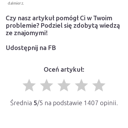
dalmierz.
Czy nasz artykuł pomógł Ci w Twoim
problemie? Podziel się zdobytą wiedzą
ze znajomymi!
Udostępnij na FB
Oceń artykuł:
grade
grade
grade
grade
grade
Średnia
5
/5 na podstawie
1407
opinii.