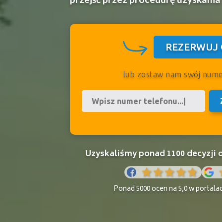
REZERWUJ 
lub zostaw nam swój num
Uzyskaliśmy ponad 1100 decyzji
Ponad 5000 ocen na 5,0 w portala