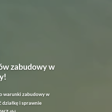
ków zabudowy w
y!
k o warunki zabudowy w
działkę i sprawnie
 WZ-tki.