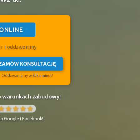
ONLINE
er i oddzwonimy
ZAMÓW KONSULTACJĘ
Oddzwaniamy w klika minut!
 o warunkach zabudowy!
ch Google i Facebook!