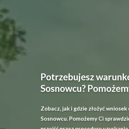
Potrzebujesz warun
Sosnowcu? Pomożem
Zobacz, jak i gdzie złożyć wniose
Sosnowcu. Pomożemy Ci sprawdzić 
przejść przez procedurę uzyskania