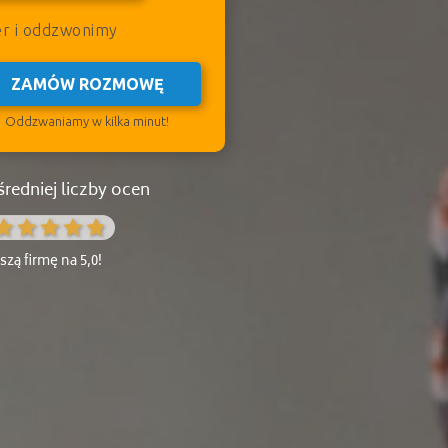
er i oddzwonimy
ZAMÓW ROZMOWĘ
Oddzwaniamy w kilka minut!
redniej liczby ocen
zą firmę na 5,0!