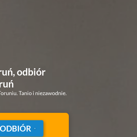
uń, odbiór
ruń
runiu. Tanio i niezawodnie.
 ODBIÓR