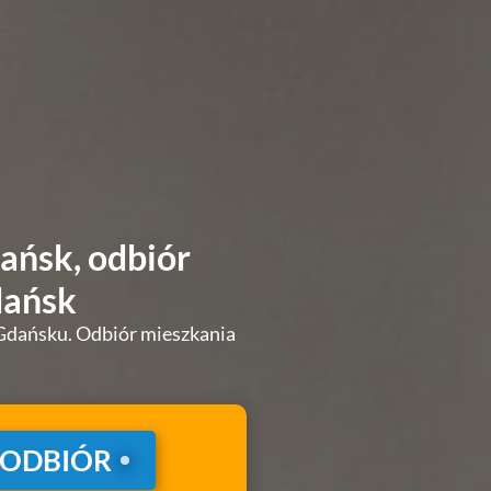
ańsk, odbiór
dańsk
Gdańsku. Odbiór mieszkania
 ODBIÓR