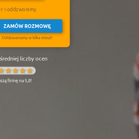
er i oddzwonimy
ZAMÓW ROZMOWĘ
Oddzwaniamy w kilka minut!
redniej liczby ocen
zą firmę na 5,0!