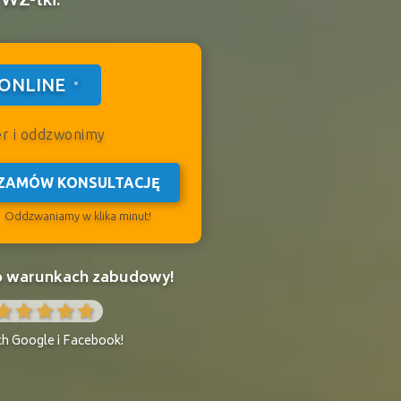
ONLINE
er i oddzwonimy
ZAMÓW KONSULTACJĘ
Oddzwaniamy w klika minut!
 o warunkach zabudowy!
ch Google i Facebook!