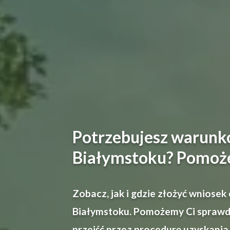
Potrzebujesz warun
Białymstoku? Pomoż
Zobacz, jak i gdzie złożyć wniose
Białymstoku. Pomożemy Ci sprawdz
przejść przez procedurę uzyskania