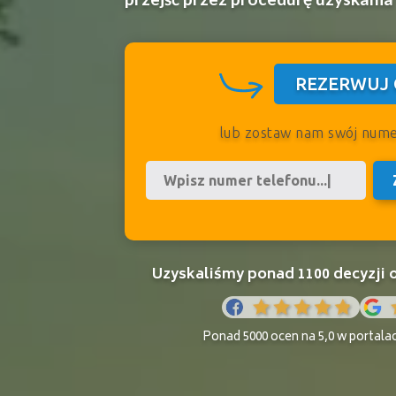
REZERWUJ 
lub zostaw nam swój num
Uzyskaliśmy ponad 1100 decyzji
Ponad 5000 ocen na 5,0 w portala