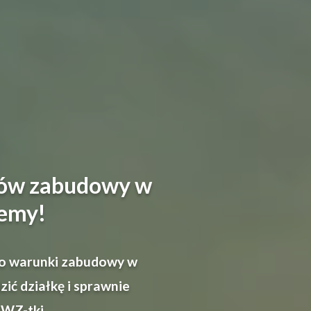
ków zabudowy w
emy!
k o warunki zabudowy w
ić działkę i sprawnie
 WZ-tki.