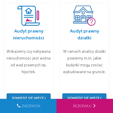
Audyt prawny
Audyt prawny
nieruchomości
działki
Wskażemy czy nabywana
W ramach analizy działki
nieruchomość jest wolna
powiemy m.in. jakie
od wad prawnych np.
budynki mogą zostać
hipotek.
wybudowane na gruncie.
DOWIEDZ SIĘ WIĘCEJ
DOWIEDZ SIĘ WIĘCEJ
call
arrow_forward_ios
ZADZWOŃ
REZERWUJ