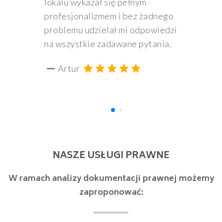
lokalu wykazał się pełnym
profesjonalizmem i bez żadnego
problemu udzielał mi odpowiedzi
na wszystkie zadawane pytania.
grade
grade
grade
grade
grade
Artur
NASZE USŁUGI PRAWNE
W ramach analizy dokumentacji prawnej możemy
zaproponować: