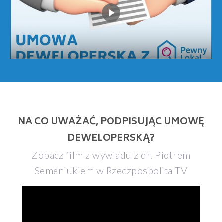
NA CO UWAŻAĆ, PODPISUJĄC UMOWĘ
DEWELOPERSKĄ?
Zobacz film z wywiadu z dr. Piotrem
Semeniukiem w Rzeczpospolita TV