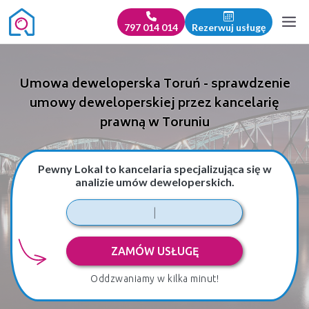
797 014 014
Rezerwuj usługę
Umowa deweloperska Toruń - sprawdzenie
umowy deweloperskiej przez kancelarię
prawną w Toruniu
Pewny Lokal to kancelaria specjalizująca się w
analizie umów deweloperskich.
ZAMÓW USŁUGĘ
Oddzwaniamy w kilka minut!