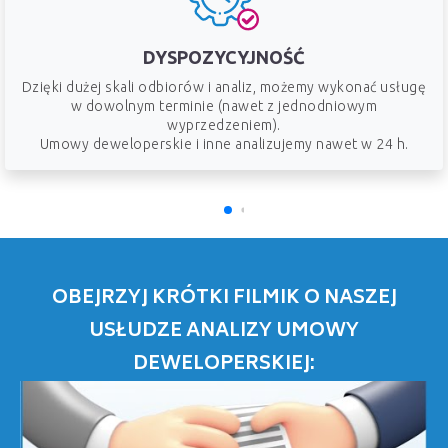
DYSPOZYCYJNOŚĆ
Dzięki dużej skali odbiorów i analiz, możemy wykonać usługę
w dowolnym terminie (nawet z jednodniowym
wyprzedzeniem).
Umowy deweloperskie i inne analizujemy nawet w 24 h.
OBEJRZYJ KRÓTKI FILMIK O NASZEJ
USŁUDZE ANALIZY UMOWY
DEWELOPERSKIEJ: