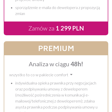
sporządzenie e-maila do dewelopera z propozycją
zmian
Zamów za
1 299 PLN
PREMIUM
Analiza w ciągu
48h!
wszystko to co w pakiecie comfort
indywidualna opieka prawnika przy negocjacjach
oraz podpisywaniu umowy z deweloperem
(możliwość pośredniczenia w komunikacji e-
mailowej/telefonicznej z deweloperem); zdalna
asysta prawnika podczas podpisywania umowy u