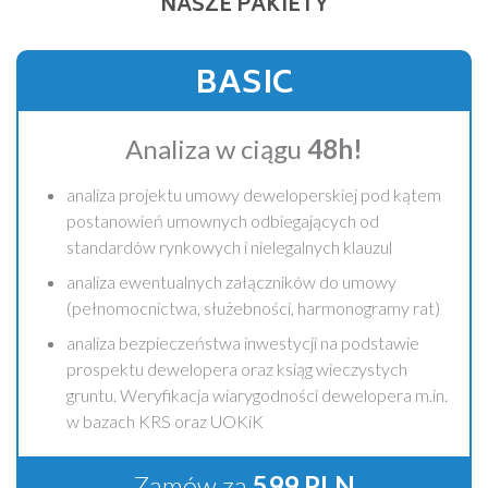
NASZE PAKIETY
BASIC
Analiza w ciągu
48h!
analiza projektu umowy deweloperskiej pod kątem
postanowień umownych odbiegających od
standardów rynkowych i nielegalnych klauzul
analiza ewentualnych załączników do umowy
(pełnomocnictwa, służebności, harmonogramy rat)
analiza bezpieczeństwa inwestycji na podstawie
prospektu dewelopera oraz ksiąg wieczystych
gruntu. Weryfikacja wiarygodności dewelopera m.in.
w bazach KRS oraz UOKiK
Zamów za
599 PLN