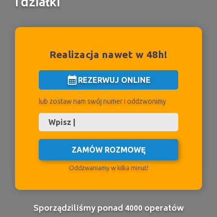
i działki
Realizacja nawet w 48h!
calendar_month
REZERWUJ ONLINE
lub zostaw nam swój numer i oddzwonimy
ZAMÓW ROZMOWĘ
Oddzwaniamy w kilka minut!
Sporządziliśmy ponad 4000 operatów