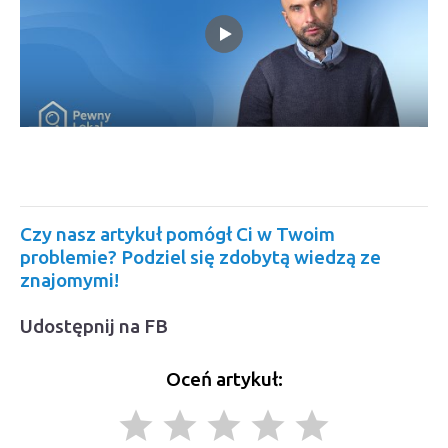
Czy nasz artykuł pomógł Ci w Twoim
problemie? Podziel się zdobytą wiedzą ze
znajomymi!
Udostępnij na FB
Oceń artykuł:
grade
grade
grade
grade
grade