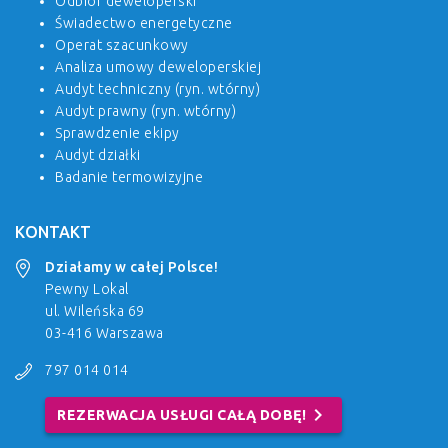
Odbiór deweloperski
Świadectwo energetyczne
Operat szacunkowy
Analiza umowy deweloperskiej
Audyt techniczny (ryn. wtórny)
Audyt prawny (ryn. wtórny)
Sprawdzenie ekipy
Audyt działki
Badanie termowizyjne
KONTAKT
Działamy w całej Polsce!
Pewny Lokal
ul. Wileńska 69
03-416 Warszawa
797 014 014
chevron_right
REZERWACJA USŁUGI CAŁĄ DOBĘ!