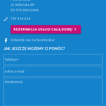
ul. Wileńska 69
03-416 Warszawa
797 014 014
chevron_right
REZERWACJA USŁUGI CAŁĄ DOBĘ!
Odwiedź nas na Facebooku!
JAK JESZCZE MOŻEMY CI POMÓC?