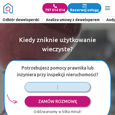
797 014 014
Rezerwuj usługę
Odbiór deweloperski
·
Analiza umowy z deweloperem
·
Audy
Kiedy zniknie użytkowanie
wieczyste?
Potrzebujesz pomocy prawnika lub
inżyniera przy inspekcji nieruchomości?
ZAMÓW ROZMOWĘ
Oddzwaniamy w kilka minut!