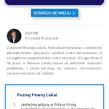
DOWIEDZ SIĘ WIĘCEJ
arrow_forward_ios
AUTOR
Krzysztof Przetacznik
Założyciel Pewnego Lokalu. Konsultant biznesowy z wieloletnim
doświadczeniem. Specjalista i analityk rynku nieruchomości ze
szczególnym uwzględnieniem rynku mieszkań. W ciągu blisko 8
lat pracy w Pewnym Lokalu poznał od podszewki większość
problemów, z jakimi borykają się nabywcy nieruchomości,
zarówno mieszkań, jak i domów.
Poznaj Pewny Lokal
Jesteśmy jedyną w Polsce firmą
kompleksowo pomagającą w bezpiecznym