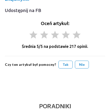
Udostępnij na FB
Oceń artykuł:
grade
grade
grade
grade
grade
Średnia
5
/5 na podstawie
217
opinii.
Czy ten artykuł był pomocny?
Tak
Nie
PORADNIKI