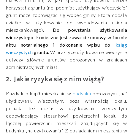
określa m.in. to, w jaki sposób użytkownik będzie
korzystał z gruntu (np. podmiot „użytkujący wieczyście”
grunt może zobowiązać się wobec gminy, która oddała
działkę w użytkowanie do wybudowania osiedla
mieszkaniowego).
Do powstania użytkowania
wieczystego konieczne jest zawarcie umowy w formie
aktu notarialnego i dokonanie wpisu do
ksiąg
wieczystych
gruntu.
W praktyce użytkowanie wieczyste
dotyczy głównie gruntów położonych w granicach
administracyjnych miast.
Jakie ryzyka się z nim wiążą?
Każdy kto kupił mieszkanie w
budynku
położonym „na”
użytkowaniu wieczystym, poza własnością lokalu,
posiada też udział w użytkowaniu wieczystym
odpowiadający stosunkowi powierzchni lokalu do
łącznej powierzchni mieszkań znajdujących się w
budynku „na użytkowaniu”. Z posiadaniem mieszkania w