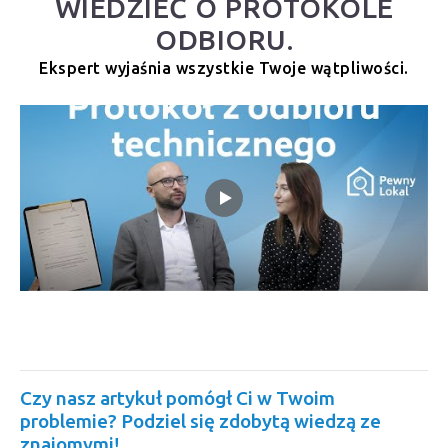
WIEDZIEĆ O PROTOKOLE
ODBIORU.
Ekspert wyjaśnia wszystkie Twoje wątpliwości.
Czy nasz artykuł pomógł Ci w Twoim
problemie? Podziel się zdobytą wiedzą ze
znajomymi!