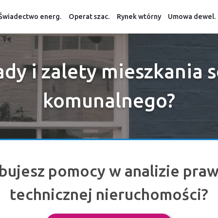
Świadectwo energ.
Operat szac.
Rynek wtórny
Umowa dewel.
ady i zalety mieszkania s
komunalnego?
bujesz pomocy w analizie praw
technicznej nieruchomości?