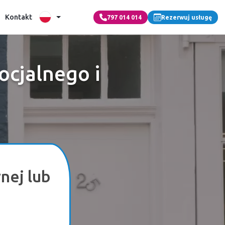
Kontakt
797 014 014
Rezerwuj usługę
ocjalnego i
nej lub