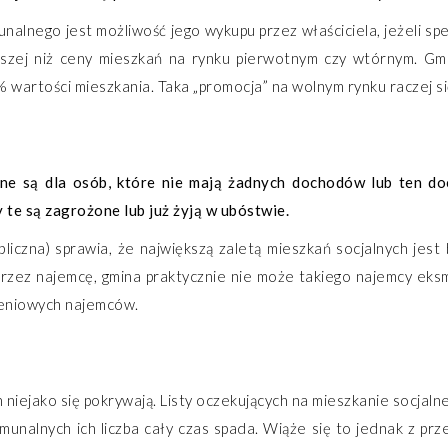
nalnego jest możliwość jego wykupu przez właściciela, jeżeli sp
ższej niż ceny mieszkań na rynku pierwotnym czy wtórnym. Gmin
wartości mieszkania. Taka „promocja” na wolnym rynku raczej si
one są dla osób, które nie mają żadnych dochodów lub ten do
 te są zagrożone lub już żyją w ubóstwie.
czna) sprawia, że największą zaletą mieszkań socjalnych jest 
przez najemcę, gmina praktycznie nie może takiego najemcy ek
zeniowych najemców.
iejako się pokrywają. Listy oczekujących na mieszkanie socjalne
unalnych ich liczba cały czas spada. Wiąże się to jednak z pr