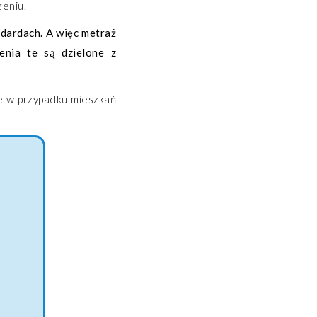
zeniu.
ndardach. A więc metraż
zenia te są dzielone z
ce w przypadku mieszkań