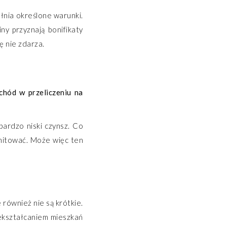
ełnia określone warunki.
y przyznają bonifikaty
ę nie zdarza.
chód w przeliczeniu na
bardzo niski czynsz. Co
smitować. Może więc ten
 również nie są krótkie.
zekształcaniem mieszkań