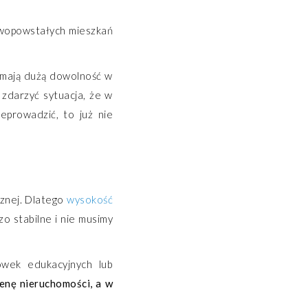
wopowstałych mieszkań
y mają dużą dowolność w
 zdarzyć sytuacja, że w
zeprowadzić, to już nie
cznej. Dlatego
wysokość
o stabilne i nie musimy
ówek edukacyjnych lub
cenę nieruchomości, a w