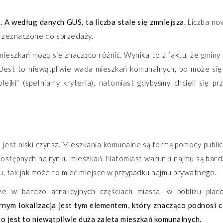
 A według danych GUS, ta liczba stale się zmniejsza.
Liczba no
y przeznaczone do sprzedaży.
mieszkań mogą się znacząco różnić. Wynika to z faktu, że gmin
. Jest to niewątpliwie wada mieszkań komunalnych, bo może się
ejki” (spełniamy kryteria), natomiast gdybyśmy chcieli się pr
 jest niski czynsz. Mieszkania komunalne są formą pomocy publi
 dostępnych na rynku mieszkań. Natomiast warunki najmu są bardz
, tak jak może to mieć miejsce w przypadku najmu prywatnego.
że w bardzo atrakcyjnych częściach miasta, w pobliżu plac
rnym lokalizacja jest tym elementem, który znacząco podnosi 
o jest to niewątpliwie duża zaleta mieszkań komunalnych.