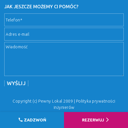
JAK JESZCZE MOŻEMY CI POMÓC?
Copyright (c) Pewny Lokal 2009 |
Polityka prywatności
inżynierów
call
arrow_forward_ios
ZADZWOŃ
REZERWUJ