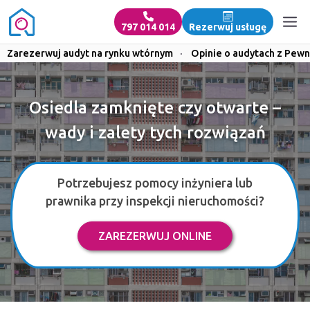
797 014 014
Rezerwuj usługę
Zarezerwuj audyt na rynku wtórnym
·
Opinie o audytach z Pewn
Osiedla zamknięte czy otwarte –
wady i zalety tych rozwiązań
Potrzebujesz pomocy inżyniera lub
prawnika przy inspekcji nieruchomości?
ZAREZERWUJ ONLINE