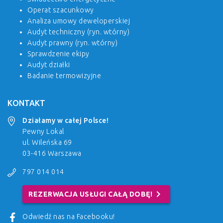
Operat szacunkowy
Analiza umowy deweloperskiej
Audyt techniczny (ryn. wtórny)
Audyt prawny (ryn. wtórny)
Sprawdzenie ekipy
Audyt działki
Badanie termowizyjne
KONTAKT
Działamy w całej Polsce!
Pewny Lokal
ul. Wileńska 69
03-416 Warszawa
797 014 014
chevron_right
REZERWACJA USŁUGI CAŁĄ DOBĘ!
Odwiedź nas na Facebooku!