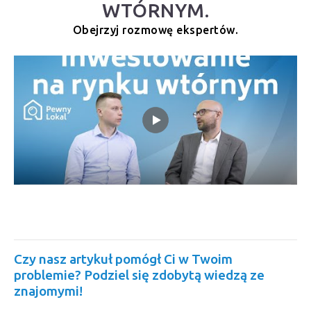
WTÓRNYM.
Obejrzyj rozmowę ekspertów.
Czy nasz artykuł pomógł Ci w Twoim
problemie? Podziel się zdobytą wiedzą ze
znajomymi!