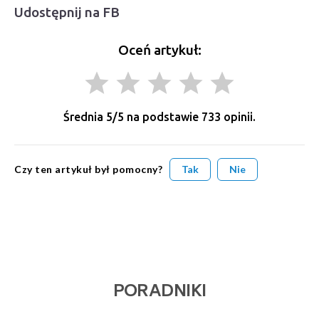
Udostępnij na FB
Oceń artykuł:
grade
grade
grade
grade
grade
Średnia
5
/5 na podstawie
733
opinii.
Czy ten artykuł był pomocny?
Tak
Nie
PORADNIKI