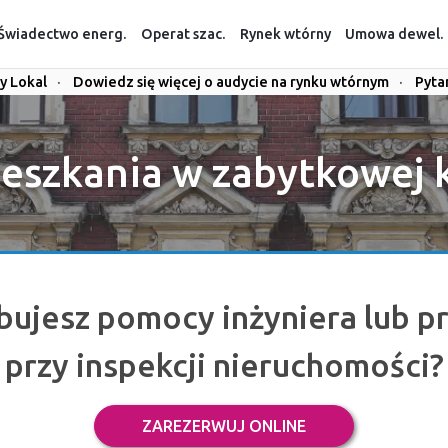
Świadectwo energ.
Operat szac.
Rynek wtórny
Umowa dewel.
y Lokal
·
Dowiedz się więcej o audycie na rynku wtórnym
·
Pyta
eszkania w zabytkowej 
bujesz pomocy inżyniera lub p
przy inspekcji nieruchomości?
ZAREZERWUJ ONLINE