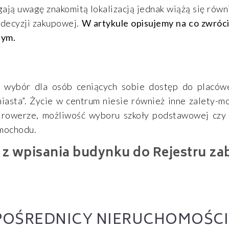
ają uwagę znakomitą lokalizacją jednak wiążą się równ
decyzji zakupowej.
W artykule opisujemy na co zwróc
nym.
wybór dla osób ceniących sobie dostęp do placówek
miasta”. Życie w centrum niesie również inne zalety-m
a rowerze, możliwość wyboru szkoły podstawowej czy 
amochodu.
z wpisania budynku do Rejestru z
 POŚREDNICY NIERUCHOMOŚCI