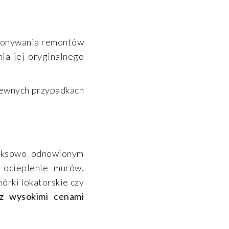
wykonywania remontów
nia jej oryginalnego
 pewnych przypadkach
leksowo odnowionym
 ocieplenie murów,
órki lokatorskie czy
z wysokimi cenami