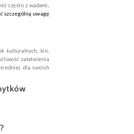
ież często z wadami,
ić szczególną uwagę
 kulturalnych, kin,
ożliwość załatwienia
średniej dla swoich
abytków
?