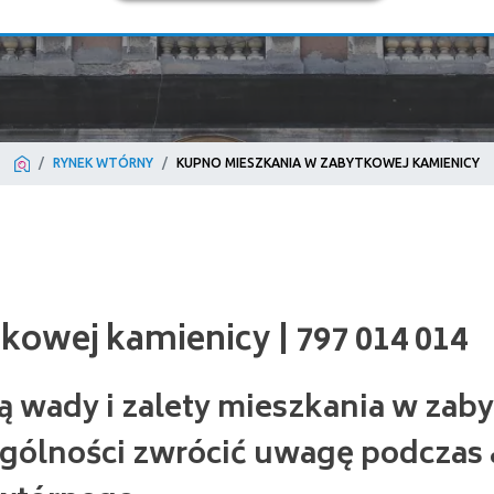
RYNEK WTÓRNY
KUPNO MIESZKANIA W ZABYTKOWEJ KAMIENICY
j kamienicy | 797 014 014
są wady i zalety mieszkania w zab
ególności zwrócić uwagę podczas 