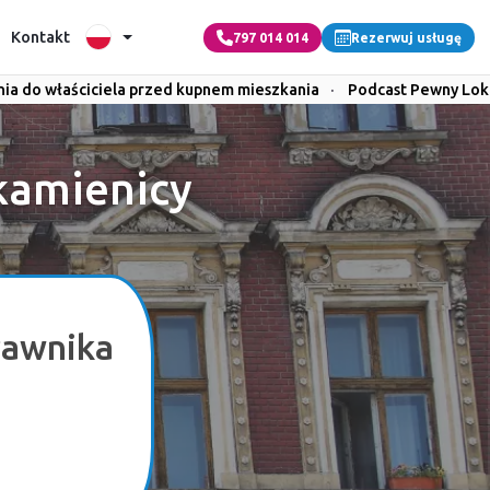
Kontakt
797 014 014
Rezerwuj usługę
nia do właściciela przed kupnem mieszkania
·
Podcast Pewny Lok
kamienicy
rawnika