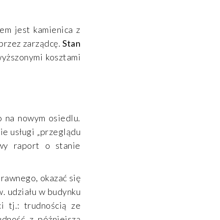
em jest kamienica z
przez zarządcę.
Stan
wyższonymi kosztami
o na nowym osiedlu.
ie usługi „przeglądu
wy raport o stanie
prawnego, okazać się
w. udziału w budynku
 tj.: trudnością ze
udność z późniejszą