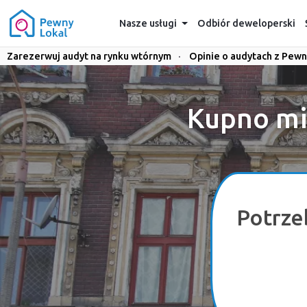
Nasze usługi
Odbiór deweloperski
Zarezerwuj audyt na rynku wtórnym
·
Opinie o audytach z Pewn
Kupno mi
Potrze