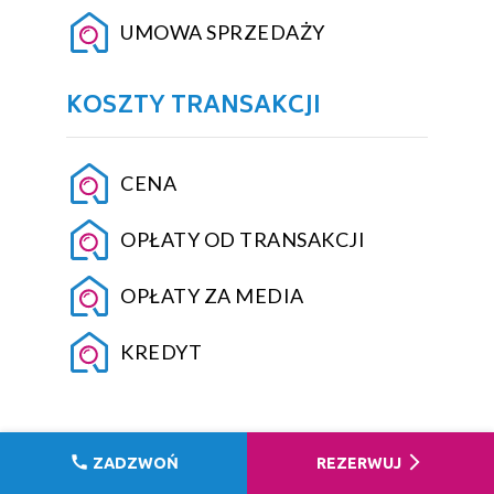
UMOWA SPRZEDAŻY
KOSZTY TRANSAKCJI
CENA
OPŁATY OD TRANSAKCJI
OPŁATY ZA MEDIA
KREDYT
call
arrow_forward_ios
ZADZWOŃ
REZERWUJ