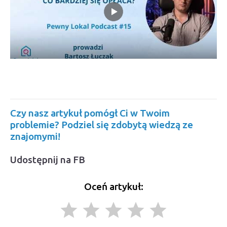
Czy nasz artykuł pomógł Ci w Twoim
problemie? Podziel się zdobytą wiedzą ze
znajomymi!
Udostępnij na FB
Oceń artykuł:
grade
grade
grade
grade
grade