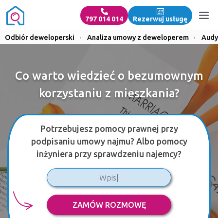
797 014 014
Rezerwuj usługę
Odbiór deweloperski
·
Analiza umowy z deweloperem
·
Audy
Co warto wiedzieć o bezumownym
korzystaniu z mieszkania?
Potrzebujesz pomocy prawnej przy
podpisaniu umowy najmu? Albo pomocy
inżyniera przy sprawdzeniu najemcy?
ZAMÓW ROZMOWĘ