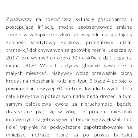
Zważywszy na specyficzną sytuację gospodarczą i
postępującą inflację, można zaobserwować zmianę
trendu w zakupie mieszkań. Ze względu na spadającą
zdolność kredytową Polaków, procentowy udział
transakcji dokonywanych za gotówkę rośnie. Jeszcze w
2017 roku wynosił on około 30 do 40%, a dziś sięga już
niemal 70%! Wzrost dotyczy głównie kawalerek i
małych mieszkań. Nabywcy wciąż przeważnie biorą
kredyt na mieszkania rodzinne typu 3 bądź 4 pokoje o
powierzchni powyżej 60 metrów kwadratowych. Jeśli
raty kredytów hipotecznych nadal będą drożeć, a tym
samym całościowa kwota za nieruchomości będzie
drastycznie piąć się w górę, to procent mieszkań
kupowanych za gotówkę wciąż będzie się zwiększał. To z
kolei wpłynie na podwyższone zapotrzebowanie na
mniejsze metraże, które są po prostu bardziej