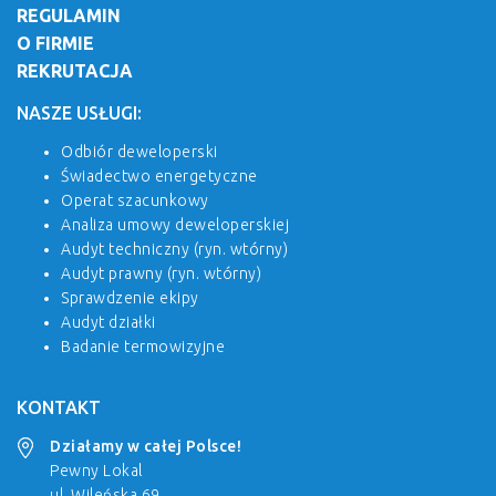
REGULAMIN
O FIRMIE
REKRUTACJA
NASZE USŁUGI:
Odbiór deweloperski
Świadectwo energetyczne
Operat szacunkowy
Analiza umowy deweloperskiej
Audyt techniczny (ryn. wtórny)
Audyt prawny (ryn. wtórny)
Sprawdzenie ekipy
Audyt działki
Badanie termowizyjne
KONTAKT
Działamy w całej Polsce!
Pewny Lokal
ul. Wileńska 69