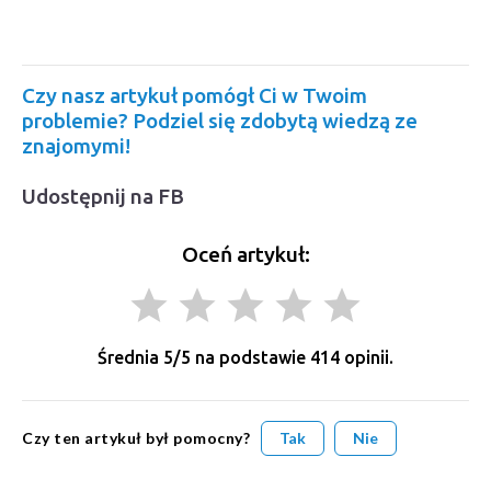
Czy nasz artykuł pomógł Ci w Twoim
problemie? Podziel się zdobytą wiedzą ze
znajomymi!
Udostępnij na FB
Oceń artykuł:
grade
grade
grade
grade
grade
Średnia
5
/5 na podstawie
414
opinii.
Czy ten artykuł był pomocny?
Tak
Nie