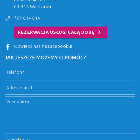
03-416 Warszawa
797 014 014
chevron_right
REZERWACJA USŁUGI CAŁĄ DOBĘ!
Odwiedź nas na Facebooku!
JAK JESZCZE MOŻEMY CI POMÓC?