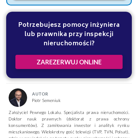
Potrzebujesz pomocy inżyniera
lub prawnika przy inspekcji
nieruchomości?
ZAREZERWUJ ONLINE
AUTOR
Piotr Semeniuk
Założyciel Pewnego Lokalu. Specjalista prawa nieruchomości.
Doktor nauk prawnych (doktorat z prawa ochrony
konsumentów). Z zamiłowania inwestor i analityk rynku
mieszkaniowego. Wielokrotny gość telewizji (TVP, TVN, Polsat),