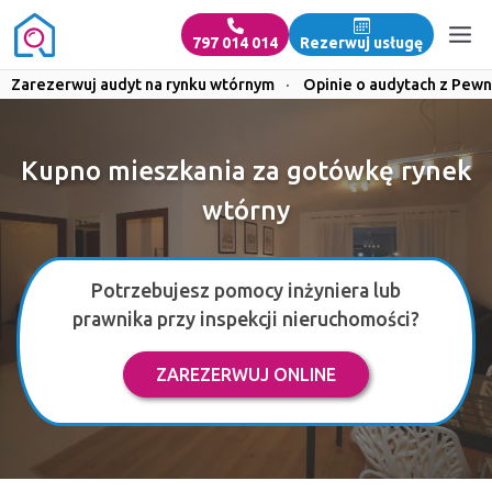
797 014 014
Rezerwuj usługę
Zarezerwuj audyt na rynku wtórnym
·
Opinie o audytach z Pewn
Kupno mieszkania za gotówkę rynek
wtórny
Potrzebujesz pomocy inżyniera lub
prawnika przy inspekcji nieruchomości?
ZAREZERWUJ ONLINE