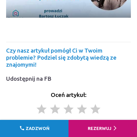
Czy nasz artykuł pomógł Ci w Twoim
problemie? Podziel się zdobytą wiedzą ze
znajomymi!
Udostępnij na FB
Oceń artykuł:
grade
grade
grade
grade
grade
Średnia
5
/5 na podstawie
175
opinii.
call
arrow_forward_ios
ZADZWOŃ
REZERWUJ