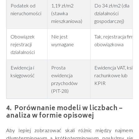
Podatek od
1,19 zł/m2
Do 34 zł/m2 (dla
nieruchomości
(stawka
działalności
mieszkaniowa)
gospodarczej)
Obowiązek
Nie jest
Tak, rejestracja firmy
rejestracji
wymagane
obowiązkowa
działalności
Ewidencja i
Prosta
Ewidencja VAT, księgi
księgowość
ewidencja
rachunkowe lub
przychodów
KPIR
(PIT-28)
Porównanie modeli w liczbach –
analiza w formie opisowej
Aby lepiej zobrazować skali różnic między najmem
długoterminowym a krótkoterminowym, posłużmy się