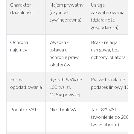
Charakter
Najem prywatny
Usługa
działalności
(czynność
zakwaterowania
cywilnoprawna)
(działalność
gospodarcza)
Ochrona
Wysoka -
Brak - relacja
najemcy
ustawa o
usługowa, bez
ochronie praw
ochrony lokatora
lokatorów
Forma
Ryczałt 8,5% do
Ryczałt, skala lub
opodatkowania
100 tys. zł,
podatek liniowy 19%
12,5% powyżej
Podatek VAT
Nie - brak VAT
Tak - 8% VAT
(zwolnienie do 200
tys. zł obrotu)