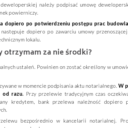
i deweloperskiej należy podpisać umowę dewelopers
nek powierniczy.
ra dopiero po potwierdzeniu postępu prac budowl
 następuje dopiero po zawarciu umowy przenoszącej
echnicznym lokalu.
y otrzymam za nie środki?
alnych ustaleń. Powinien on zostać określony w umow
azywane w momencie podpisania aktu notarialnego.
W p
 od razu.
Przy przelewie tradycyjnym czas oczekiwa
wany kredytem, bank przelewa należność dopiero 
ych.
zelewu bezpośrednio w kancelarii notarialnej. Pr