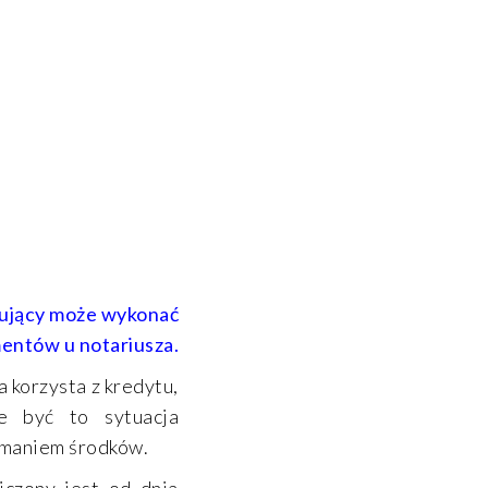
pujący może wykonać
entów u notariusza.
 korzysta z kredytu,
e być to sytuacja
ymaniem środków.
iczony jest od dnia