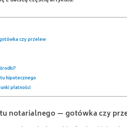
 z dalszą częścią artykułu.
 gotówka czy przelew
środki?
ytu hipotecznego
nki płatności
ktu notarialnego — gotówka czy prz