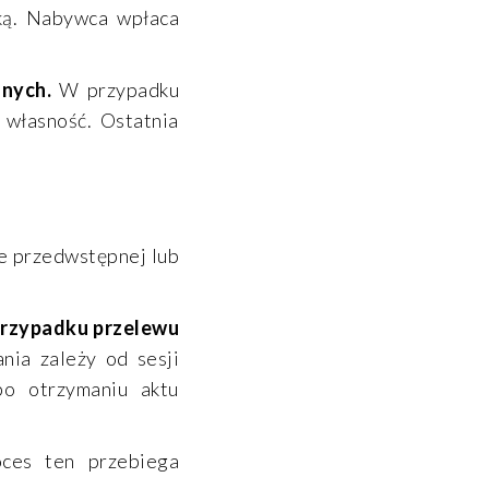
ką. Nabywca wpłaca
anych.
W przypadku
 własność. Ostatnia
ie przedwstępnej lub
rzypadku przelewu
nia zależy od sesji
po otrzymaniu aktu
oces ten przebiega