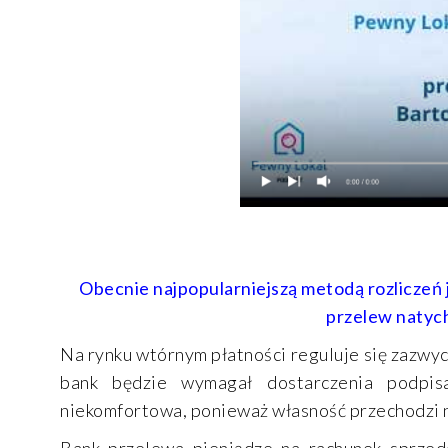
Obecnie najpopularniejszą metodą rozliczeń
przelew natyc
Na rynku wtórnym płatności reguluje się zazwyc
bank będzie wymagał dostarczenia podpis
niekomfortowa, ponieważ własność przechodzi
Bank przelewa pieniądze na rachunek sprzeda