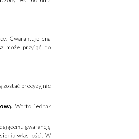
sce. Gwarantuje ona
sz może przyjąć do
ą zostać precyzyjnie
azową.
Warto jednak
edającemu gwarancję
sieniu własności. W