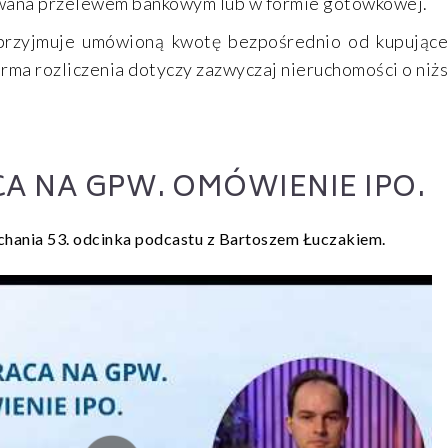
owana przelewem bankowym lub w formie gotówkowej.
przyjmuje umówioną kwotę bezpośrednio od kupujące
rma rozliczenia dotyczy zazwyczaj nieruchomości o niżs
A NA GPW. OMÓWIENIE IPO.
hania 53. odcinka podcastu z Bartoszem Łuczakiem.