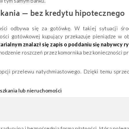
i w tym samym banku.
zkania — bez kredytu hipotecznego
ości odbywa się za gotówkę. W takiej sytuacji śro
ności gotówkowej kupujący przekazuje pieniądze w ob
arialnym znalazł się zapis o poddaniu się nabywcy r
hodzenie roszczeń przez komornika bez konieczności p
opcji przelewu natychmiastowego. Dzięki temu sprzed
eszkania lub nieruchomości
tradycyjna i bezpośrednia forma płatności, która poleg