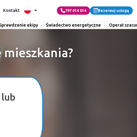
Kontakt
797 014 014
Rezerwuj usługę
Sprawdzenie ekipy
·
Świadectwo energetyczne
·
Operat szac
e mieszkania?
 lub