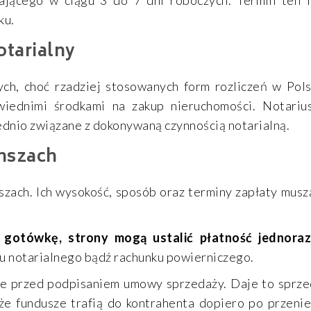
ku.
otarialny
ych, choć rzadziej stosowanych form rozliczeń w Pol
wiednimi środkami na zakup nieruchomości. Notariu
ednio związane z dokonywaną czynnością notarialną.
anszach
nszach. Ich wysokość, sposób oraz terminy zapłaty musz
a gotówkę, strony mogą ustalić płatność jednor
tu notarialnego bądź rachunku powierniczego.
cze przed podpisaniem umowy sprzedaży. Daje to sprz
że fundusze trafią do kontrahenta dopiero po przenie