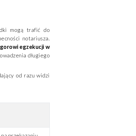
dki mogą trafić do
ecności notariusza.
ygorowi egzekucji w
rowadzenia długiego
ający od razu widzi
a na przekazaniu