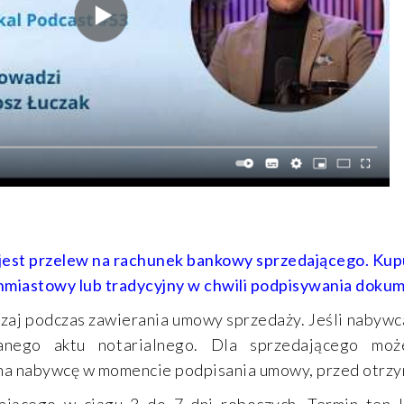
 jest przelew na rachunek bankowy sprzedającego. Ku
hmiastowy lub tradycyjny w chwili podpisywania dokum
zaj podczas zawierania umowy sprzedaży. Jeśli nabywca
anego aktu notarialnego. Dla sprzedającego moż
 na nabywcę w momencie podpisania umowy, przed otrz
jącego w ciągu 3 do 7 dni roboczych. Termin ten l