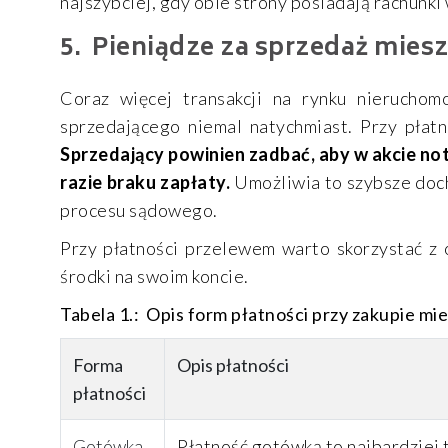
najszybciej, gdy obie strony posiadają rachunk
Pieniądze za sprzedaż mies
Coraz więcej transakcji na rynku nieruchom
sprzedającego niemal natychmiast. Przy płat
Sprzedający powinien zadbać, aby w akcie not
razie braku zapłaty.
Umożliwia to szybsze doc
procesu sądowego.
Przy płatności przelewem warto skorzystać z 
środki na swoim koncie.
Tabela 1.:
Opis form płatności przy zakupie mi
Forma
Opis płatności
płatności
Gotówka
Płatność gotówką to najbardziej 