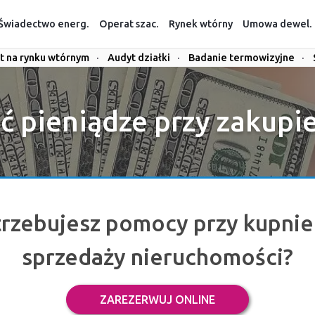
Świadectwo energ.
Operat szac.
Rynek wtórny
Umowa dewel.
t na rynku wtórnym
·
Audyt działki
·
Badanie termowizyjne
·
ć pieniądze przy zakupi
rzebujesz pomocy przy kupnie
sprzedaży nieruchomości?
ZAREZERWUJ ONLINE