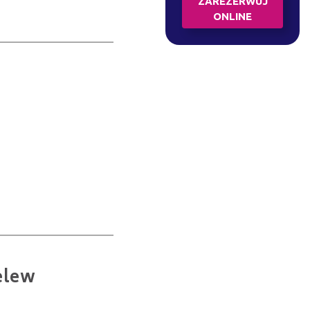
ZAREZERWUJ
ONLINE
elew