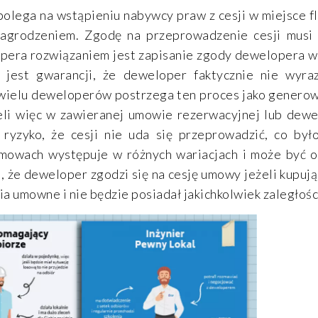
polega na wstąpieniu nabywcy praw z cesji w miejsce f
agrodzeniem. Zgodę na przeprowadzenie cesji musi 
ipera rozwiązaniem jest zapisanie zgody dewelopera 
 jest gwarancji, że deweloper faktycznie nie wyra
 wielu deweloperów postrzega ten proces jako generow
eli więc w zawieranej umowie rezerwacyjnej lub dewe
 ryzyko, że cesji nie uda się przeprowadzić, co by
umowach występuje w różnych wariacjach i może być
i, że deweloper zgodzi się na cesję umowy jeżeli kupuj
a umowne i nie będzie posiadał jakichkolwiek zaległośc