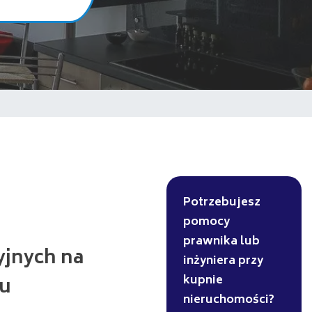
Potrzebujesz
pomocy
prawnika lub
yjnych na
inżyniera przy
kupnie
ku
nieruchomości?