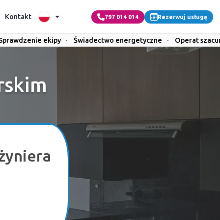
Kontakt
797 014 014
Rezerwuj usługę
Sprawdzenie ekipy
·
Świadectwo energetyczne
·
Operat szac
rskim
żyniera