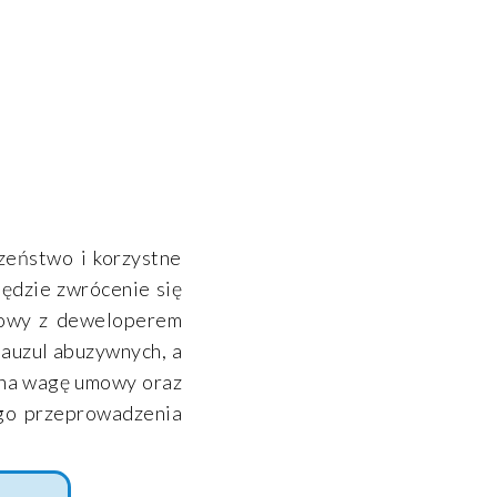
zeństwo i korzystne
będzie zwrócenie się
mowy z deweloperem
lauzul abuzywnych, a
 na wagę umowy oraz
ego przeprowadzenia