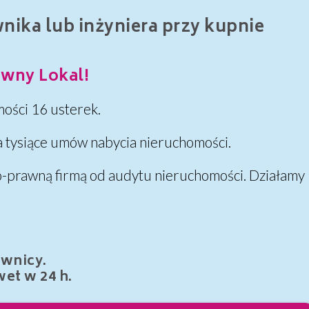
ika lub inżyniera przy kupnie
wny Lokal!
ości 16 usterek.
a tysiące umów nabycia nieruchomości.
o-prawną firmą od audytu nieruchomości. Działamy
awnicy.
et w 24 h.