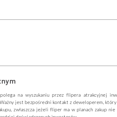
otnym
olega na wyszukaniu przez flipera atrakcyjnej inw
 Ważny jest bezpośredni kontakt z deweloperem, który
upu, zwłaszcza jeżeli fliper ma w planach zakup nie 
 bardziej doświadczonych inwestorów.