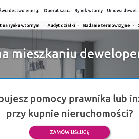
Świadectwo energ.
Operat szac.
Rynek wtórny
Umowa dewel.
t na rynku wtórnym
·
Audyt działki
·
Badanie termowizyjne
·
 na mieszkaniu dewelope
bujesz pomocy prawnika lub in
przy kupnie nieruchomości?
ZAMÓW USŁUGĘ