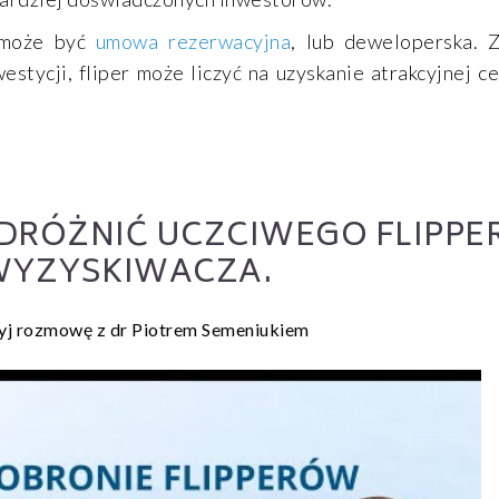
 może być
umowa rezerwacyjna
, lub deweloperska. 
tycji, fliper może liczyć na uzyskanie atrakcyjnej ce
ODRÓŻNIĆ UCZCIWEGO FLIPPE
WYZYSKIWACZA.
yj rozmowę z dr Piotrem Semeniukiem