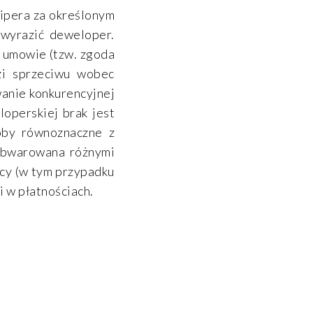
lipera za określonym
wyrazić deweloper.
w umowie (tzw. zgoda
zi sprzeciwu wobec
anie konkurencyjnej
loperskiej brak jest
łoby równoznaczne z
 obwarowana różnymi
ący (w tym przypadku
i w płatnościach.