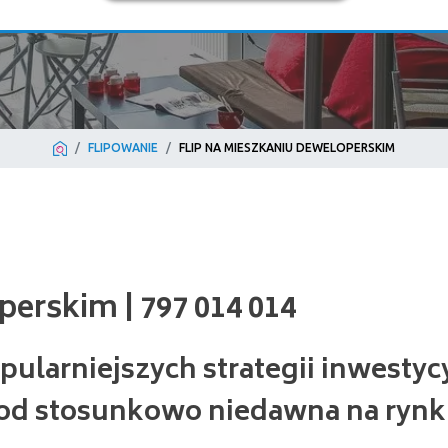
FLIPOWANIE
FLIP NA MIESZKANIU DEWELOPERSKIM
kim | 797 014 014
opularniejszych strategii inwestyc
 od stosunkowo niedawna na ryn