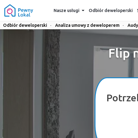
Nasze usługi
Odbiór deweloperski
Odbiór deweloperski
·
Analiza umowy z deweloperem
·
Audy
Flip
Potrze