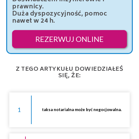
prawnicy.
Duża dyspozycyjność, pomoc
nawet w 24 h.
REZERWUJ ONLINE
Z TEGO ARTYKUŁU DOWIEDZIAŁEŚ
SIĘ, ŻE:
1
taksa notarialna może być negocjowalna.