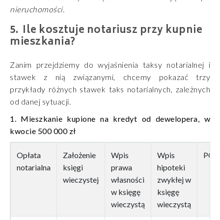
nieruchomości.
Ile kosztuje notariusz przy kupnie
mieszkania?
Zanim przejdziemy do wyjaśnienia taksy notarialnej i
stawek z nią związanymi, chcemy pokazać trzy
przykłady różnych stawek taks notarialnych, zależnych
od danej sytuacji.
1. Mieszkanie kupione na kredyt od dewelopera, w
kwocie 500 000 zł
Opłata
Założenie
Wpis
Wpis
PCC
notarialna
księgi
prawa
hipoteki
wieczystej
własności
zwykłej w
w księgę
księgę
wieczystą
wieczystą