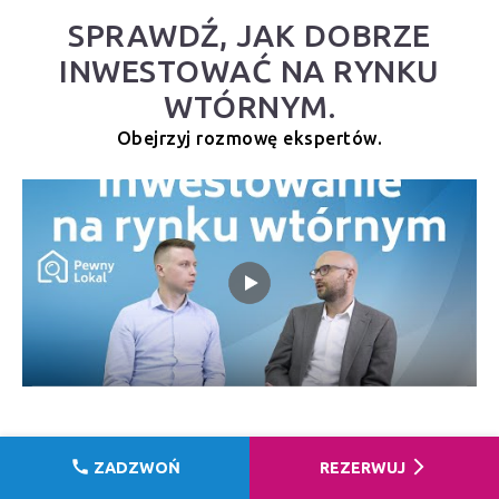
SPRAWDŹ, JAK DOBRZE
INWESTOWAĆ NA RYNKU
WTÓRNYM.
Obejrzyj rozmowę ekspertów.
call
arrow_forward_ios
ZADZWOŃ
REZERWUJ