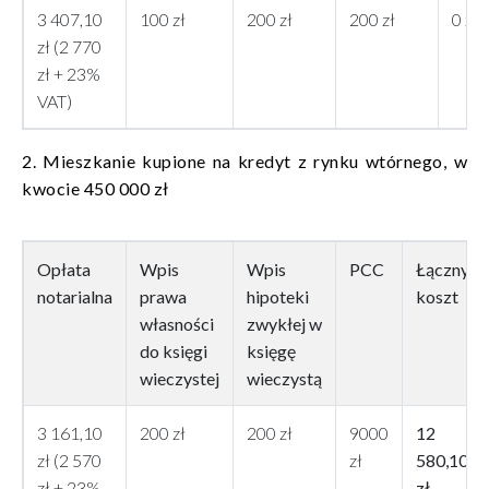
3 407,10
100 zł
200 zł
200 zł
0 zł
zł (2 770
zł + 23%
VAT)
2. Mieszkanie kupione na kredyt z rynku wtórnego, w
kwocie 450 000 zł
Opłata
Wpis
Wpis
PCC
Łączny
notarialna
prawa
hipoteki
koszt
własności
zwykłej w
do księgi
księgę
wieczystej
wieczystą
3 161,10
200 zł
200 zł
9000
12
zł (2 570
zł
580,10
zł + 23%
zł