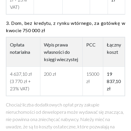
VAT)
3. Dom, bez kredytu, z rynku wtórnego, za gotówkę w
kwocie 750 000 zł
Opłata
Wpis prawa
PCC
Łączny
notarialna
własności do
koszt
księgi wieczystej
4 637,10 zł
200 zł
15000
19
(3 770 zł +
zł
837,10
23% VAT)
zł
Chociaż liczba dodatkowych opłat przy zakupie
nieruchomości od dewelopera może wydawać się znacząca,
nie powinna ona zniechęcać nabywcy. Należy mieć na
uwadze, że są to koszty ostateczne, które pozwalają na