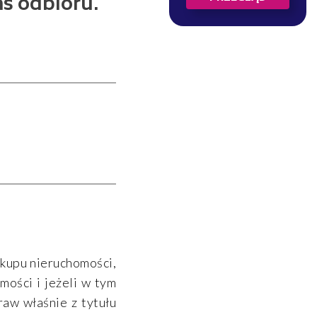
as odbioru.
akupu nieruchomości,
mości i jeżeli w tym
aw właśnie z tytułu