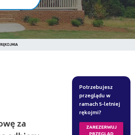
 RĘKOJMIA
Potrzebujesz
przeglądu w
ramach 5-letniej
rękojmi?
mowę za
ZAREZERWUJ
PRZEGLĄD