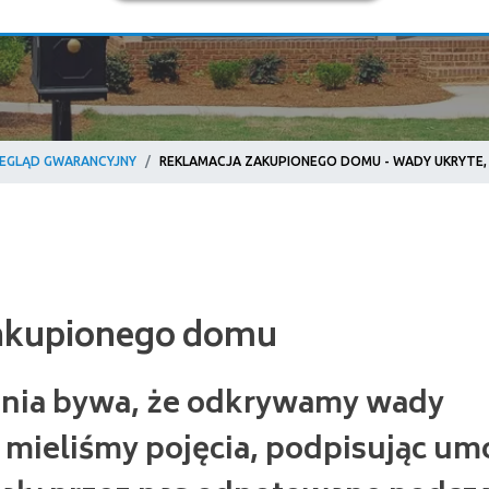
EGLĄD GWARANCYJNY
REKLAMACJA ZAKUPIONEGO DOMU - WADY UKRYTE,
kupionego domu
ania bywa, że odkrywamy wady
e mieliśmy pojęcia, podpisując u