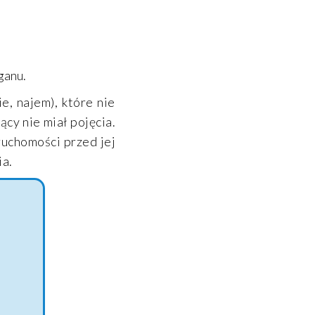
ganu.
, najem), które nie
ący nie miał pojęcia.
ruchomości przed jej
ia.