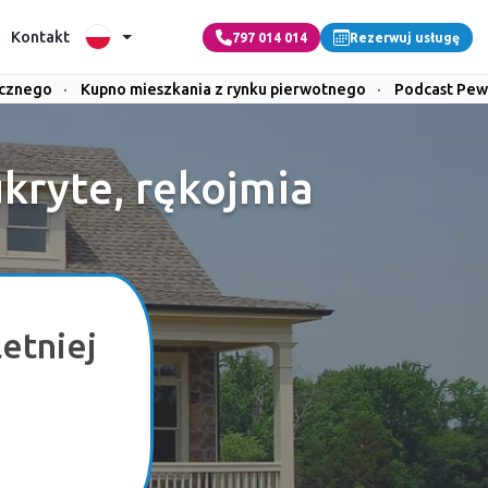
Kontakt
797 014 014
Rezerwuj usługę
icznego
·
Kupno mieszkania z rynku pierwotnego
·
Podcast Pew
kryte, rękojmia
etniej