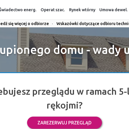
Świadectwo energ.
Operat szac.
Rynek wtórny
Umowa dewel.
edź się więcej o odbiorze
·
Wskazówki dotyczące odbioru techn
upionego domu - wady u
ebujesz przeglądu w ramach 5-l
rękojmi?
ZAREZERWUJ PRZEGLĄD