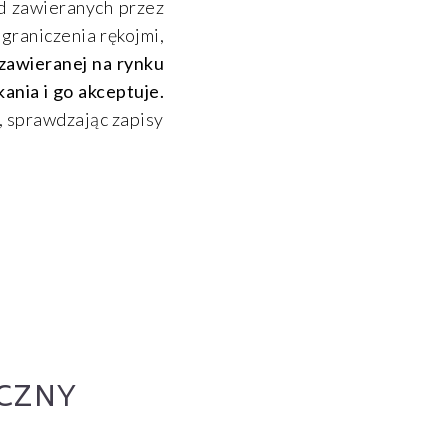
d zawieranych przez
ograniczenia rękojmi,
awieranej na rynku
ania i go akceptuje.
m, sprawdzając zapisy
CZNY