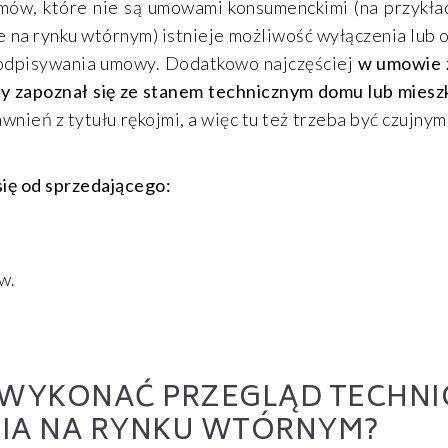
umów, które nie są umowami konsumenckimi (na przykła
e na rynku wtórnym) istnieje możliwość wyłączenia lub 
podpisywania umowy. Dodatkowo najczęściej
w umowie z
y zapoznał się ze stanem technicznym domu lub mieszk
wnień z tytułu rękojmi, a więc tu też trzeba być czujny
ię od sprzedającego:
w.
WYKONAĆ PRZEGLĄD TECHNI
IA NA RYNKU WTÓRNYM?