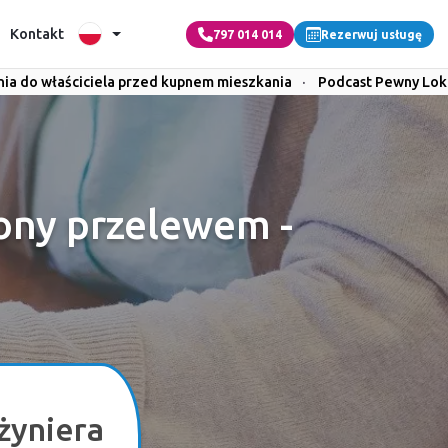
Kontakt
797 014 014
Rezerwuj usługę
nia do właściciela przed kupnem mieszkania
·
Podcast Pewny Lok
ony przelewem -
żyniera