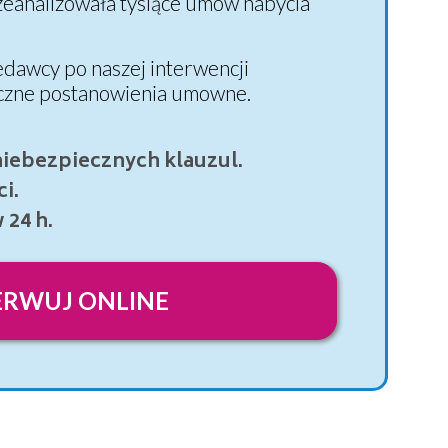
zeanalizowała tysiące umów nabycia
dawcy po naszej interwencji
eczne postanowienia umowne.
iebezpiecznych klauzul.
i.
24 h.
ERWUJ ONLINE