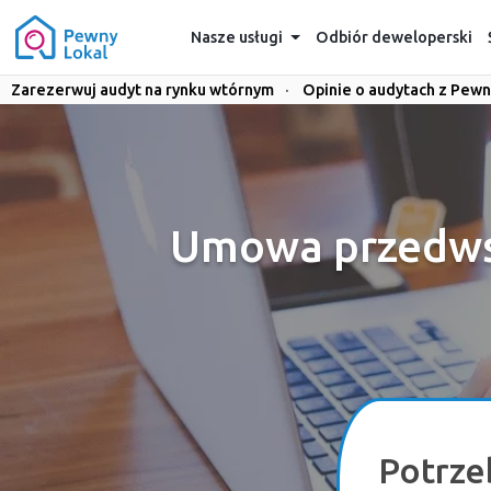
Nasze usługi
Odbiór deweloperski
Zarezerwuj audyt na rynku wtórnym
·
Opinie o audytach z Pewn
Umowa przedwst
Potrze