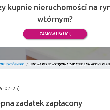
zy kupnie nieruchomości na ry
wtórnym?
ZAMÓW USŁUGĘ
YNKU WTÓRNEGO
UMOWA PRZEDWSTĘPNA A ZADATEK ZAPŁACONY PRZEL
 zadatek zapłacony
26-02-25)