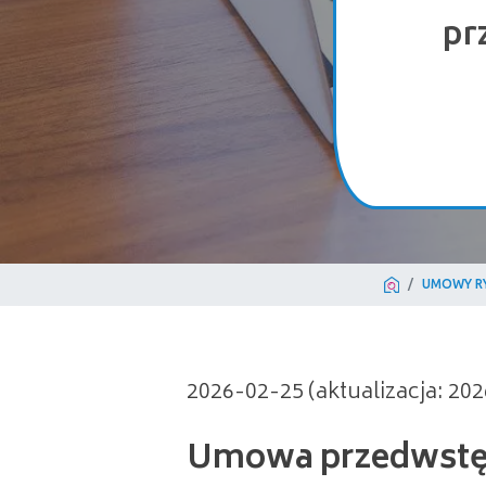
pr
UMOWY R
Umowa przedwstępna
2026-02-25 (aktualizacja: 20
przelewem