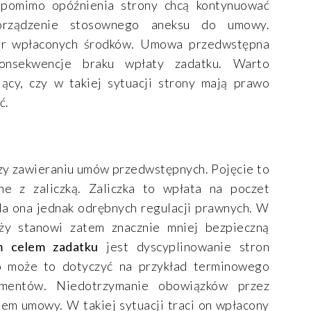
 pomimo opóźnienia strony chcą kontynuować
sporządzenie stosownego aneksu do umowy.
er wpłaconych środków. Umowa przedwstępna
onsekwencje braku wpłaty zadatku. Warto
jący, czy w takiej sytuacji strony mają prawo
ć.
zy zawieraniu umów przedwstępnych. Pojęcie to
ne z zaliczką. Zaliczka to wpłata na poczet
da ona jednak odrębnych regulacji prawnych. W
ży stanowi zatem znacznie mniej bezpieczną
 celem zadatku
jest dyscyplinowanie stron
go może to dotyczyć na przykład terminowego
umentów. Niedotrzymanie obowiązków przez
m umowy. W takiej sytuacji traci on wpłacony