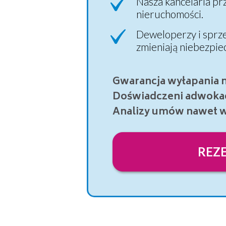
Nasza kancelaria pr
nieruchomości.
Deweloperzy i sprze
zmieniają niebezpi
Gwarancja wyłapania n
Doświadczeni adwokac
Analizy umów nawet w 
REZ