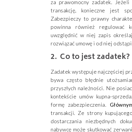
za prawomocny zadatek. Jeżeli
transakcję, konieczne jest 
Zabezpieczy to prawny charakt
powinna również regulować k
uwzględnić w niej zapis określa
rozwiązać umowę i od niej odstąpi
Co to jest zadatek?
Zadatek występuje najczęściej pr
bywa często błędnie utożsamia
przyszłych należności. Nie posia
kontekście umów kupna-sprzeda
formę zabezpieczenia.
Głównym
transakcji. Ze strony kupujące
dostarczania niezbędnych dok
nabywcę może skutkować zerwanie