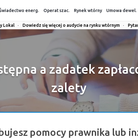
Świadectwo energ.
Operat szac.
Rynek wtórny
Umowa dewel.
y Lokal
·
Dowiedz się więcej o audycie na rynku wtórnym
·
Pyta
ępna a zadatek zapłac
zalety
bujesz pomocy prawnika lub in