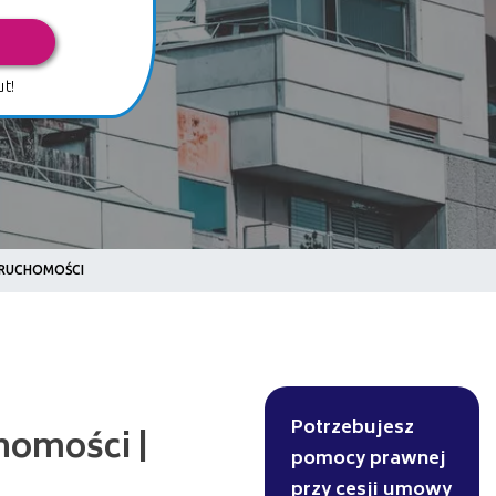
t!
ERUCHOMOŚCI
i |
Potrzebujesz
pomocy prawnej
przy cesji umowy