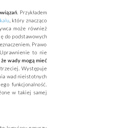
owiązań
. Przykładem
kalu
, który znacząco
bywca może również
się do podstawowych
rzeznaczeniem. Prawo
 Uprawnienie to nie
, że wady mogą mieć
trzeciej. Występuje
ia wad nieistotnych
jego funkcjonalność.
żone w takiej samej
to kupujący naruszy