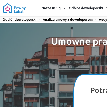
Nasze usługi
Odbiór deweloperski
Odbiór deweloperski
·
Analiza umowy z deweloperem
·
Audy
Umowne pra
Potr