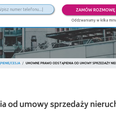
ZAMÓW ROZMOWĘ
Oddzwaniamy w kilka minu
PIENIE/CESJA
UMOWNE PRAWO ODSTĄPIENIA OD UMOWY SPRZEDAŻY NI
d umowy sprzedaży nieruchomośc