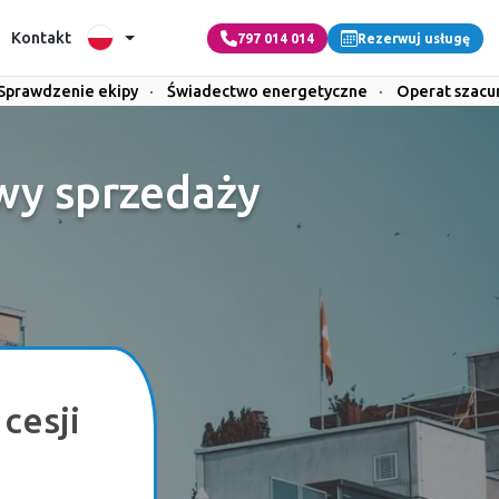
Kontakt
797 014 014
Rezerwuj usługę
Sprawdzenie ekipy
·
Świadectwo energetyczne
·
Operat szac
y sprzedaży
cesji