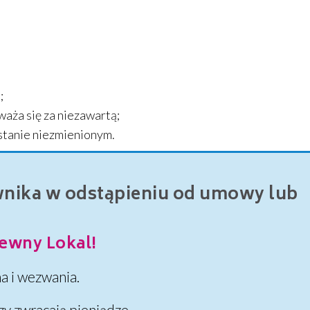
;
aża się za niezawartą;
tanie niezmienionym.
nika w odstąpieniu od umowy lub
ewny Lokal!
 i wezwania.
y zwracają pieniądze.