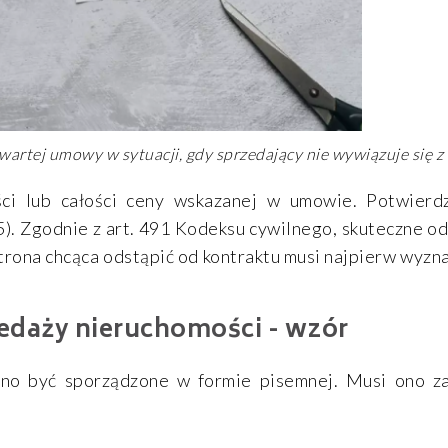
artej umowy w sytuacji, gdy sprzedający nie wywiązuje się 
ęści lub całości ceny wskazanej w umowie. Potwier
15). Zgodnie z art. 491 Kodeksu cywilnego, skuteczne 
ona chcąca odstąpić od kontraktu musi najpierw wyzna
edaży nieruchomości - wzór
no być sporządzone w formie pisemnej. Musi ono za