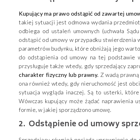
Kupujący ma prawo odstąpić od zawartej umowy
takiej sytuacji jest odmowa wydania przedm
odbiega od ustaleń umownych (uchwała Sądu
odstąpić od umowy w przypadku stwierdzenia w
parametrów budynku, które obniżają jego warto
do odstąpienia od umowy na tej podstawie wy
przysługuje także wtedy, gdy sprzedający zap
charakter fizyczny lub prawny.
Z wadą prawną 
ona również wtedy, gdy nieruchomość jest obc
sytuacja wygląda inaczej. Są to usterki, któr
Wówczas kupujący może żądać naprawienia ust
formie, w jakiej sporządzono umowę.
Odstąpienie od umowy sprz
Sprzedający również posiada uprawnienie do 