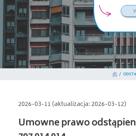
ODSTĄ
Umowne prawo odstąpienia o
2026-03-11 (aktualizacja: 2026-03-12)
797 014 014