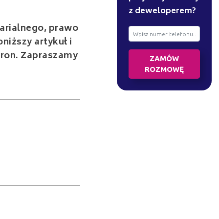
z deweloperem?
arialnego, prawo
niższy artykuł i
tron. Zapraszamy
ZAMÓW
ROZMOWĘ