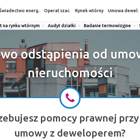
Świadectwo energ.
Operat szac.
Rynek wtórny
Umowa dewel.
t na rynku wtórnym
·
Audyt działki
·
Badanie termowizyjne
·
wo odstąpienia od umow
nieruchomości
zebujesz pomocy prawnej przy 
umowy z deweloperem?