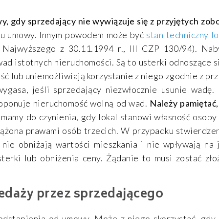
, gdy sprzedający nie wywiązuje się z przyjętych zob
iotu umowy. Innym powodem może być
stan techniczny lo
 Najwyższego z 30.11.1994 r., III CZP 130/94). Na
ad istotnych nieruchomości. Są to usterki odnoszące 
ść lub uniemożliwiają korzystanie z niego zgodnie z p
gasa, jeśli sprzedający niezwłocznie usunie wadę.
roponuje nieruchomość wolną od wad.
Należy pamiętać
mamy do czynienia, gdy lokal stanowi własność osoby 
iążona prawami osób trzecich. W przypadku stwierdzen
e nie obniżają wartości mieszkania i nie wpływają na 
erki lub obniżenia ceny. Żądanie to musi zostać zło
edaży przez sprzedającego
odstąpienia od umowy. Może z niego skorzystać, gdy 