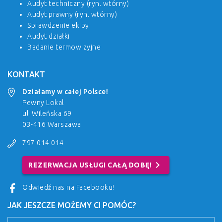
Audyt techniczny (ryn. wtórny)
Audyt prawny (ryn. wtórny)
Sprawdzenie ekipy
Audyt działki
Badanie termowizyjne
KONTAKT
Działamy w całej Polsce!
Pewny Lokal
ul. Wileńska 69
03-416 Warszawa
797 014 014
chevron_right
REZERWACJA USŁUGI CAŁĄ DOBĘ!
Odwiedź nas na Facebooku!
JAK JESZCZE MOŻEMY CI POMÓC?