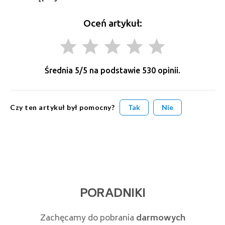
Oceń artykuł:
grade
grade
grade
grade
grade
Średnia
5
/5 na podstawie
530
opinii.
Czy ten artykuł był pomocny?
Tak
Nie
PORADNIKI
Zachęcamy do pobrania
darmowych