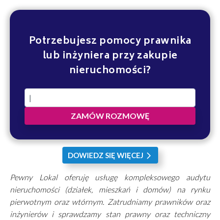
Potrzebujesz pomocy prawnika
lub inżyniera przy zakupie
nieruchomości?
ZAMÓW ROZMOWĘ
DOWIEDZ SIĘ WIĘCEJ
arrow_forward_ios
Pewny Lokal oferuję usługę kompleksowego audytu
nieruchomości (działek, mieszkań i domów) na rynku
pierwotnym oraz wtórnym. Zatrudniamy prawników oraz
inżynierów i sprawdzamy stan prawny oraz techniczny