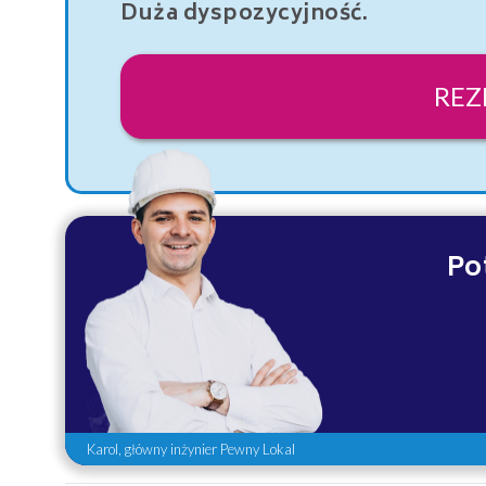
Duża dyspozycyjność.
REZ
Po
Karol, główny inżynier Pewny Lokal