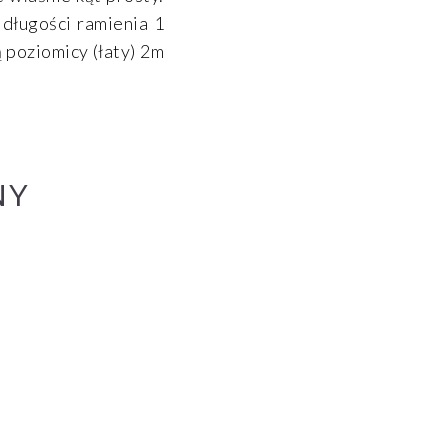
 długości ramienia 1
 poziomicy (łaty) 2m
NY