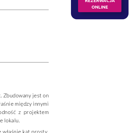
REZERWACJA
ONLINE
k. Zbudowany jest on
łaśnie między innymi
godność z projektem
e lokalu.
 właśnie kąt prosty.