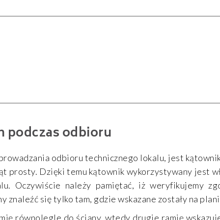
h podczas odbioru
prowadzania odbioru technicznego lokalu, jest kątowni
ąt prosty. Dzięki temu kątownik wykorzystywany jest w
lu. Oczywiście należy pamiętać, iż weryfikujemy z
 znaleźć się tylko tam, gdzie wskazane zostały na plani
ię równolegle do ściany, wtedy drugie ramię wskazuje