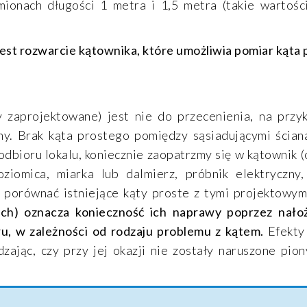
mionach długości 1 metra i 1,5 metra (takie wartoś
jest rozwarcie kątownika, które umożliwia pomiar kąta 
 zaprojektowane) jest nie do przecenienia, na przyk
y. Brak kąta prostego pomiędzy sąsiadującymi ścia
odbioru lokalu, koniecznie zaopatrzmy się w kątownik 
iomica, miarka lub dalmierz, próbnik elektryczny,
by porównać istniejące kąty proste z tymi projektowym
ch) oznacza konieczność ich naprawy poprzez nało
ru, w zależności od rodzaju problemu z kątem.
Efekty
ając, czy przy jej okazji nie zostały naruszone pio