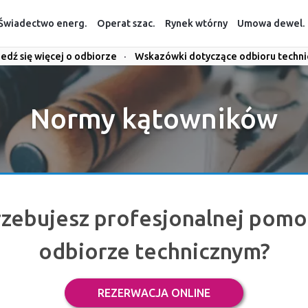
Świadectwo energ.
Operat szac.
Rynek wtórny
Umowa dewel.
edź się więcej o odbiorze
·
Wskazówki dotyczące odbioru techn
Normy kątowników
rzebujesz profesjonalnej pomo
odbiorze technicznym?
REZERWACJA ONLINE