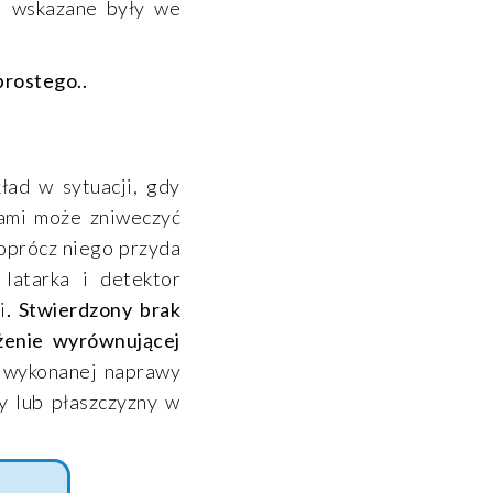
ci wskazane były we
prostego..
ład w sytuacji, gdy
nami może zniweczyć
(oprócz niego przyda
 latarka i detektor
i
. Stwierdzony brak
żenie wyrównującej
 wykonanej naprawy
ny lub płaszczyzny w