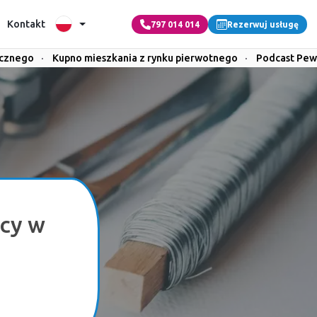
Kontakt
797 014 014
Rezerwuj usługę
icznego
·
Kupno mieszkania z rynku pierwotnego
·
Podcast Pew
cy w