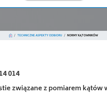
TECHNICZNE ASPEKTY ODBIORU
NORMY KĄTOWNIKÓW
014
stie związane z pomiarem kątów 