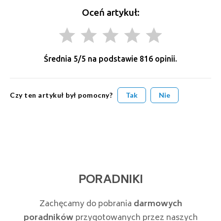
Oceń artykuł:
grade
grade
grade
grade
grade
Średnia
5
/5 na podstawie
816
opinii.
Czy ten artykuł był pomocny?
Tak
Nie
PORADNIKI
Zachęcamy do pobrania
darmowych
poradników
przygotowanych przez naszych