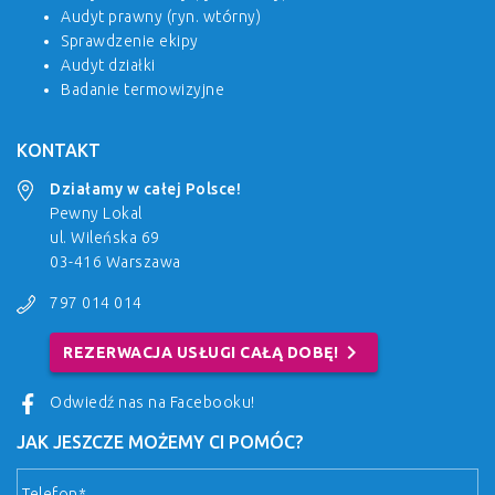
Audyt prawny (ryn. wtórny)
Sprawdzenie ekipy
Audyt działki
Badanie termowizyjne
KONTAKT
Działamy w całej Polsce!
Pewny Lokal
ul. Wileńska 69
03-416 Warszawa
797 014 014
chevron_right
REZERWACJA USŁUGI CAŁĄ DOBĘ!
Odwiedź nas na Facebooku!
JAK JESZCZE MOŻEMY CI POMÓC?