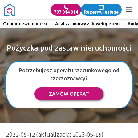
797 014 014
Rezerwuj usługę
Odbiór deweloperski
·
Analiza umowy z deweloperem
·
Audy
Pożyczka pod zastaw nieruchomości
Potrzebujesz operatu szacunkowego od
rzeczoznawcy?
ZAMÓW OPERAT
2022-05-12 (aktualizacja: 2023-05-16)
Pożyczka pod zastaw nieruchomości | 797