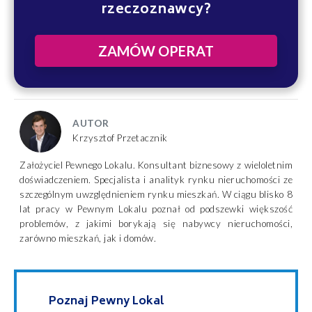
rzeczoznawcy?
ZAMÓW OPERAT
AUTOR
Krzysztof Przetacznik
Założyciel Pewnego Lokalu. Konsultant biznesowy z wieloletnim
doświadczeniem. Specjalista i analityk rynku nieruchomości ze
szczególnym uwzględnieniem rynku mieszkań. W ciągu blisko 8
lat pracy w Pewnym Lokalu poznał od podszewki większość
problemów, z jakimi borykają się nabywcy nieruchomości,
zarówno mieszkań, jak i domów.
Poznaj Pewny Lokal