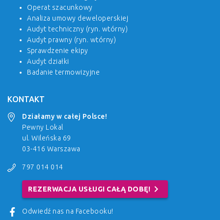
Operat szacunkowy
Analiza umowy deweloperskiej
Audyt techniczny (ryn. wtórny)
Audyt prawny (ryn. wtórny)
Sprawdzenie ekipy
Audyt działki
Badanie termowizyjne
KONTAKT
Działamy w całej Polsce!
Pewny Lokal
ul. Wileńska 69
03-416 Warszawa
797 014 014
chevron_right
REZERWACJA USŁUGI CAŁĄ DOBĘ!
Odwiedź nas na Facebooku!