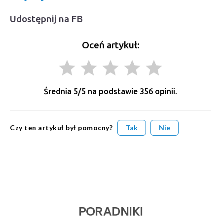
Udostępnij na FB
Oceń artykuł:
grade
grade
grade
grade
grade
Średnia
5
/5 na podstawie
356
opinii.
Czy ten artykuł był pomocny?
Tak
Nie
PORADNIKI