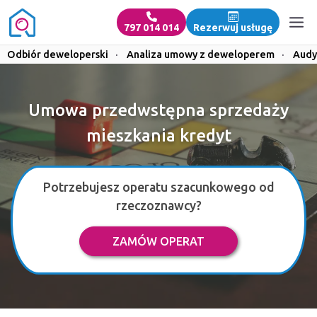
797 014 014
Rezerwuj usługę
Odbiór deweloperski
·
Analiza umowy z deweloperem
·
Audy
Umowa przedwstępna sprzedaży
mieszkania kredyt
Potrzebujesz operatu szacunkowego od
rzeczoznawcy?
ZAMÓW OPERAT