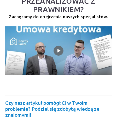
PRZEANALIZOWAĆ Z
PRAWNIKIEM?
Zachęcamy do obejrzenia naszych specjalistów.
Czy nasz artykuł pomógł Ci w Twoim
problemie? Podziel się zdobytą wiedzą ze
znajomymi!