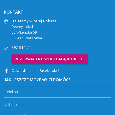
KONTAKT
Działamy w całej Polsce!
Pewny Lokal
ul. Wileńska 69
03-416 Warszawa
797 014 014
chevron_right
REZERWACJA USŁUGI CAŁĄ DOBĘ!
Odwiedź nas na Facebooku!
JAK JESZCZE MOŻEMY CI POMÓC?