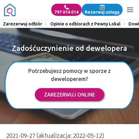
797 014 014
Rezerwuj usługę
Zarezerwuj odbiór
·
Opinie o odbiorach z Pewny Lokal
·
Dowi
Zadośćuczynienie od dewelopera
Potrzebujesz pomocy w sporze z
deweloperem?
ZAREZERWUJ ONLINE
2021-09-27 (aktualizacja: 2022-05-12)
Zadośćuczynienie od dewelopera | 797 014