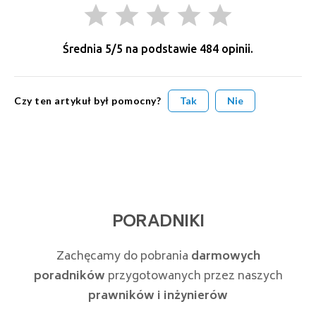
grade
grade
grade
grade
grade
Średnia
5
/5 na podstawie
484
opinii.
Czy ten artykuł był pomocny?
Tak
Nie
PORADNIKI
Zachęcamy do pobrania
darmowych
poradników
przygotowanych przez naszych
prawników i inżynierów