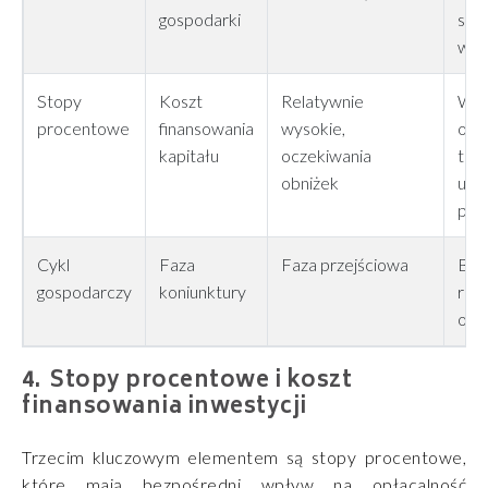
gospodarki
stru
wzr
Stopy
Koszt
Relatywnie
Wpł
procentowe
finansowania
wysokie,
opła
kapitału
oczekiwania
tem
obniżek
uru
pro
Cykl
Faza
Faza przejściowa
Bud
gospodarczy
koniunktury
reag
opó
Stopy procentowe i koszt
finansowania inwestycji
Trzecim kluczowym elementem są stopy procentowe,
które mają bezpośredni wpływ na opłacalność