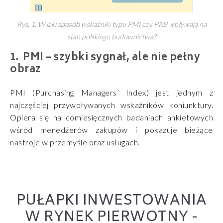
Rys. 1. W jaki sposób wskaźniki typu PMI czy PKB wpływają na
stan polskiego budownictwa?
PMI – szybki sygnał, ale nie pełny
obraz
PMI (Purchasing Managers’ Index) jest jednym z
najczęściej przywoływanych wskaźników koniunktury.
Opiera się na comiesięcznych badaniach ankietowych
wśród menedżerów zakupów i pokazuje bieżące
nastroje w przemyśle oraz usługach.
PUŁAPKI INWESTOWANIA
W RYNEK PIERWOTNY -