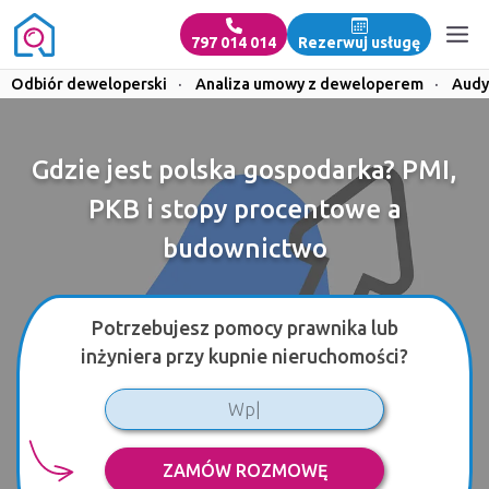
797 014 014
Rezerwuj usługę
Odbiór deweloperski
·
Analiza umowy z deweloperem
·
Audy
Gdzie jest polska gospodarka? PMI,
PKB i stopy procentowe a
budownictwo
Potrzebujesz pomocy prawnika lub
inżyniera przy kupnie nieruchomości?
ZAMÓW ROZMOWĘ