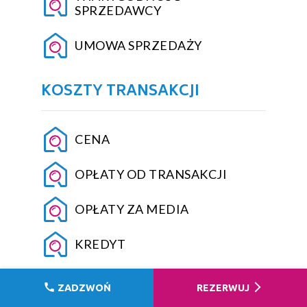
SPRZEDAWCY
UMOWA SPRZEDAŻY
KOSZTY TRANSAKCJI
CENA
OPŁATY OD TRANSAKCJI
OPŁATY ZA MEDIA
KREDYT
call
arrow_forward_ios
ZADZWOŃ
REZERWUJ