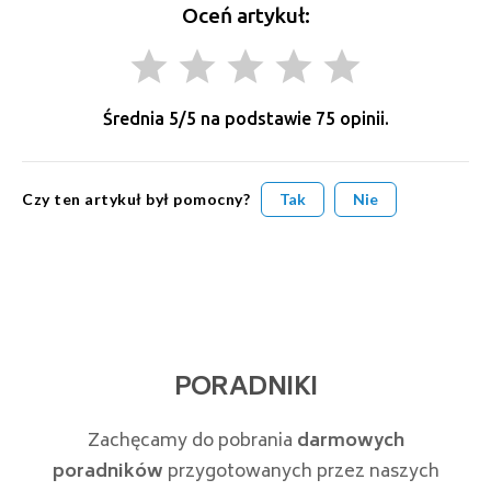
Oceń artykuł:
grade
grade
grade
grade
grade
Średnia
5
/5 na podstawie
75
opinii.
Czy ten artykuł był pomocny?
Tak
Nie
PORADNIKI
Zachęcamy do pobrania
darmowych
poradników
przygotowanych przez naszych