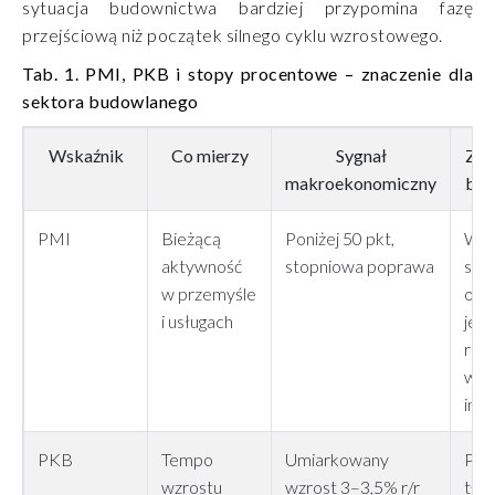
sytuacja budownictwa bardziej przypomina fazę
przejściową niż początek silnego cyklu wzrostowego.
Tab. 1. PMI, PKB i stopy procentowe – znaczenie dla
sektora budowlanego
Wskaźnik
Co mierzy
Sygnał
Zna
makroekonomiczny
bud
PMI
Bieżącą
Poniżej 50 pkt,
Wcz
aktywność
stopniowa poprawa
sygn
w przemyśle
ozn
i usługach
jes
rea
wzr
inwe
PKB
Tempo
Umiarkowany
Poz
wzrostu
wzrost 3–3,5% r/r
tło,