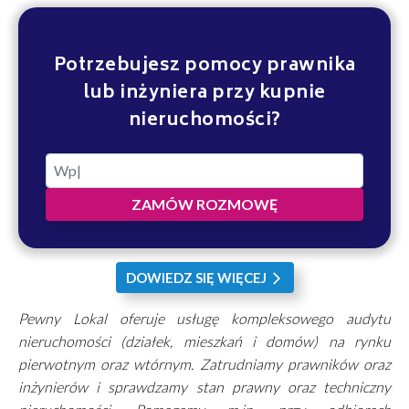
Potrzebujesz pomocy prawnika
lub inżyniera przy kupnie
nieruchomości?
ZAMÓW ROZMOWĘ
DOWIEDZ SIĘ WIĘCEJ
arrow_forward_ios
Pewny Lokal oferuje usługę kompleksowego audytu
nieruchomości (działek, mieszkań i domów) na rynku
pierwotnym oraz wtórnym. Zatrudniamy prawników oraz
inżynierów i sprawdzamy stan prawny oraz techniczny