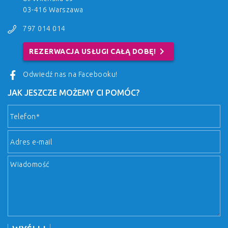
03-416 Warszawa
797 014 014
chevron_right
REZERWACJA USŁUGI CAŁĄ DOBĘ!
Odwiedź nas na Facebooku!
JAK JESZCZE MOŻEMY CI POMÓC?