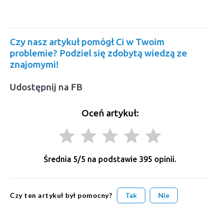
Czy nasz artykuł pomógł Ci w Twoim
problemie? Podziel się zdobytą wiedzą ze
znajomymi!
Udostępnij na FB
Oceń artykuł:
grade
grade
grade
grade
grade
Średnia
5
/5 na podstawie
395
opinii.
Czy ten artykuł był pomocny?
Tak
Nie