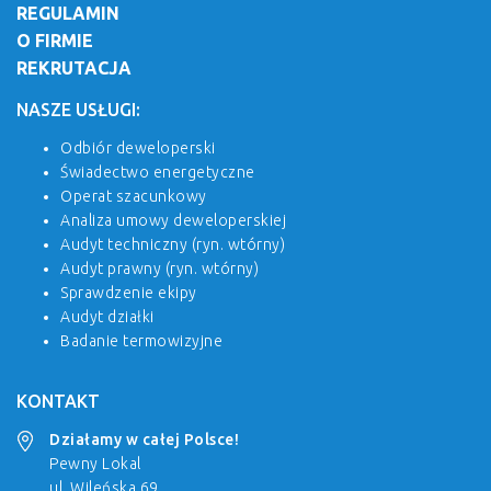
REGULAMIN
O FIRMIE
REKRUTACJA
NASZE USŁUGI:
Odbiór deweloperski
Świadectwo energetyczne
Operat szacunkowy
Analiza umowy deweloperskiej
Audyt techniczny (ryn. wtórny)
Audyt prawny (ryn. wtórny)
Sprawdzenie ekipy
Audyt działki
Badanie termowizyjne
KONTAKT
Działamy w całej Polsce!
Pewny Lokal
ul. Wileńska 69