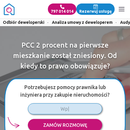
797 014 014
Rezerwuj usługę
Odbiór deweloperski
·
Analiza umowy z deweloperem
·
Audy
PCC 2 procent na pierwsze
mieszkanie został zniesiony. Od
kiedy to prawo obowiązuje?
Potrzebujesz pomocy prawnika lub
inżyniera przy zakupie nieruchomości?
ZAMÓW ROZMOWĘ