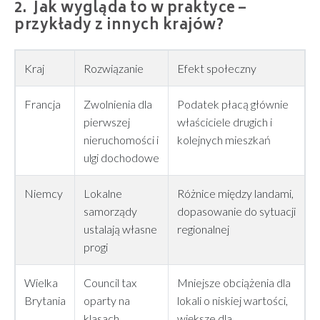
Jak wygląda to w praktyce –
przykłady z innych krajów?
Kraj
Rozwiązanie
Efekt społeczny
Francja
Zwolnienia dla
Podatek płacą głównie
pierwszej
właściciele drugich i
nieruchomości i
kolejnych mieszkań
ulgi dochodowe
Niemcy
Lokalne
Różnice między landami,
samorządy
dopasowanie do sytuacji
ustalają własne
regionalnej
progi
Wielka
Council tax
Mniejsze obciążenia dla
Brytania
oparty na
lokali o niskiej wartości,
klasach
większe dla