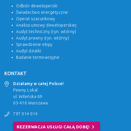
Odbiór deweloperski
Świadectwo energetyczne
Operat szacunkowy
Analiza umowy deweloperskiej
Audyt techniczny (ryn. wtórny)
Audyt prawny (ryn. wtórny)
Sprawdzenie ekipy
Audyt działki
Badanie termowizyjne
KONTAKT
Działamy w całej Polsce!
Pewny Lokal
ul. Wileńska 69
03-416 Warszawa
797 014 014
chevron_right
REZERWACJA USŁUGI CAŁĄ DOBĘ!