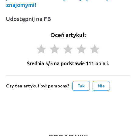
znajomymi!
Udostępnij na FB
Oceń artykuł:
grade
grade
grade
grade
grade
Średnia
5
/5 na podstawie
111
opinii.
Czy ten artykuł był pomocny?
Tak
Nie