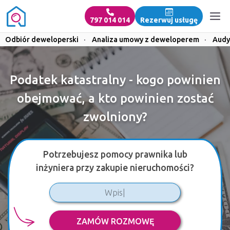
797 014 014
Rezerwuj usługę
Odbiór deweloperski
·
Analiza umowy z deweloperem
·
Audy
Podatek katastralny - kogo powinien
obejmować, a kto powinien zostać
zwolniony?
Potrzebujesz pomocy prawnika lub
inżyniera przy zakupie nieruchomości?
ZAMÓW ROZMOWĘ