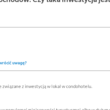
chodów. Czy taka inwestycja jes
zwrócić uwagę?
związane z inwestycją w lokal w condohotelu.
w popularnej miejscowości turystycznej albo w dużym 