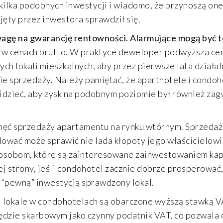
ilka podobnych inwestycji i wiadomo, że przynoszą one
jęty przez inwestora sprawdził się.
agę na gwarancję rentowności. Alarmujące mogą być t
ny w cenach brutto. W praktyce deweloper podwyższa ce
h lokali mieszkalnych, aby przez pierwsze lata działa
ie sprzedaży. Należy pamiętać, że aparthotele i condoh
widzieć, aby zysk na podobnym poziomie był również z
ć sprzedaży apartamentu na rynku wtórnym. Sprzedaż 
ować może sprawić nie lada kłopoty jego właścicielowi
 osobom, które są zainteresowane zainwestowaniem kapi
 strony, jeśli condohotel zacznie dobrze prosperować,
 “pewną” inwestycją sprawdzony lokal.
ej lokale w condohotelach są obarczone wyższą stawką 
zędzie skarbowym jako czynny podatnik VAT, co pozwala