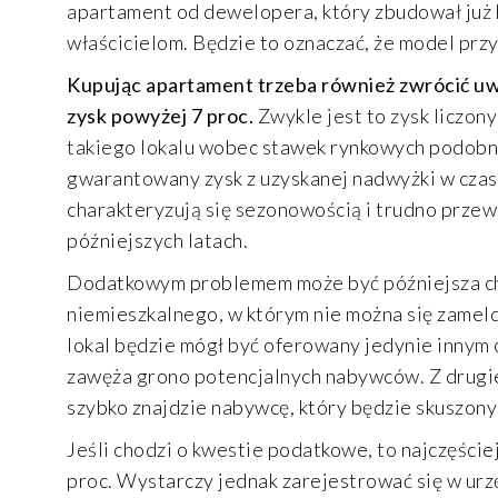
apartament od dewelopera, który zbudował już k
właścicielom. Będzie to oznaczać, że model przy
Kupując apartament trzeba również zwrócić uw
zysk powyżej 7 proc.
Zwykle jest to zysk liczo
takiego lokalu wobec stawek rynkowych podobnyc
gwarantowany zysk z uzyskanej nadwyżki w czas
charakteryzują się sezonowością i trudno prze
późniejszych latach.
Dodatkowym problemem może być późniejsza chę
niemieszkalnego, w którym nie można się zameld
lokal będzie mógł być oferowany jedynie innym
zawęża grono potencjalnych nabywców. Z drugiej
szybko znajdzie nabywcę, który będzie skuszony
Jeśli chodzi o kwestie podatkowe, to najczęści
proc. Wystarczy jednak zarejestrować się w ur