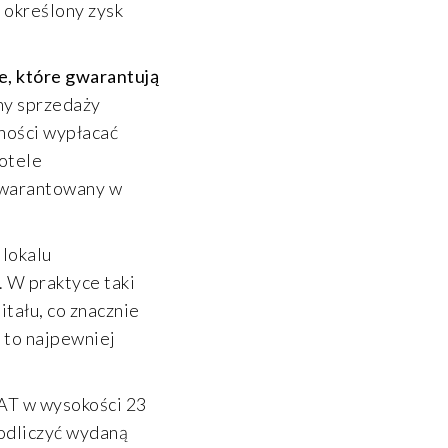
 określony zysk
e, które gwarantują
ny sprzedaży
lności wypłacać
otele
agwarantowany w
lokalu
. W praktyce taki
tału, co znacznie
 to najpewniej
VAT w wysokości 23
 odliczyć wydaną