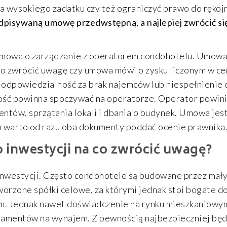
ia wysokiego zadatku czy też ograniczyć prawo do rękoj
pisywaną umowę przedwstępną, a najlepiej zwrócić się 
 umowa o zarządzanie z operatorem condohotelu. Umow
o zwrócić uwagę czy umowa mówi o zysku liczonym w ce
odpowiedzialność za brak najemców lub niespełnienie 
ość powinna spoczywać na operatorze. Operator powini
entów, sprzątania lokali i dbania o budynek. Umowa jest
 warto od razu oba dokumenty poddać ocenie prawnika
inwestycji na co zwrócić uwagę?
nwestycji. Często condohotele są budowane przez ma
worzone spółki celowe, za którymi jednak stoi bogate 
m. Jednak nawet doświadczenie na rynku mieszkaniowym
tamentów na wynajem. Z pewnością najbezpieczniej będ