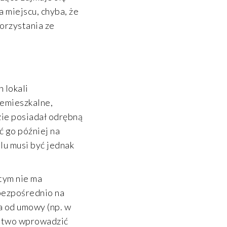
 miejscu, chyba, że
orzystania ze
 lokali
iemieszkalne,
zie posiadał odrębną
ć go później na
u musi być jednak
tym nie ma
bezpośrednio na
a od umowy (np. w
łatwo wprowadzić