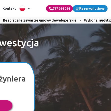
Kontakt
797 014 014
Rezerwuj usługę
Bezpieczne zawarcie umowy deweloperskiej
·
Wykonaj audyt 
nwestycja
żyniera