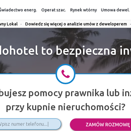
Świadectwo energ.
Operat szac.
Rynek wtórny
Umowa dewel.
wny Lokal
·
Dowiedz się więcej o analizie umów z deweloperem
·
ohotel to bezpieczna i
bujesz pomocy prawnika lub in
przy kupnie nieruchomości?
ZAMÓW ROZMOWĘ