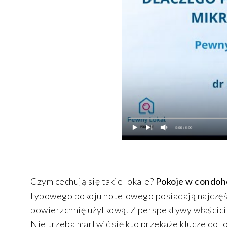
Czym cechują się takie lokale?
Pokoje w condoho
typowego pokoju hotelowego posiadają najczęście
powierzchnię użytkową. Z perspektywy właściciel
Nie trzeba martwić się kto przekaże klucze do l