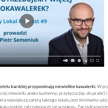
telu bardziej przypominają niewielkie kawalerki.
W prz
j niewielki aneks kuchenny, przyłącza (np. do pralki) i
a największą zaletą takiego lokalu jest minimalny udzi
okalu osobie zatrzymującej się w pokoju. Zarządca na bi