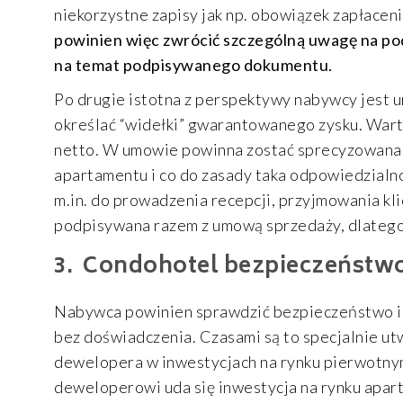
niekorzystne zapisy jak np. obowiązek zapłacen
powinien więc zwrócić szczególną uwagę na pod
na temat podpisywanego dokumentu.
Po drugie istotna z perspektywy nabywcy jest
określać “widełki” gwarantowanego zysku. Wart
netto. W umowie powinna zostać sprecyzowana 
apartamentu i co do zasady taka odpowiedzialn
m.in. do prowadzenia recepcji, przyjmowania kli
podpisywana razem z umową sprzedaży, dlatego
Condohotel bezpieczeństwo 
Nabywca powinien sprawdzić bezpieczeństwo i
bez doświadczenia. Czasami są to specjalnie ut
dewelopera w inwestycjach na rynku pierwotny
deweloperowi uda się inwestycja na rynku apar