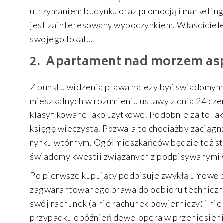
utrzymaniem budynku oraz promocją i marketingi
jest zainteresowany wypoczynkiem. Właściciel
swojego lokalu.
Apartament nad morzem as
Z punktu widzenia prawa należy być świadomym,
mieszkalnych w rozumieniu ustawy z dnia 24 czer
klasyfikowane jako użytkowe. Podobnie za to jak
księgę wieczystą. Pozwala to chociażby zaciągną
rynku wtórnym. Ogół mieszkańców będzie też st
świadomy kwestii związanych z podpisywanymi 
Po pierwsze kupujący podpisuje zwykłą umowę 
zagwarantowanego prawa do odbioru techniczneg
swój rachunek (a nie rachunek powierniczy) i 
przypadku opóźnień dewelopera w przeniesieni