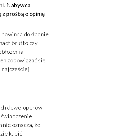
mi. N
abywca
z prośbą o opinię
a powinna dokładnie
nach brutto czy
obłożenia
en zobowiązać się
 najczęściej
.
łych deweloperów
doświadczenie
 nie oznacza, że
zie kupić