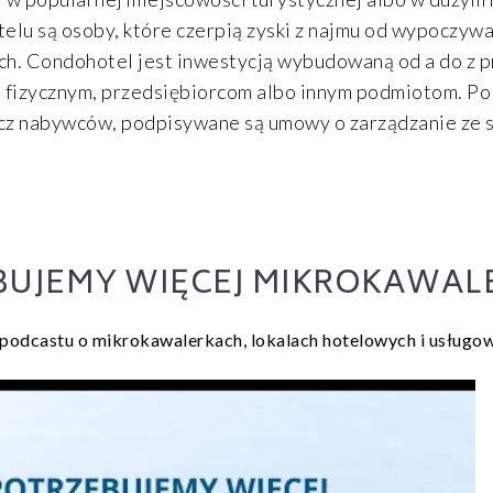
elu są osoby, które czerpią zyski z najmu od wypoczyw
ch. Condohotel jest inwestycją wybudowaną od a do z p
fizycznym, przedsiębiorcom albo innym podmiotom. Po 
zecz nabywców, podpisywane są umowy o zarządzanie ze 
UJEMY WIĘCEJ MIKROKAWAL
podcastu o mikrokawalerkach, lokalach hotelowych i usługo