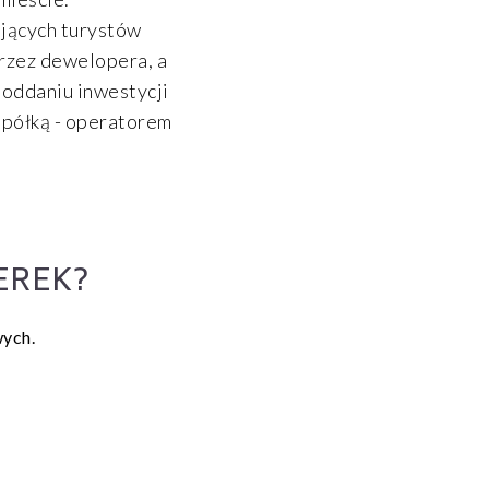
ających turystów
rzez dewelopera, a
oddaniu inwestycji
spółką - operatorem
EREK?
wych.