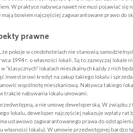
em. W praktyce nabywca nawet nie musi pojawiać się na
e mają bowiem najczęściej zagwarantowane prawo do sk
pekty prawne
 że pokoje w condohotelach nie stanowią samodzielnych
wca 1994 r. o własności lokali. Są to zazwyczaj lokale n
 w “klasycznych” lokalach mieszkalnych każdy z nich będ
ć inwestorowi kredyt na zakup takiego lokalu i sprzeda
anowić wspólnotę mieszkaniową. Nabywca takiego lokal
w trakcie nabywania lokalu umowami.
przedwstępną, a nie umowę deweloperską. W związku z 
o lokalu, deweloper najczęściej nakazuje wpłaty rat 
nie ma ustawowo zagwarantowanego prawa do odstąpieni
u własności lokalu). W umowie przedwstępnej bardzo 