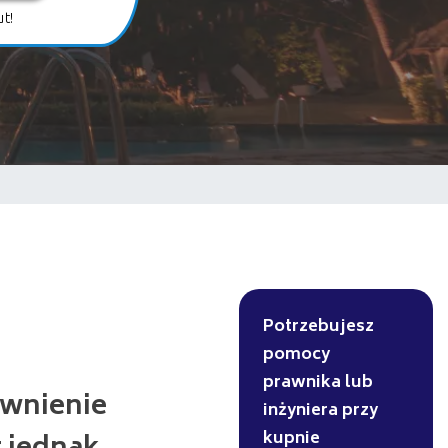
t!
Potrzebujesz
pomocy
prawnika lub
ewnienie
inżyniera przy
kupnie