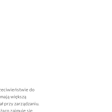
eciwieństwie do
 mają większą
ał przy zarządzaniu.
eżąco zajmuje się