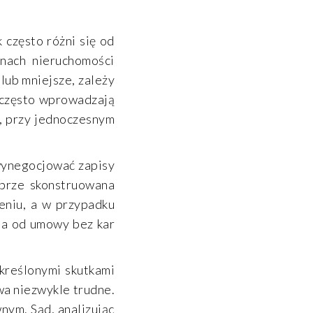
często różni się od
nach nieruchomości
 lub mniejsze, zależy
 często wprowadzają
u, przy jednoczesnym
ynegocjować zapisy
obrze skonstruowana
eniu, a w przypadku
ia od umowy bez kar
określonymi skutkami
wa niezwykle trudne.
nym. Sąd, analizując