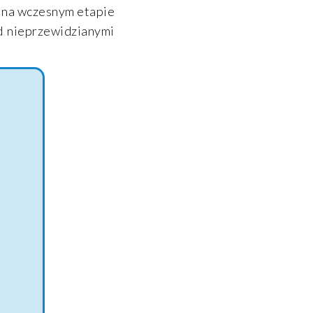
a na wczesnym etapie
d nieprzewidzianymi