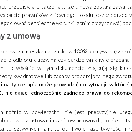
ce przepisy, ale także fakt, że umowa została zawar
 wsparcie prawników z Pewnego Lokalu jeszcze przed w
ynegocjować bezpieczne warunki, zanim złożysz swój pod
ny z umową
ykonawcza mieszkania rzadko w 100% pokrywa się z pro
apie odbioru kluczy, należy bardzo wnikliwie przean
em. To właśnie w tym dokumencie znajdują się kluc
etry kwadratowe lub zasady proporcjonalnego zwrotu ś
ci na tym etapie może prowadzić do sytuacji, w które
%, nie dając jednocześnie żadnego prawa do rekomp
ch różnic w powierzchni nie jest precyzyjnie ure
bodę w kształtowaniu zapisów umownych, co niestety 
a tu sztywnych ram, to od Twojej asertywności i rz