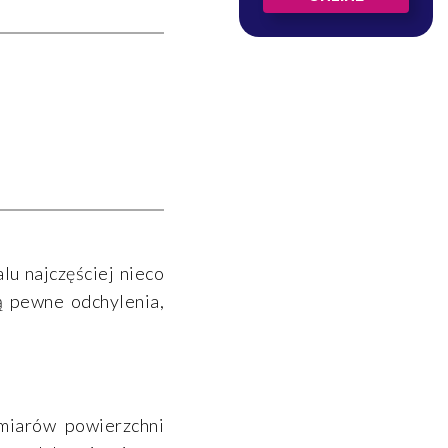
lu najczęściej nieco
ą pewne odchylenia,
miarów powierzchni