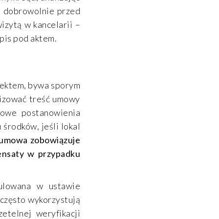
ta dobrowolnie przed
izytą w kancelarii –
pis pod aktem.
jektem, bywa sporym
alizować treść umowy
zowe postanowienia
rodków, jeśli lokal
j umowa zobowiązuje
ensaty w przypadku
gulowana w ustawie
często wykorzystują
etelnej weryfikacji