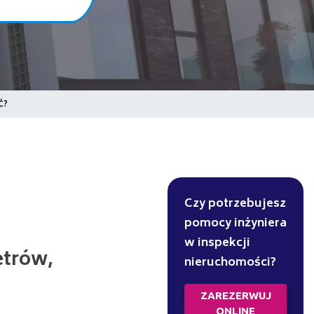
Ć?
Czy potrzebujesz
pomocy inżyniera
w inspekcji
etrów,
nieruchomości?
ZAREZERWUJ
ONLINE