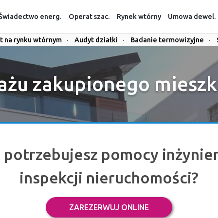
Świadectwo energ.
Operat szac.
Rynek wtórny
Umowa dewel.
t na rynku wtórnym
·
Audyt działki
·
Badanie termowizyjne
·
ażu zakupionego mieszkan
 potrzebujesz pomocy inżynie
inspekcji nieruchomości?
ZAREZERWUJ ONLINE