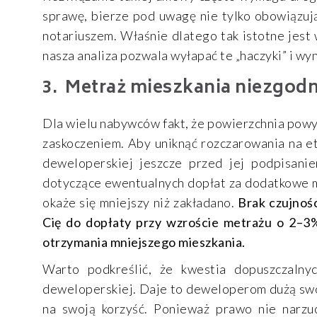
sprawę, bierze pod uwagę nie tylko obowiązują
notariuszem. Właśnie dlatego tak istotne jest
nasza analiza pozwala wyłapać te „haczyki” i w
Metraż mieszkania niezgod
Dla wielu nabywców fakt, że powierzchnia pow
zaskoczeniem. Aby uniknąć rozczarowania na et
deweloperskiej jeszcze przed jej podpisani
dotyczące ewentualnych dopłat za dodatkowe m
okaże się mniejszy niż zakładano.
Brak czujnoś
Cię do dopłaty przy wzroście metrażu o 2–3
otrzymania mniejszego mieszkania.
Warto podkreślić, że kwestia dopuszczalny
deweloperskiej. Daje to deweloperom dużą swo
na swoją korzyść. Ponieważ prawo nie narzuc