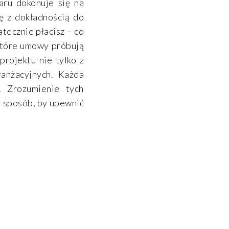
aru dokonuje się na
ę z dokładnością do
tecznie płacisz – co
ektóre umowy próbują
rojektu nie tylko z
ranżacyjnych. Każda
 Zrozumienie tych
y sposób, by upewnić
?