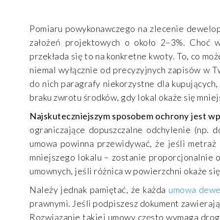
Pomiaru powykonawczego na zlecenie dewelope
założeń projektowych o około 2–3%. Choć wy
przekłada się to na konkretne kwoty. To, co moż
niemal wyłącznie od precyzyjnych zapisów w 
do nich paragrafy niekorzystne dla kupujących
braku zwrotu środków, gdy lokal okaże się mniej
Najskuteczniejszym sposobem ochrony jest wpr
ograniczające dopuszczalne odchylenie (np. d
umowa powinna przewidywać, że jeśli metraż 
mniejszego lokalu – zostanie proporcjonalnie
umownych, jeśli różnica w powierzchni okaże się 
Należy jednak pamiętać, że każda
umowa dewe
prawnymi. Jeśli podpiszesz dokument zawierają
Rozwiązanie takiej umowy często wymaga drogi 