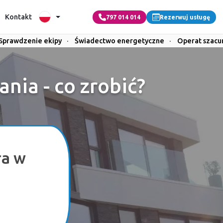
Kontakt
797 014 014
Rezerwuj usługę
Sprawdzenie ekipy
·
Świadectwo energetyczne
·
Operat szac
ia - co zrobić?
ra w