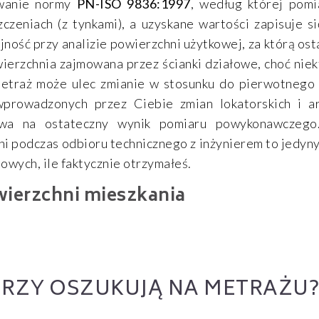
owanie normy
PN-ISO 9836:1997
, według której pomi
zeniach (z tynkami), a uzyskane wartości zapisuje si
ność przy analizie powierzchni użytkowej, za którą osta
wierzchnia zajmowana przez ścianki działowe, choć ni
metraż może ulec zmianie w stosunku do pierwotnego p
wprowadzonych przez Ciebie zmian lokatorskich i a
ywa na ostateczny wynik pomiaru powykonawczego.
i podczas odbioru technicznego z inżynierem to jedyn
towych, ile faktycznie otrzymałeś.
wierzchni mieszkania
RZY OSZUKUJĄ NA METRAŻU