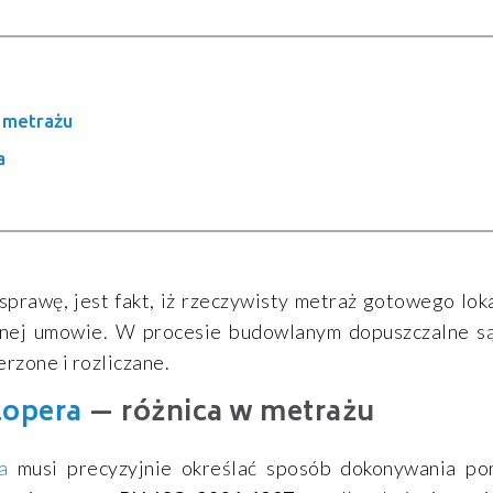
 metrażu
a
sprawę, jest fakt, iż rzeczywisty metraż gotowego loka
tnej umowie. W procesie budowlanym dopuszczalne s
erzone i rozliczane.
lopera
— różnica w metrażu
a
musi precyzyjnie określać sposób dokonywania po