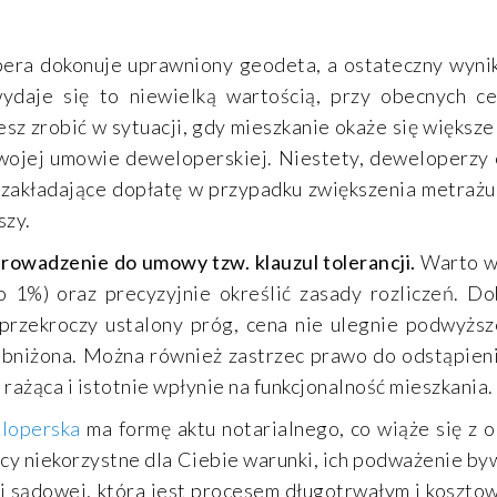
ra dokonuje uprawniony geodeta, a ostateczny wynik 
daje się to niewielką wartością, przy obecnych ce
esz zrobić w sytuacji, gdy mieszkanie okaże się większe
Twojej umowie deweloperskiej. Niestety, deweloperzy
, zakładające dopłatę w przypadku zwiększenia metraż
szy.
owadzenie do umowy tzw. klauzul tolerancji.
Warto w
o 1%) oraz precyzyjnie określić zasady rozliczeń. D
przekroczy ustalony próg, cena nie ulegnie podwyższ
 obniżona. Można również zastrzec prawo do odstąpien
rażąca i istotnie wpłynie na funkcjonalność mieszkania.
loperska
ma formę aktu notarialnego, co wiąże się z 
cy niekorzystne dla Ciebie warunki, ich podważenie by
sądowej, która jest procesem długotrwałym i kosztow