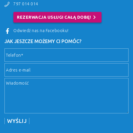
797 014 014
chevron_right
REZERWACJA USŁUGI CAŁĄ DOBĘ!
Odwiedź nas na Facebooku!
JAK JESZCZE MOŻEMY CI POMÓC?