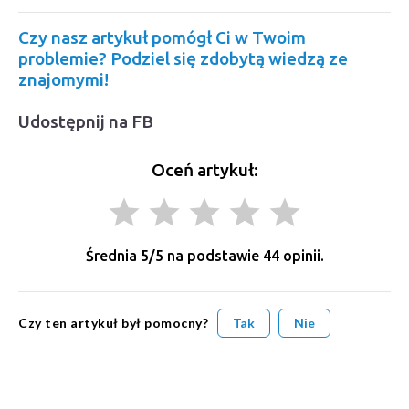
Czy nasz artykuł pomógł Ci w Twoim
problemie? Podziel się zdobytą wiedzą ze
znajomymi!
Udostępnij na FB
Oceń artykuł:
grade
grade
grade
grade
grade
Średnia
5
/5 na podstawie
44
opinii.
Czy ten artykuł był pomocny?
Tak
Nie