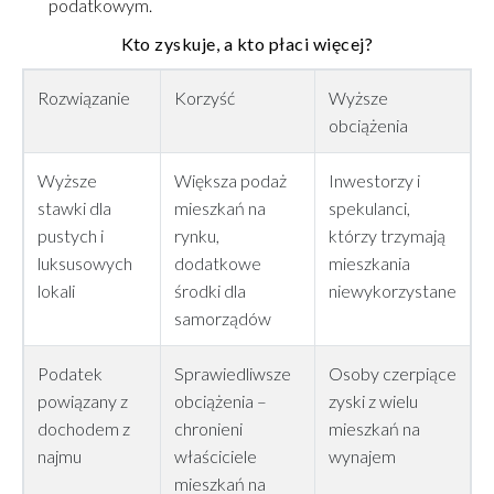
podatkowym.
Kto zyskuje, a kto płaci więcej?
Rozwiązanie
Korzyść
Wyższe
obciążenia
Wyższe
Większa podaż
Inwestorzy i
stawki dla
mieszkań na
spekulanci,
pustych i
rynku,
którzy trzymają
luksusowych
dodatkowe
mieszkania
lokali
środki dla
niewykorzystane
samorządów
Podatek
Sprawiedliwsze
Osoby czerpiące
powiązany z
obciążenia –
zyski z wielu
dochodem z
chronieni
mieszkań na
najmu
właściciele
wynajem
mieszkań na