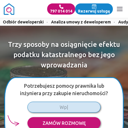
797 014 014
Rezerwuj usługę
Odbiór deweloperski
·
Analiza umowy z deweloperem
·
Audy
Trzy sposoby na osiągnięcie efektu
podatku katastralnego bez jego
wprowadzania
Potrzebujesz pomocy prawnika lub
inżyniera przy zakupie nieruchomości?
ZAMÓW ROZMOWĘ