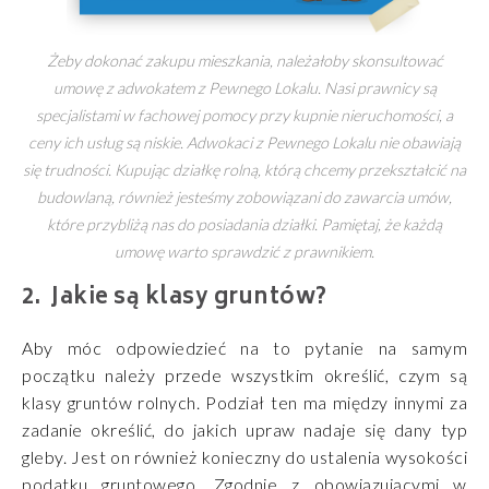
Żeby dokonać zakupu mieszkania, należałoby skonsultować
umowę z adwokatem z Pewnego Lokalu. Nasi prawnicy są
specjalistami w fachowej pomocy przy kupnie nieruchomości, a
ceny ich usług są niskie. Adwokaci z Pewnego Lokalu nie obawiają
się trudności. Kupując działkę rolną, którą chcemy przekształcić na
budowlaną, również jesteśmy zobowiązani do zawarcia umów,
które przybliżą nas do posiadania działki. Pamiętaj, że każdą
umowę warto sprawdzić z prawnikiem.
Jakie są klasy gruntów?
Aby móc odpowiedzieć na to pytanie na samym
początku należy przede wszystkim określić, czym są
klasy gruntów rolnych. Podział ten ma między innymi za
zadanie określić, do jakich upraw nadaje się dany typ
gleby. Jest on również konieczny do ustalenia wysokości
podatku gruntowego. Zgodnie z obowiązującymi w