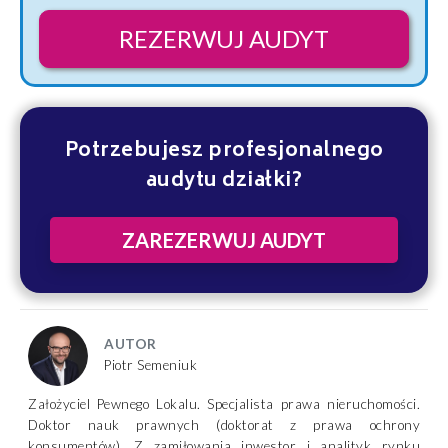
REZERWUJ AUDYT
Potrzebujesz profesjonalnego
audytu działki?
ZAREZERWUJ AUDYT
AUTOR
Piotr Semeniuk
Założyciel Pewnego Lokalu. Specjalista prawa nieruchomości.
Doktor nauk prawnych (doktorat z prawa ochrony
konsumentów). Z zamiłowania inwestor i analityk rynku