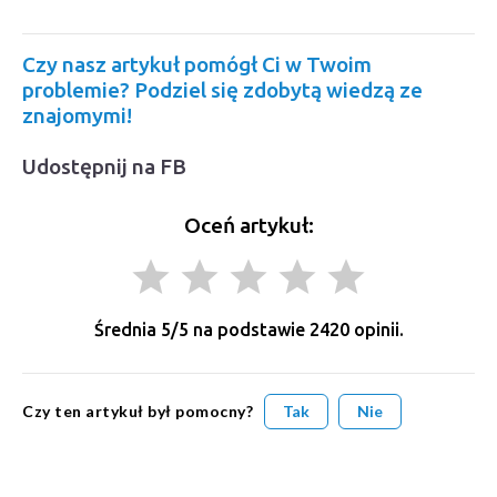
Czy nasz artykuł pomógł Ci w Twoim
problemie? Podziel się zdobytą wiedzą ze
znajomymi!
Udostępnij na FB
Oceń artykuł:
grade
grade
grade
grade
grade
Średnia
5
/5 na podstawie
2420
opinii.
Czy ten artykuł był pomocny?
Tak
Nie