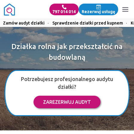
797 014 014
Rezerwuj usługę
Zamów audyt działki
·
Sprawdzenie działki przed kupnem
·
K
Działka rolna jak przekształcić na
budowlaną
Potrzebujesz profesjonalnego audytu
działki?
ZAREZERWUJ AUDYT