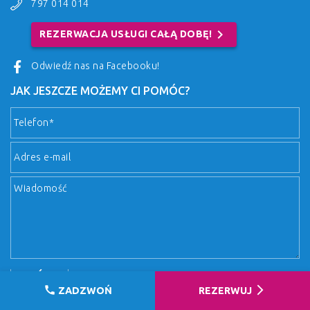
797 014 014
chevron_right
REZERWACJA USŁUGI CAŁĄ DOBĘ!
Odwiedź nas na Facebooku!
JAK JESZCZE MOŻEMY CI POMÓC?
call
arrow_forward_ios
ZADZWOŃ
REZERWUJ