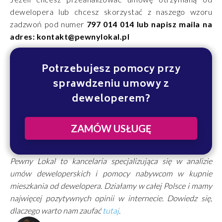
dewelopera lub chcesz skorzystać z naszego wzoru
zadzwoń pod numer
797 014 014 lub napisz maila na
adres: kontakt@pewnylokal.pl
Potrzebujesz pomocy przy
sprawdzeniu umowy z
deweloperem?
ZAMÓW USŁUGĘ
Pewny Lokal to kancelaria specjalizująca się w analizie
umów deweloperskich i pomocy nabywcom w kupnie
mieszkania od dewelopera. Działamy w całej Polsce i mamy
najwięcej pozytywnych opinii w internecie. Dowiedz się,
dlaczego warto nam zaufać
tutaj
.