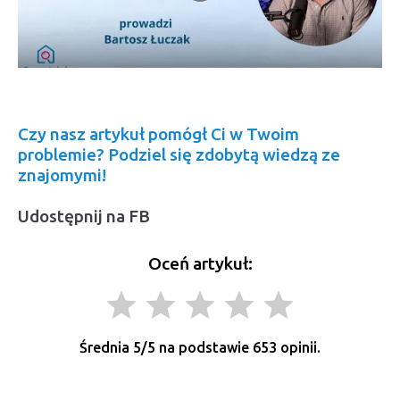
Czy nasz artykuł pomógł Ci w Twoim
problemie? Podziel się zdobytą wiedzą ze
znajomymi!
Udostępnij na FB
Oceń artykuł:
grade
grade
grade
grade
grade
Średnia
5
/5 na podstawie
653
opinii.