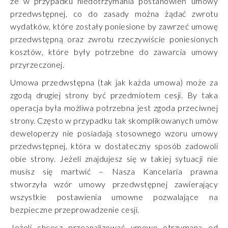
że w przypadku niedotrzymania postanowień umowy
przedwstępnej, co do zasady można żądać zwrotu
wydatków, które zostały poniesione by zawrzeć umowę
przedwstępną oraz zwrotu rzeczywiście poniesionych
kosztów, które były potrzebne do zawarcia umowy
przyrzeczonej.
Umowa przedwstępna (tak jak każda umowa) może za
zgodą drugiej strony być przedmiotem cesji. By taka
operacja była możliwa potrzebna jest zgoda przeciwnej
strony. Często w przypadku tak skomplikowanych umów
deweloperzy nie posiadają stosownego wzoru umowy
przedwstępnej, która w dostateczny sposób zadowoli
obie strony. Jeżeli znajdujesz się w takiej sytuacji nie
musisz się martwić – Nasza Kancelaria prawna
stworzyła wzór umowy przedwstępnej zawierający
wszystkie postawienia umowne pozwalające na
bezpieczne przeprowadzenie cesji.
Jeżeli chcesz przeanalizować umowę otrzymaną od