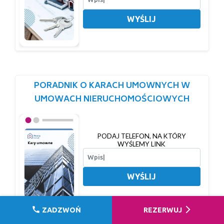
WYŚLIJ
PORADNIK O KARACH UMOWNYCH W
UMOWACH NIERUCHOMOŚCIOWYCH
PODAJ TELEFON, NA KTÓRY
WYŚLEMY LINK
WYŚLIJ
call
arrow_forward_ios
ZADZWOŃ
REZERWUJ