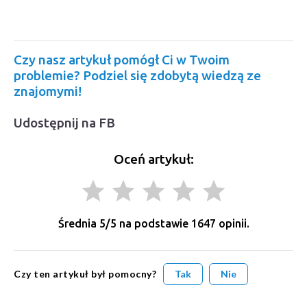
Czy nasz artykuł pomógł Ci w Twoim
problemie? Podziel się zdobytą wiedzą ze
znajomymi!
Udostępnij na FB
Oceń artykuł:
grade
grade
grade
grade
grade
Średnia
5
/5 na podstawie
1647
opinii.
Czy ten artykuł był pomocny?
Tak
Nie