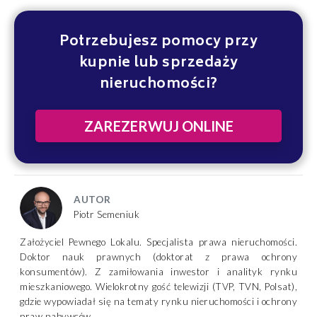
Potrzebujesz pomocy przy
kupnie lub sprzedaży
nieruchomości?
ZAREZERWUJ ONLINE
AUTOR
Piotr Semeniuk
Założyciel Pewnego Lokalu. Specjalista prawa nieruchomości.
Doktor nauk prawnych (doktorat z prawa ochrony
konsumentów). Z zamiłowania inwestor i analityk rynku
mieszkaniowego. Wielokrotny gość telewizji (TVP, TVN, Polsat),
gdzie wypowiadał się na tematy rynku nieruchomości i ochrony
praw nabywców.