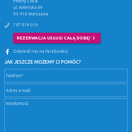
Pewny Lokal
ul. Wileńska 69
03-416 Warszawa
797 014 014
chevron_right
REZERWACJA USŁUGI CAŁĄ DOBĘ!
Odwiedź nas na Facebooku!
JAK JESZCZE MOŻEMY CI POMÓC?