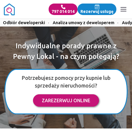
797 014 014
Rezerwuj usługę
Odbiór deweloperski
·
Analiza umowy z deweloperem
·
Audy
Indywidualne porady prawne z
Pewny Lokal - na czym polegają?
Potrzebujesz pomocy przy kupnie lub
sprzedaży nieruchomości?
ZAREZERWUJ ONLINE