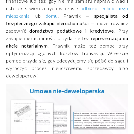
finansowe lub też, gdy nie ma zamiaru naprawić wad i
usterek stwierdzonych w czasie
odbioru technicznego
mieszkania
lub
domu
. Prawnik —
specjalista od
bezpiecznego zakupu nieruchomości
— może również
zapewnić
doradztwo podatkowe i kredytowe
. Przy
zakupie nieruchomości przyda się też
reprezentacja na
akcie notarialnym
. Prawnik może też pomóc przy
optymalizacji ogólnych kosztów transakcji. Wreszcie
pomoc przyda się, gdy zdecydujemy się pójść do sądu i
wytoczyć proces nieuczciwemu sprzedawcy albo
deweloperowi.