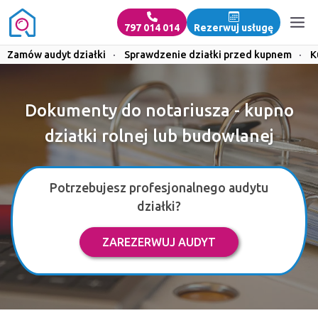
797 014 014
Rezerwuj usługę
Zamów audyt działki
·
Sprawdzenie działki przed kupnem
·
K
Dokumenty do notariusza - kupno
działki rolnej lub budowlanej
Potrzebujesz profesjonalnego audytu
działki?
ZAREZERWUJ AUDYT