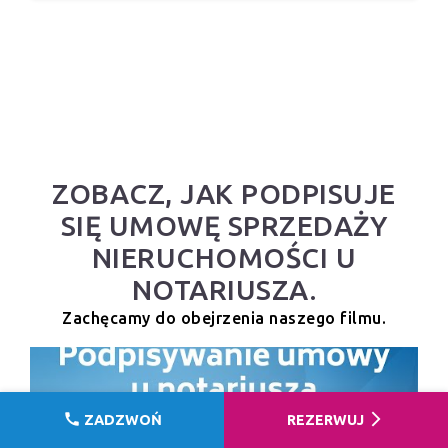
ZOBACZ, JAK PODPISUJE
SIĘ UMOWĘ SPRZEDAŻY
NIERUCHOMOŚCI U
NOTARIUSZA.
Zachęcamy do obejrzenia naszego filmu.
call
arrow_forward_ios
ZADZWOŃ
REZERWUJ