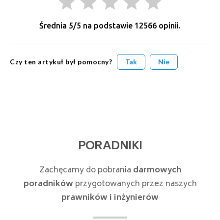
grade
grade
grade
grade
grade
Średnia
5
/5 na podstawie
12566
opinii.
Czy ten artykuł był pomocny?
Tak
Nie
PORADNIKI
Zachęcamy do pobrania
darmowych
poradników
przygotowanych przez naszych
prawników i inżynierów