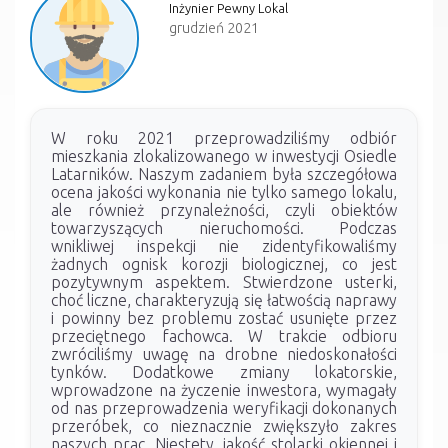
Inżynier Pewny Lokal
grudzień 2021
W roku 2021 przeprowadziliśmy odbiór
mieszkania zlokalizowanego w inwestycji Osiedle
Latarników. Naszym zadaniem była szczegółowa
ocena jakości wykonania nie tylko samego lokalu,
ale również przynależności, czyli obiektów
towarzyszących nieruchomości. Podczas
wnikliwej inspekcji nie zidentyfikowaliśmy
żadnych ognisk korozji biologicznej, co jest
pozytywnym aspektem. Stwierdzone usterki,
choć liczne, charakteryzują się łatwością naprawy
i powinny bez problemu zostać usunięte przez
przeciętnego fachowca. W trakcie odbioru
zwróciliśmy uwagę na drobne niedoskonałości
tynków. Dodatkowe zmiany lokatorskie,
wprowadzone na życzenie inwestora, wymagały
od nas przeprowadzenia weryfikacji dokonanych
przeróbek, co nieznacznie zwiększyło zakres
naszych prac. Niestety, jakość stolarki okiennej i