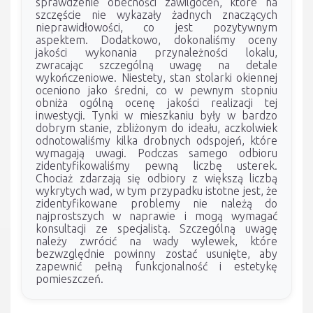
sprawdzenie obecności zawilgoceń, które na
szczęście nie wykazały żadnych znaczących
nieprawidłowości, co jest pozytywnym
aspektem. Dodatkowo, dokonaliśmy oceny
jakości wykonania przynależności lokalu,
zwracając szczególną uwagę na detale
wykończeniowe. Niestety, stan stolarki okiennej
oceniono jako średni, co w pewnym stopniu
obniża ogólną ocenę jakości realizacji tej
inwestycji. Tynki w mieszkaniu były w bardzo
dobrym stanie, zbliżonym do ideału, aczkolwiek
odnotowaliśmy kilka drobnych odspojeń, które
wymagają uwagi. Podczas samego odbioru
zidentyfikowaliśmy pewną liczbę usterek.
Chociaż zdarzają się odbiory z większą liczbą
wykrytych wad, w tym przypadku istotne jest, że
zidentyfikowane problemy nie należą do
najprostszych w naprawie i mogą wymagać
konsultacji ze specjalistą. Szczególną uwagę
należy zwrócić na wady wylewek, które
bezwzględnie powinny zostać usunięte, aby
zapewnić pełną funkcjonalność i estetykę
pomieszczeń.