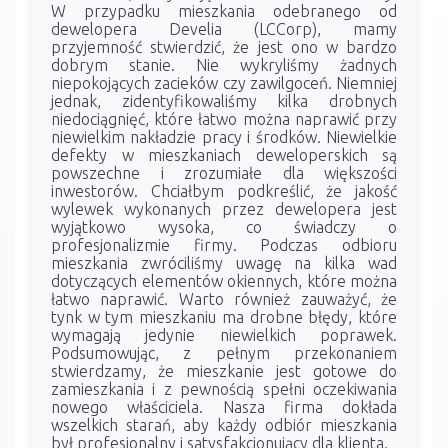
W przypadku mieszkania odebranego od
dewelopera Develia (LCCorp), mamy
przyjemność stwierdzić, że jest ono w bardzo
dobrym stanie. Nie wykryliśmy żadnych
niepokojących zacieków czy zawilgoceń. Niemniej
jednak, zidentyfikowaliśmy kilka drobnych
niedociągnięć, które łatwo można naprawić przy
niewielkim nakładzie pracy i środków. Niewielkie
defekty w mieszkaniach deweloperskich są
powszechne i zrozumiałe dla większości
inwestorów. Chciałbym podkreślić, że jakość
wylewek wykonanych przez dewelopera jest
wyjątkowo wysoka, co świadczy o
profesjonalizmie firmy. Podczas odbioru
mieszkania zwróciliśmy uwagę na kilka wad
dotyczących elementów okiennych, które można
łatwo naprawić. Warto również zauważyć, że
tynk w tym mieszkaniu ma drobne błędy, które
wymagają jedynie niewielkich poprawek.
Podsumowując, z pełnym przekonaniem
stwierdzamy, że mieszkanie jest gotowe do
zamieszkania i z pewnością spełni oczekiwania
nowego właściciela. Nasza firma dokłada
wszelkich starań, aby każdy odbiór mieszkania
był profesjonalny i satysfakcjonujący dla klienta.