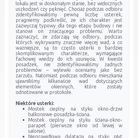
lokalu jest w doskonałym stanie, bez widocznych
uszkodzeń czy pęknięć. Chociaż podczas odbioru
zidentyfikowaliśmy pewną liczbę usterek,
pragniemy podkreślić, że ich charakter jest
zazwyczaj typowy dla tego etapu budowy i nie
stanowi on znaczącego problemu. Warto
zaznaczyć, że zdarzają się odbiory, podczas
których wykrywamy znacznie więcej wad, a co
ważniejsze, są to często usterki o bardziej
skomplikowanym charakterze, wymagające
fachowej wiedzy do ich usunięcia. W kwestii
posadzek, nie zidentyfikowaliśmy żadnych
problemów – wylewki oceniamy jako bez
zarzutu. Natomiast podczas odbioru mieszkania
ujawniliśmy kilkanaście wad dotyczących
elementów okiennych, które zostały
odnotowane w protokole.
Niektóre usterki:
Mostek cieplny na styku okno-drzwi
balkonowe-posadzka-ściana.
Mostek cieplny na styku ściana-okno-
parapet (pierwsze okno od lewej w
salonie).
Nieprawidłowa dylatacja na styku płyt