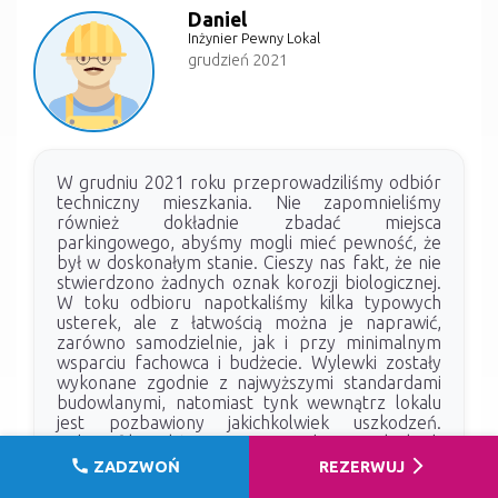
Daniel
Inżynier Pewny Lokal
grudzień 2021
W grudniu 2021 roku przeprowadziliśmy odbiór
techniczny mieszkania. Nie zapomnieliśmy
również dokładnie zbadać miejsca
parkingowego, abyśmy mogli mieć pewność, że
był w doskonałym stanie. Cieszy nas fakt, że nie
stwierdzono żadnych oznak korozji biologicznej.
W toku odbioru napotkaliśmy kilka typowych
usterek, ale z łatwością można je naprawić,
zarówno samodzielnie, jak i przy minimalnym
wsparciu fachowca i budżecie. Wylewki zostały
wykonane zgodnie z najwyższymi standardami
budowlanymi, natomiast tynk wewnątrz lokalu
jest pozbawiony jakichkolwiek uszkodzeń.
Zidentyfikowaliśmy pewne wady w stolarkach
okiennych, ale ich liczba mieści się w normie, nie
call
arrow_forward_ios
ZADZWOŃ
REZERWUJ
jest ani zbyt duża, ani zbyt mała. Jesteśmy