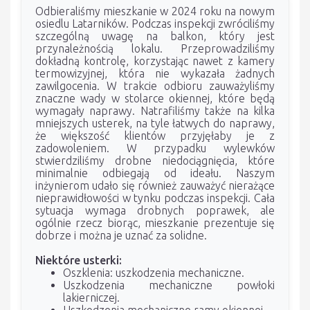
Odbieraliśmy mieszkanie w 2024 roku na nowym
osiedlu Latarników. Podczas inspekcji zwróciliśmy
szczególną uwagę na balkon, który jest
przynależnością lokalu. Przeprowadziliśmy
dokładną kontrolę, korzystając nawet z kamery
termowizyjnej, która nie wykazała żadnych
zawilgocenia. W trakcie odbioru zauważyliśmy
znaczne wady w stolarce okiennej, które będą
wymagały naprawy. Natrafiliśmy także na kilka
mniejszych usterek, na tyle łatwych do naprawy,
że większość klientów przyjęłaby je z
zadowoleniem. W przypadku wylewków
stwierdziliśmy drobne niedociągnięcia, które
minimalnie odbiegają od ideału. Naszym
inżynierom udało się również zauważyć nierażące
nieprawidłowości w tynku podczas inspekcji. Cała
sytuacja wymaga drobnych poprawek, ale
ogólnie rzecz biorąc, mieszkanie prezentuje się
dobrze i można je uznać za solidne.
Niektóre usterki:
Oszklenia: uszkodzenia mechaniczne.
Uszkodzenia mechaniczne powłoki
lakierniczej.
Uszkodzenia mechaniczne ramy okiennej.