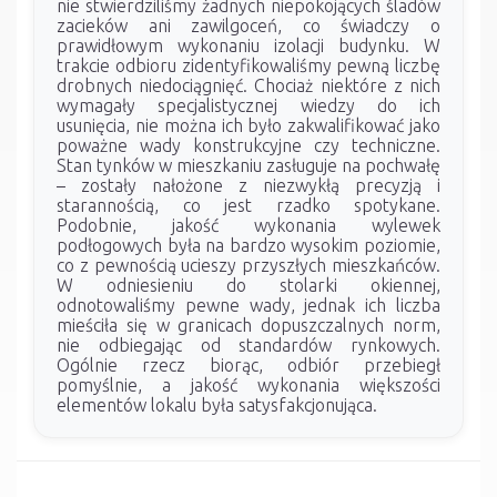
nie stwierdziliśmy żadnych niepokojących śladów
zacieków ani zawilgoceń, co świadczy o
prawidłowym wykonaniu izolacji budynku. W
trakcie odbioru zidentyfikowaliśmy pewną liczbę
drobnych niedociągnięć. Chociaż niektóre z nich
wymagały specjalistycznej wiedzy do ich
usunięcia, nie można ich było zakwalifikować jako
poważne wady konstrukcyjne czy techniczne.
Stan tynków w mieszkaniu zasługuje na pochwałę
– zostały nałożone z niezwykłą precyzją i
starannością, co jest rzadko spotykane.
Podobnie, jakość wykonania wylewek
podłogowych była na bardzo wysokim poziomie,
co z pewnością ucieszy przyszłych mieszkańców.
W odniesieniu do stolarki okiennej,
odnotowaliśmy pewne wady, jednak ich liczba
mieściła się w granicach dopuszczalnych norm,
nie odbiegając od standardów rynkowych.
Ogólnie rzecz biorąc, odbiór przebiegł
pomyślnie, a jakość wykonania większości
elementów lokalu była satysfakcjonująca.