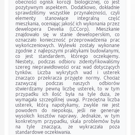
obecności ognisk korozji biologicznej, co jest
pozytywnym aspektem. Dodatkowo, dokładnie
sprawdziliśmy wszystkie przynależności, czyli
elementy stanowiące integralną część
mieszkania, oceniając jakość ich wykonania przez
dewelopera Develia (LCCorp). Mieszkanie
znajdowało się w stanie deweloperskim, co
oznaczało konieczność przeprowadzenia prac
wykończeniowych. Wylewki zostały wykonane
zgodnie z najlepszymi praktykami budowlanymi,
co jest standardem, którego oczekujemy.
Niestety, podczas odbioru zidentyfikowaliśmy
szereg nieprawidłowości oraz wad dotyczących
tynków. Liczba wykrytych wad i usterek
znacząco przekracza przyjęte normy. Chociaż
zazwyczaj podczas naszych odbiorów
stwierdzamy pewną liczbę usterek, to w tym
przypadku ich ilość była na tyle duża, że
wymagała szczególnej uwagi. Przeciętna liczba
usterek, którą napotykamy, zwykle nie jest
powodem do niepokoju, jeśli nie generuje
wysokich kosztów naprawy. Jednakże, w tym
konkretnym przypadku, skala problemów była
na tyle znacząca, że wykraczała poza
standardowe oczekiwania.