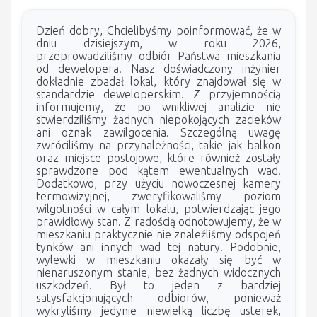
Dzień dobry, Chcielibyśmy poinformować, że w
dniu dzisiejszym, w roku 2026,
przeprowadziliśmy odbiór Państwa mieszkania
od dewelopera. Nasz doświadczony inżynier
dokładnie zbadał lokal, który znajdował się w
standardzie deweloperskim. Z przyjemnością
informujemy, że po wnikliwej analizie nie
stwierdziliśmy żadnych niepokojących zacieków
ani oznak zawilgocenia. Szczególną uwagę
zwróciliśmy na przynależności, takie jak balkon
oraz miejsce postojowe, które również zostały
sprawdzone pod kątem ewentualnych wad.
Dodatkowo, przy użyciu nowoczesnej kamery
termowizyjnej, zweryfikowaliśmy poziom
wilgotności w całym lokalu, potwierdzając jego
prawidłowy stan. Z radością odnotowujemy, że w
mieszkaniu praktycznie nie znaleźliśmy odspojeń
tynków ani innych wad tej natury. Podobnie,
wylewki w mieszkaniu okazały się być w
nienaruszonym stanie, bez żadnych widocznych
uszkodzeń. Był to jeden z bardziej
satysfakcjonujących odbiorów, ponieważ
wykryliśmy jedynie niewielką liczbę usterek,