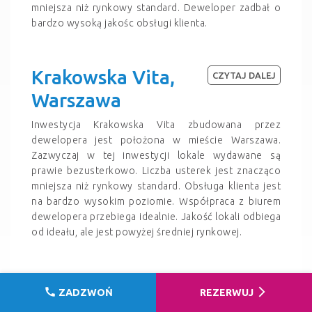
mniejsza niż rynkowy standard. Deweloper zadbał o
bardzo wysoką jakośc obsługi klienta.
Krakowska Vita,
CZYTAJ DALEJ
Warszawa
Inwestycja Krakowska Vita zbudowana przez
dewelopera jest położona w mieście Warszawa.
Zazwyczaj w tej inwestycji lokale wydawane są
prawie bezusterkowo. Liczba usterek jest znacząco
mniejsza niż rynkowy standard. Obsługa klienta jest
na bardzo wysokim poziomie. Współpraca z biurem
dewelopera przebiega idealnie. Jakość lokali odbiega
od ideału, ale jest powyżej średniej rynkowej.
Toruńska Vita,
CZYTAJ DALEJ
call
arrow_forward_ios
ZADZWOŃ
REZERWUJ
Warszawa