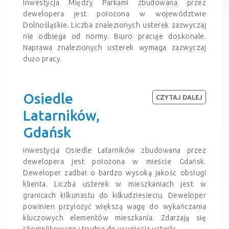
Inwestycja Między Parkami zbudowana przez
dewelopera jest położona w województwie
Dolnośląskie. Liczba znalezionych usterek zazwyczaj
nie odbiega od normy. Biuro pracuje doskonale.
Naprawa znalezionych usterek wymaga zazwyczaj
dużo pracy.
Osiedle
CZYTAJ DALEJ
Latarników,
Gdańsk
Inwestycja Osiedle Latarników zbudowana przez
dewelopera jest położona w mieście Gdańsk.
Deweloper zadbał o bardzo wysoką jakośc obsługi
klienta. Liczba usterek w mieszkaniach jest w
granicach kilkunastu do kilkudziesieciu. Deweloper
powinien przyłożyć większą wagę do wykańczania
kluczowych elementów mieszkania. Zdarzają się
skomplikowane i trudne do usunięcia usterki.