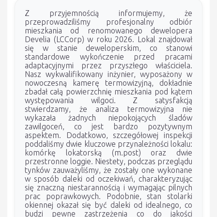
Z przyjemnością informujemy, że
przeprowadziliśmy profesjonalny odbiór
mieszkania od renomowanego dewelopera
Develia (LCCorp) w roku 2026. Lokal znajdował
się w stanie deweloperskim, co stanowi
standardowe wykończenie przed pracami
adaptacyjnymi przez przyszłego właściciela.
Nasz wykwalifikowany inżynier, wyposażony w
nowoczesną kamerę termowizyjną, dokładnie
zbadał całą powierzchnię mieszkania pod kątem
występowania wilgoci. Z satysfakcją
stwierdzamy, że analiza termowizyjna nie
wykazała żadnych niepokojących śladów
zawilgoceń, co jest bardzo pozytywnym
aspektem. Dodatkowo, szczegółowej inspekcji
poddaliśmy dwie kluczowe przynależności lokalu:
komórkę lokatorską (m.post) oraz dwie
przestronne loggie. Niestety, podczas przeglądu
tynków zauważyliśmy, że zostały one wykonane
w sposób daleki od oczekiwań, charakteryzując
się znaczną niestarannością i wymagając pilnych
prac poprawkowych. Podobnie, stan stolarki
okiennej okazał się być daleki od idealnego, co
budzi pewne zastrzeżenia co do jakości