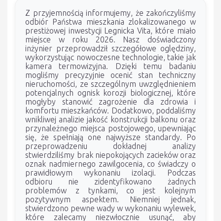
Z przyjemnością informujemy, że zakończyliśmy
odbiór Państwa mieszkania zlokalizowanego w
prestiżowej inwestycji Legnicka Vita, które miało
miejsce w roku 2026. Nasz doświadczony
inżynier przeprowadził szczegółowe oględziny,
wykorzystując nowoczesne technologie, takie jak
kamera termowizyjna. Dzięki temu badaniu
mogliśmy precyzyjnie ocenić stan techniczny
nieruchomości, ze szczególnym uwzględnieniem
potencjalnych ognisk korozji biologicznej, które
mogłyby stanowić zagrożenie dla zdrowia i
komfortu mieszkańców. Dodatkowo, poddaliśmy
wnikliwej analizie jakość konstrukcji balkonu oraz
przynależnego miejsca postojowego, upewniając
się, że spełniają one najwyższe standardy. Po
przeprowadzeniu dokładnej analizy
stwierdziliśmy brak niepokojących zacieków oraz
oznak nadmiernego zawilgocenia, co świadczy o
prawidłowym wykonaniu izolacji. Podczas
odbioru nie zidentyfikowano żadnych
problemów z tynkami, co jest kolejnym
pozytywnym aspektem. Niemniej jednak,
stwierdzono pewne wady w wykonaniu wylewek,
które zalecamy niezwłocznie usunąć, aby