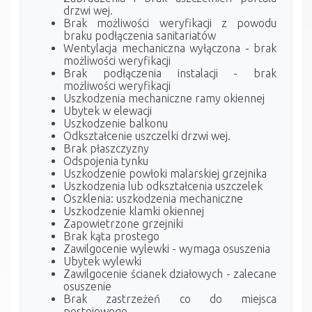
drzwi wej.
Brak możliwości weryfikacji z powodu
braku podłączenia sanitariatów
Wentylacja mechaniczna wyłączona - brak
możliwości weryfikacji
Brak podłączenia instalacji - brak
możliwości weryfikacji
Uszkodzenia mechaniczne ramy okiennej
Ubytek w elewacji
Uszkodzenie balkonu
Odkształcenie uszczelki drzwi wej.
Brak płaszczyzny
Odspojenia tynku
Uszkodzenie powłoki malarskiej grzejnika
Uszkodzenia lub odkształcenia uszczelek
Oszklenia: uszkodzenia mechaniczne
Uszkodzenie klamki okiennej
Zapowietrzone grzejniki
Brak kąta prostego
Zawilgocenie wylewki - wymaga osuszenia
Ubytek wylewki
Zawilgocenie ścianek działowych - zalecane
osuszenie
Brak zastrzeżeń co do miejsca
postojowego