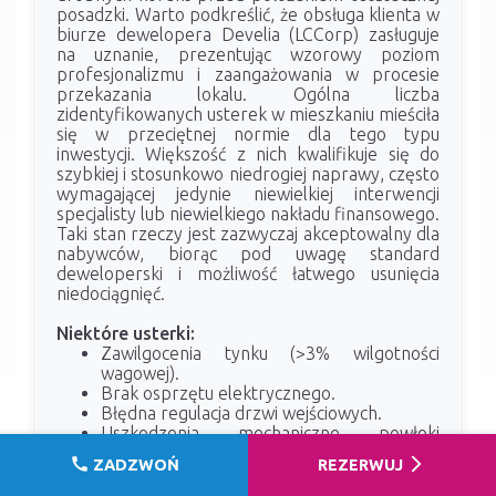
posadzki. Warto podkreślić, że obsługa klienta w
biurze dewelopera Develia (LCCorp) zasługuje
na uznanie, prezentując wzorowy poziom
profesjonalizmu i zaangażowania w procesie
przekazania lokalu. Ogólna liczba
zidentyfikowanych usterek w mieszkaniu mieściła
się w przeciętnej normie dla tego typu
inwestycji. Większość z nich kwalifikuje się do
szybkiej i stosunkowo niedrogiej naprawy, często
wymagającej jedynie niewielkiej interwencji
specjalisty lub niewielkiego nakładu finansowego.
Taki stan rzeczy jest zazwyczaj akceptowalny dla
nabywców, biorąc pod uwagę standard
deweloperski i możliwość łatwego usunięcia
niedociągnięć.
Niektóre usterki:
Zawilgocenia tynku (>3% wilgotności
wagowej).
Brak osprzętu elektrycznego.
Błędna regulacja drzwi wejściowych.
Uszkodzenia mechaniczne powłoki
lakierniczej.
call
arrow_forward_ios
ZADZWOŃ
REZERWUJ
Brak anemostatów i klapy na okapie.
Brak opisu obwodów w skrzynce