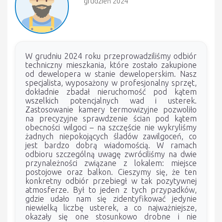
grudzień 2024
W grudniu 2024 roku przeprowadziliśmy odbiór
techniczny mieszkania, które zostało zakupione
od dewelopera w stanie deweloperskim. Nasz
specjalista, wyposażony w profesjonalny sprzęt,
dokładnie zbadał nieruchomość pod kątem
wszelkich potencjalnych wad i usterek.
Zastosowanie kamery termowizyjne pozwoliło
na precyzyjne sprawdzenie ścian pod kątem
obecności wilgoci – na szczęście nie wykryliśmy
żadnych niepokojących śladów zawilgoceń, co
jest bardzo dobrą wiadomością. W ramach
odbioru szczególną uwagę zwróciliśmy na dwie
przynależności związane z lokalem: miejsce
postojowe oraz balkon. Cieszymy się, że ten
konkretny odbiór przebiegł w tak pozytywnej
atmosferze. Był to jeden z tych przypadków,
gdzie udało nam się zidentyfikować jedynie
niewielką liczbę usterek, a co najważniejsze,
okazały się one stosunkowo drobne i nie