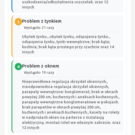
uszkodzenia/odkształcenia uszczelek. oraz 12
innych
Problem z tynkiem
3
Wystąpiło 21 razy
Ubytek tynku., ubytek tynku, odspojenia tynku.,
odspojenia tynku, tynki wewnętrzne; brak kąta;
kuchnia; brak kąta prostego przy szachcie oraz 14
innych
Problem z oknem
4
Wystąpiło 19 razy
Nieprawidłowa regulacja skrzydeł okiennych.,
nieodpowiednia regulacja skrzydeł okiennych,
parapety wewnętrzne: konglomerat; brak w oknach
powyżej 200 cm, kuchennych i aneksach kuchennych.,
parapety wewnętrzne konglomeratowe w pokojach.
brak parapetów w oknach powyżej 200 cm,
kuchennych i aneksach kuchennych., kasety na rolety
w nadprożach okien na parterze z instalacją
elektryczną. montaż rolet we własnym zakresie. oraz
12 innych