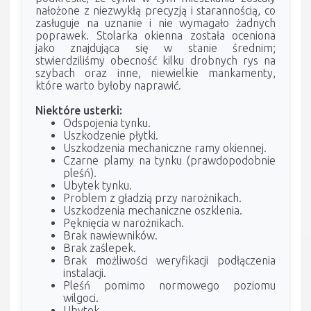
nałożone z niezwykłą precyzją i starannością, co
zasługuje na uznanie i nie wymagało żadnych
poprawek. Stolarka okienna została oceniona
jako znajdująca się w stanie średnim;
stwierdziliśmy obecność kilku drobnych rys na
szybach oraz inne, niewielkie mankamenty,
które warto byłoby naprawić.
Niektóre usterki:
Odspojenia tynku.
Uszkodzenie płytki.
Uszkodzenia mechaniczne ramy okiennej.
Czarne plamy na tynku (prawdopodobnie
pleśń).
Ubytek tynku.
Problem z gładzią przy narożnikach.
Uszkodzenia mechaniczne oszklenia.
Pęknięcia w narożnikach.
Brak nawiewników.
Brak zaślepek.
Brak możliwości weryfikacji podłączenia
instalacji.
Pleśń pomimo normowego poziomu
wilgoci.
Ubytek.