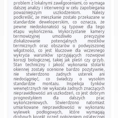
problem z lokalnymi zawilgoceniami, co wymaga
dalszej analizy i interwencji w celu zapobiegania
poważniejszym uszkodzeniom. Należy
podkreślić, że mieszkanie zostało przekazane w
standardzie deweloperskim, co oznacza, że
pewne niedoskonałości są typowe dla tego
etapu wykończenia. Wykorzystanie kamery
termowizyjnej umożliwiło precyzyjne
zlokalizowanie potencjalnych mostków
termicznych oraz obszarów o podwyższonej
wilgotności, co jest kluczowe dla wczesnego
wykrycia warunków sprzyjających rozwojowi
korozji biologicznej, takiej jak pleśń czy grzyb.
Stan techniczny i jakość wykonania stolarki
okiennej zostały ocenione bardzo pozytywnie,
nie stwierdzono żadnych usterek ani
niedociągnięć, co świadczy o wysokim
standardzie montażu. Inspekcja tynków
wewnętrznych nie wykazała żadnych znaczących
nieprawidłowości ani uszkodzeń, co jest dobrym
prognostykiem dla dalszych prac
wykończeniowych. Stwierdzono natomiast
umiarkowane nieprawidłowości w wykonaniu
wylewek podłogowych, które wymagają
drobnych korekt przed położeniem ostatecznej