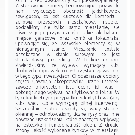
Zastosowanie kamery termowizyjnej pozwoliło
nam wykluczyć obecność jakichkolwiek
zawilgoceń, co jest kluczowe dla komfortu i
zdrowia przyszłych mieszkańców. Inspekcji
poddaliśmy nie tylko samo mieszkanie, ale
również jego przynależności, takie jak balkon,
miejsce garażowe oraz komórka lokatorska,
upewniając się, że wszystkie elementy są w
nienagannym stanie. Mieszkanie zostało
przekazane w stanie surowym, co jest
standardową procedurą. W trakcie odbioru
stwierdziliśmy, że wylewki wymagały kilku
drobnych poprawek, co jest częstym zjawiskiem
w tego typu inwestycjach. Chociaż nasze odbiory
często ujawniają akceptowalną liczbę usterek,
zawsze priorytetem jest ocena ich wagi i
potencjalnego wpływu na użytkowanie lokalu. W
tym konkretnym przypadku zidentyfikowaliśmy
kilka wad, które wymagają pilnej interwencji.
Szczególnie istotne okazały się wady stolarki
okiennej – odnotowaliśmy liczne rysy oraz inne
poważne uszkodzenia, które znacząco wpływają
na estetykę i funkcjonalność okien. Z drugiej
strony, jakość wykonania tynków w mieszkaniu