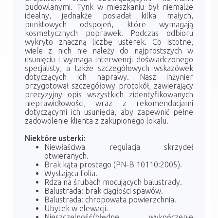
budowlanymi. Tynk w mieszkaniu był niemalże
idealny, jednakże posiadał kilka małych,
punktowych odspojeń, które wymagają
kosmetycznych poprawek. Podczas odbioru
wykryto znaczną liczbę usterek. Co istotne,
wiele z nich nie należy do najprostszych w
usunięciu i wymaga interwencji doświadczonego
specjalisty, a także szczegółowych wskazówek
dotyczących ich naprawy. Nasz inżynier
przygotował szczegółowy protokół, zawierający
precyzyjny opis wszystkich zidentyfikowanych
nieprawidłowości, wraz z rekomendacjami
dotyczącymi ich usunięcia, aby zapewnić pełne
zadowolenie klienta z zakupionego lokalu.
Niektóre usterki:
Niewłaściwa regulacja skrzydeł
otwieranych.
Brak kąta prostego (PN-B 10110:2005).
Wystająca folia.
Rdza na śrubach mocujących balustrady.
Balustrada: brak ciągłości spawów.
Balustrada: chropowata powierzchnia.
Ubytek w elewacji.
Nieszczelność/błędne wykończenie