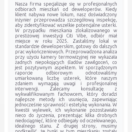
Nasza firma specjalizuje się w profesjonalnych
odbiorach mieszkań od deweloperów. Kiedy
klient nabywa nowe lokum, nasz doświadczony
inżynier przeprowadza szczegółową inspekcję,
aby zidentyfikować wszelkie potencjalne usterki.
W przypadku mieszkania zlokalizowanego w
prestiżowej inwestycji Citi Vibe, odbiór miał
miejsce w roku 2025. Zastaliśmy lokal w
standardzie deweloperskim, gotowy do dalszych
prac wykończeniowych. Przeprowadzona analiza
przy użyciu kamery termowizyjnej nie wykazała
żadnych niepokojących śladów zawilgoceń, co
jest pozytywnym aspektem. W sporządzonym
raporcie odbiorowym odnotowaliśmy
umiarkowaną liczbę usterek, które naszym
zdaniem wymagają uwagi i profesjonalnej
interwencji. Zalecamy konsultację z
wykwalifikowanym fachowcem, który doradzi
najlepsze metody ich usunięcia, zapewniając
jednocześnie sprawność i estetykę wykonania. W
kwestii wylewek, ich wykonanie pozostawiało
nieco do życzenia, prezentując kilka drobnych
niedociągnięć, które odbiegały od oczekiwanego,
idealnego stanu. Z drugiej strony, musimy
podkreślić, że tynki w tym mieszkaniu zostały