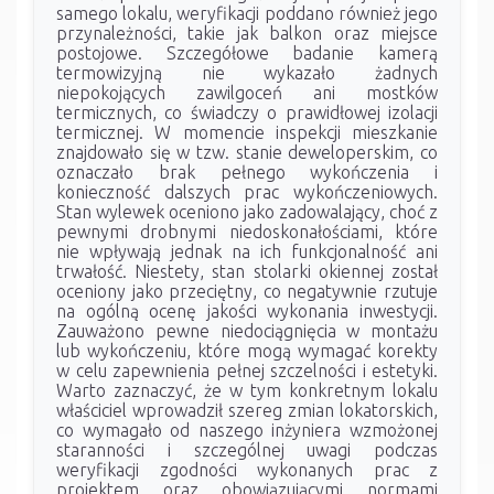
samego lokalu, weryfikacji poddano również jego
przynależności, takie jak balkon oraz miejsce
postojowe. Szczegółowe badanie kamerą
termowizyjną nie wykazało żadnych
niepokojących zawilgoceń ani mostków
termicznych, co świadczy o prawidłowej izolacji
termicznej. W momencie inspekcji mieszkanie
znajdowało się w tzw. stanie deweloperskim, co
oznaczało brak pełnego wykończenia i
konieczność dalszych prac wykończeniowych.
Stan wylewek oceniono jako zadowalający, choć z
pewnymi drobnymi niedoskonałościami, które
nie wpływają jednak na ich funkcjonalność ani
trwałość. Niestety, stan stolarki okiennej został
oceniony jako przeciętny, co negatywnie rzutuje
na ogólną ocenę jakości wykonania inwestycji.
Zauważono pewne niedociągnięcia w montażu
lub wykończeniu, które mogą wymagać korekty
w celu zapewnienia pełnej szczelności i estetyki.
Warto zaznaczyć, że w tym konkretnym lokalu
właściciel wprowadził szereg zmian lokatorskich,
co wymagało od naszego inżyniera wzmożonej
staranności i szczególnej uwagi podczas
weryfikacji zgodności wykonanych prac z
projektem oraz obowiązującymi normami