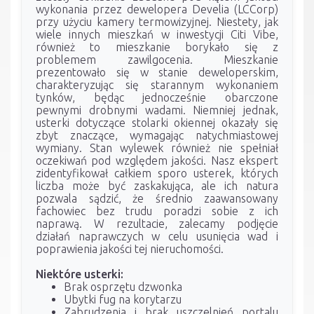
wykonania przez dewelopera Develia (LCCorp)
przy użyciu kamery termowizyjnej. Niestety, jak
wiele innych mieszkań w inwestycji Citi Vibe,
również to mieszkanie borykało się z
problemem zawilgocenia. Mieszkanie
prezentowało się w stanie deweloperskim,
charakteryzując się starannym wykonaniem
tynków, będąc jednocześnie obarczone
pewnymi drobnymi wadami. Niemniej jednak,
usterki dotyczące stolarki okiennej okazały się
zbyt znaczące, wymagając natychmiastowej
wymiany. Stan wylewek również nie spełniał
oczekiwań pod względem jakości. Nasz ekspert
zidentyfikował całkiem sporo usterek, których
liczba może być zaskakująca, ale ich natura
pozwala sądzić, że średnio zaawansowany
fachowiec bez trudu poradzi sobie z ich
naprawą. W rezultacie, zalecamy podjęcie
działań naprawczych w celu usunięcia wad i
poprawienia jakości tej nieruchomości.
Niektóre usterki:
Brak osprzętu dzwonka
Ubytki fug na korytarzu
Zabrudzenia i brak uszczelnień portalu