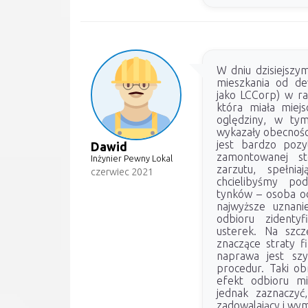
W dniu dzisiejszy
mieszkania od de
jako LCCorp) w ra
która miała miej
oględziny, w ty
wykazały obecności
jest bardzo poz
Dawid
zamontowanej st
Inżynier Pewny Lokal
zarzutu, spełnia
czerwiec 2021
chcielibyśmy pod
tynków – osoba od
najwyższe uznani
odbioru zidentyf
usterek. Na szcz
znaczące straty f
naprawa jest sz
procedur. Taki o
efekt odbioru mie
jednak zaznaczyć
zadowalający i wym