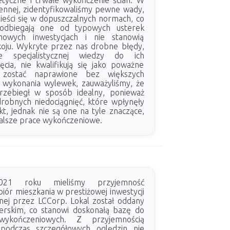
tyczne i trwałe wykończenie ścian. W
kiennej, zidentyfikowaliśmy pewne wady,
mieści się w dopuszczalnych normach, co
 odbiegają one od typowych usterek
owych inwestycjach i nie stanowią
oju. Wykryte przez nas drobne błędy,
e specjalistycznej wiedzy do ich
ęcia, nie kwalifikują się jako poważne
 zostać naprawione bez większych
o wykonania wylewek, zauważyliśmy, że
rzebiegł w sposób idealny, ponieważ
 drobnych niedociągnięć, które wpłynęły
t, jednak nie są one na tyle znaczące,
dalsze prace wykończeniowe.
21 roku mieliśmy przyjemność
ór mieszkania w prestiżowej inwestycji
anej przez LCCorp. Lokal został oddany
erskim, co stanowi doskonałą bazę do
wykończeniowych. Z przyjemnością
podczas szczegółowych oględzin nie