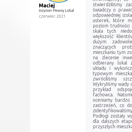
stwierdziliśmy ża
Maciej
świadczy o prawi
Inżynier Pewny Lokal
odpowiedniej izola
czerwiec 2021
usterek, które mo
poziom trudności 
skala tych niedo
większość klient
dużym zadowole
znaczących pr
mieszkaniu tym zo
na zlecenie inwe
odbierany lokal
układu i wykońc
typowym mieszkan
zwróciliśmy sz
Wykryliśmy wady o 
przykład odspoj
fachowca. Natom
oceniamy bardzo 
zastrzeżeń, co do
zidentyfikowali
Podłogi zostały w
dla dalszych eta
przyszłych mieszk