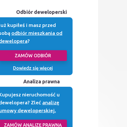
Odbiór deweloperski
Już kupiłeś i masz przed
sobą
odbiór mieszkania od
dewelopera
?
ZAMÓW ODBIÓR
Dowiedz się więcej
Analiza prawna
Kupujesz nieruchomość u
dewelopera? Zleć
analizę
umowy deweloperskiej.
ZAMÓW ANALIZĘ PRAWNĄ