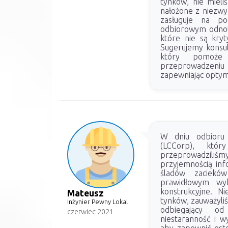
tynków, nie mieli
nałożone z niezwyk
zasługuje na p
odbiorowym odnot
które nie są kryty
Sugerujemy konsu
który pomoże
przeprowadzeni
zapewniając optym
W dniu odbioru 
(LCCorp), któ
przeprowadziliśmy
przyjemnością inf
śladów zaciekó
prawidłowym wyko
konstrukcyjne. Ni
Mateusz
tynków, zauważyli
Inżynier Pewny Lokal
odbiegający od
czerwiec 2021
niestaranność i 