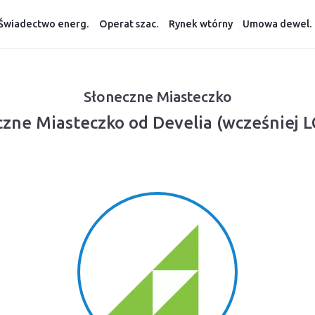
Świadectwo energ.
Operat szac.
Rynek wtórny
Umowa dewel.
Słoneczne Miasteczko
czne Miasteczko od Develia (wcześniej L