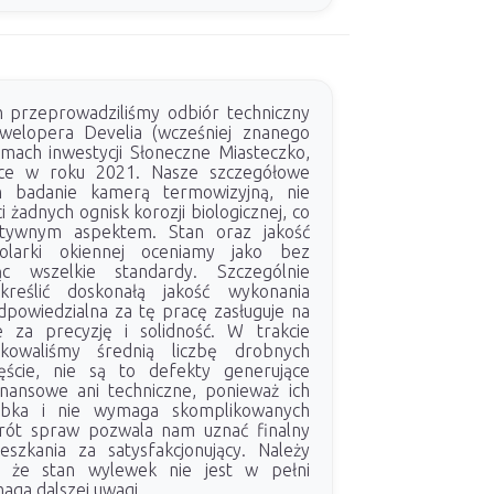
m przeprowadziliśmy odbiór techniczny
welopera Develia (wcześniej znanego
mach inwestycji Słoneczne Miasteczko,
sce w roku 2021. Nasze szczegółowe
m badanie kamerą termowizyjną, nie
 żadnych ognisk korozji biologicznej, co
ytywnym aspektem. Stan oraz jakość
olarki okiennej oceniamy jako bez
jąc wszelkie standardy. Szczególnie
kreślić doskonałą jakość wykonania
powiedzialna za tę pracę zasługuje na
e za precyzję i solidność. W trakcie
ikowaliśmy średnią liczbę drobnych
ęście, nie są to defekty generujące
inansowe ani techniczne, ponieważ ich
ybka i nie wymaga skomplikowanych
brót spraw pozwala nam uznać finalny
szkania za satysfakcjonujący. Należy
, że stan wylewek nie jest w pełni
aga dalszej uwagi.