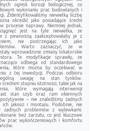
dnych ognisk korozji biologicznej, co
dłowym wykonaniu prac budowlanych i
cji. Zidentyfikowaliśmy niewielką liczbę
żna określić jako posiadające średni
w procesie naprawy. Niemniej jednak,
ciągnięć jest na tyle niewielka, że
ów z pewnością zaakceptowałaby je z
niem, nie postrzegając ich jako
oblemów. Warto zaznaczyć, że w
stały wprowadzone zmiany lokatorskie
stora. Te modyfikacje sprawiły, że
 znacząco odbiega od standardowego
zenia, które można by oczekiwać w
iu z tej inwestycji. Podczas odbioru
czególną uwagę na stan tynków.
średnim stopniu istotności, takie jak na
enia, które wymagają interwencji
iast stan szyb oraz ram okiennych
pozytywnie – nie znaleźliśmy żadnych
 ich jakości i montażu. Podobnie, nie
śmy żadnych problemów z wylewkami.
ykonane bez zarzutu, co jest kluczowe
pów prac wykończeniowych i komfortu
ańców.