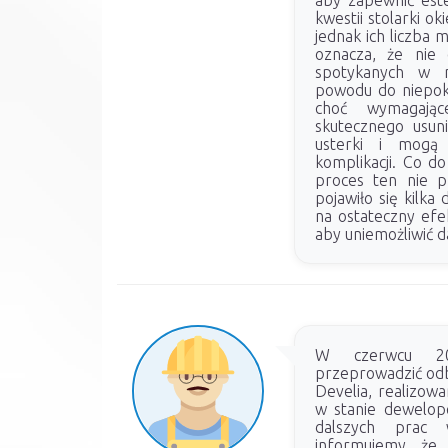
aby zapewnić este
kwestii stolarki o
jednak ich liczba 
oznacza, że nie
spotykanych w n
powodu do niepok
choć wymagając
skutecznego usuni
usterki i mogą
komplikacji. Co d
proces ten nie p
pojawiło się kilka
na ostateczny efek
aby uniemożliwić 
W czerwcu 20
przeprowadzić odbi
Develia, realizow
w stanie dewelop
dalszych prac 
informujemy, że 