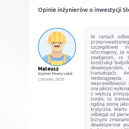
Opinie inżynierów o inwestycji 
W ramach odbior
przeprowadzonego 
szczegółowej i
informujemy, że n
zawilgoceń, co 
konstrukcji budyn
deweloperskim,
Mateusz
transakcjach. 
Inżynier Pewny Lokal
niedociągnięc
czerwiec 2020
nieprawidłowości 
one jakości wykona
z większą precyzją
średni, co stano
ogólną ocenę jakoś
krytyczna. Warto 
odbiegał od pier
licznymi zmianami
deweloperowi je