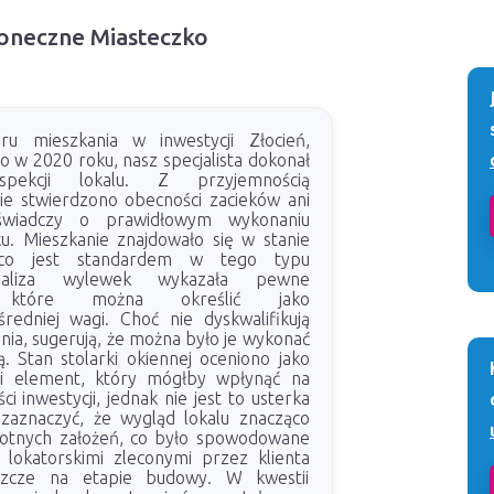
Słoneczne Miasteczko
u mieszkania w inwestycji Złocień,
w 2020 roku, nasz specjalista dokonał
nspekcji lokalu. Z przyjemnością
ie stwierdzono obecności zacieków ani
świadczy o prawidłowym wykonaniu
ku. Mieszkanie znajdowało się w stanie
 co jest standardem w tego typu
Analiza wylewek wykazała pewne
ia, które można określić jako
średniej wagi. Choć nie dyskwalifikują
nia, sugerują, że można było je wykonać
. Stan stolarki okiennej oceniono jako
wi element, który mógłby wpłynąć na
ci inwestycji, jednak nie jest to usterka
zaznaczyć, że wygląd lokalu znacząco
wotnych założeń, co było spowodowane
 lokatorskimi zleconymi przez klienta
szcze na etapie budowy. W kwestii