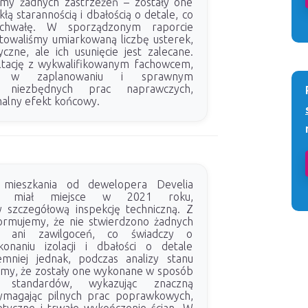
śmy żadnych zastrzeżeń – zostały one
łą starannością i dbałością o detale, co
ochwałę. W sporządzonym raporcie
owaliśmy umiarkowaną liczbę usterek,
czne, ale ich usunięcie jest zalecane.
ltację z wykwalifikowanym fachowcem,
 w zaplanowaniu i sprawnym
u niezbędnych prac naprawczych,
alny efekt końcowy.
mieszkania od dewelopera Develia
ry miał miejsce w 2021 roku,
 szczegółową inspekcję techniczną. Z
ormujemy, że nie stwierdzono żadnych
w ani zawilgoceń, co świadczy o
naniu izolacji i dbałości o detale
emniej jednak, podczas analizy stanu
śmy, że zostały one wykonane w sposób
 standardów, wykazując znaczną
wymagając pilnych prac poprawkowych,