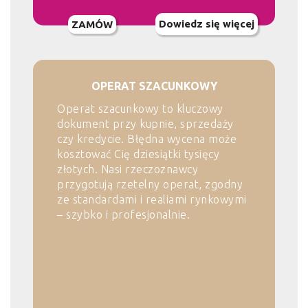
Dowiedz się więcej
ZAMÓW
OPERAT SZACUNKOWY
Operat szacunkowy to kluczowy
dokument przy kupnie, sprzedaży
czy kredycie. Błędna wycena może
kosztować Cię dziesiątki tysięcy
złotych. Nasi rzeczoznawcy
przygotują rzetelny operat, zgodny
ze standardami i realiami rynkowymi
– szybko i profesjonalnie.