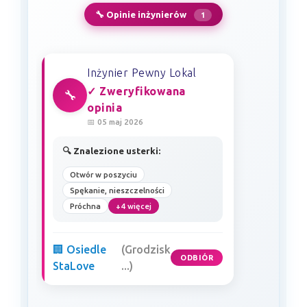
🔧 Opinie inżynierów
1
Inżynier Pewny Lokal
✓ Zweryfikowana
🔧
opinia
📅 05 maj 2026
🔍 Znalezione usterki:
Otwór w poszyciu
Spękanie, nieszczelności
Próchna
+4 więcej
🏢 Osiedle
(Grodzisk
ODBIÓR
StaLove
...)