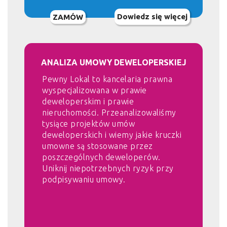
Dowiedz się więcej
ZAMÓW
ANALIZA UMOWY DEWELOPERSKIEJ
Pewny Lokal to kancelaria prawna
wyspecjalizowana w prawie
deweloperskim i prawie
nieruchomości. Przeanalizowaliśmy
tysiące projektów umów
deweloperskich i wiemy jakie kruczki
umowne są stosowane przez
poszczególnych deweloperów.
Uniknij niepotrzebnych ryzyk przy
podpisywaniu umowy.