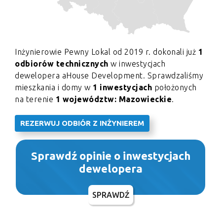
Inżynierowie Pewny Lokal od 2019 r. dokonali już
1
odbiorów technicznych
w inwestycjach
dewelopera aHouse Development. Sprawdzaliśmy
mieszkania i domy w
1 inwestycjach
położonych
na terenie
1 województw: Mazowieckie
.
REZERWUJ ODBIÓR Z INŻYNIEREM
Sprawdź opinie o inwestycjach
dewelopera
SPRAWDŹ