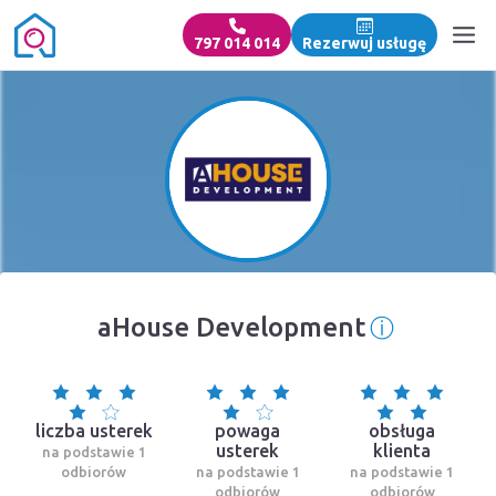
797 014 014
Rezerwuj usługę
ⓘ
aHouse Development
Informacj
liczba usterek
powaga
obsługa
usterek
klienta
na podstawie 1
odbiorów
na podstawie 1
na podstawie 1
odbiorów
odbiorów