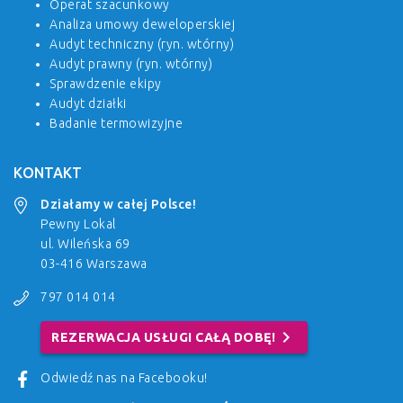
Operat szacunkowy
Analiza umowy deweloperskiej
Audyt techniczny (ryn. wtórny)
Audyt prawny (ryn. wtórny)
Sprawdzenie ekipy
Audyt działki
Badanie termowizyjne
KONTAKT
Działamy w całej Polsce!
Pewny Lokal
ul. Wileńska 69
03-416 Warszawa
797 014 014
chevron_right
REZERWACJA USŁUGI CAŁĄ DOBĘ!
Odwiedź nas na Facebooku!