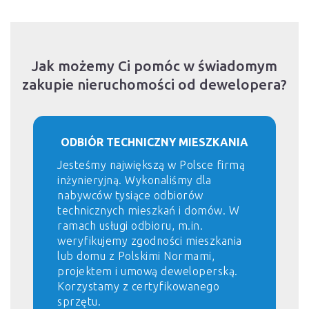
Jak możemy Ci pomóc w świadomym
zakupie nieruchomości od dewelopera?
ODBIÓR TECHNICZNY MIESZKANIA
Jesteśmy największą w Polsce firmą
inżynieryjną. Wykonaliśmy dla
nabywców tysiące odbiorów
technicznych mieszkań i domów. W
ramach usługi odbioru, m.in.
weryfikujemy zgodności mieszkania
lub domu z Polskimi Normami,
projektem i umową deweloperską.
Korzystamy z certyfikowanego
sprzętu.