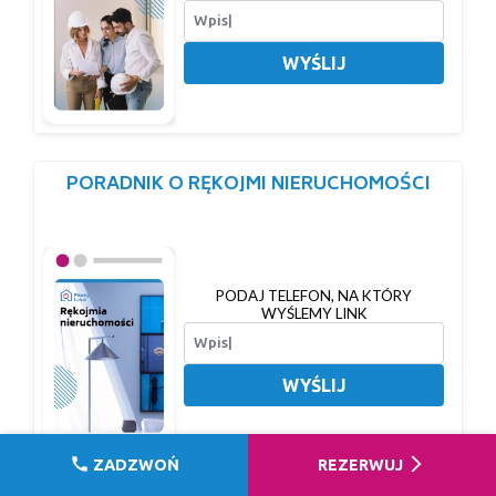
WYŚLIJ
PORADNIK O RĘKOJMI NIERUCHOMOŚCI
PODAJ TELEFON, NA KTÓRY
WYŚLEMY LINK
WYŚLIJ
call
arrow_forward_ios
ZADZWOŃ
REZERWUJ