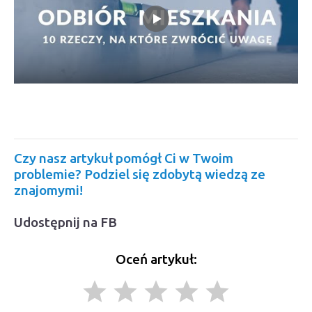
Czy nasz artykuł pomógł Ci w Twoim
problemie? Podziel się zdobytą wiedzą ze
znajomymi!
Udostępnij na FB
Oceń artykuł:
grade
grade
grade
grade
grade