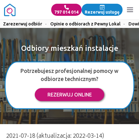
797 014 014
Rezerwuj usługę
Zarezerwuj odbiór
·
Opinie o odbiorach z Pewny Lokal
·
Dowi
Odbiory mieszkań instalacje
Potrzebujesz profesjonalnej pomocy w
odbiorze technicznym?
REZERWUJ ONLINE
2021-07-18 (aktualizacja: 2022-03-14)
Odbiory mieszkań instalacje | 797 014 014