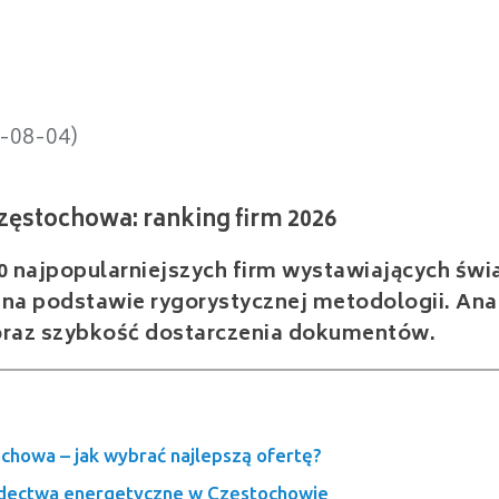
chowa: ranking firm 2026
6-08-04)
 najpopularniejszych firm wystawiających św
a podstawie rygorystycznej metodologii. Anal
i oraz szybkość dostarczenia dokumentów.
howa – jak wybrać najlepszą ofertę?
adectwa energetyczne w Częstochowie