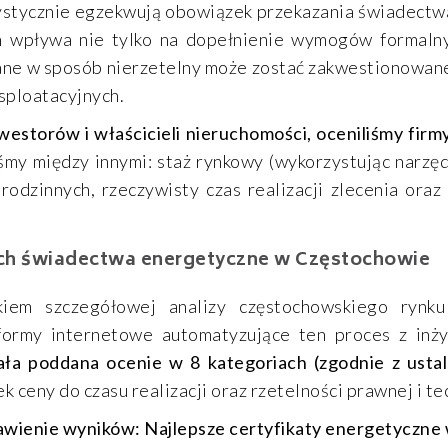
stycznie egzekwują obowiązek przekazania świadectwa
n wpływa nie tylko na dopełnienie wymogów formaln
ne w sposób nierzetelny może zostać zakwestionowane
sploatacyjnych.
estorów i właścicieli nieruchomości, oceniliśmy fi
śmy między innymi: staż rynkowy (wykorzystując narzę
rodzinnych, rzeczywisty czas realizacji zlecenia ora
ych świadectwa energetyczne w Częstochowie
kiem szczegółowej analizy częstochowskiego rynku 
formy internetowe automatyzujące ten proces z inży
ała poddana ocenie w 8 kategoriach (zgodnie z usta
k ceny do czasu realizacji oraz rzetelności prawnej i t
awienie wyników: Najlepsze certyfikaty energetyczne