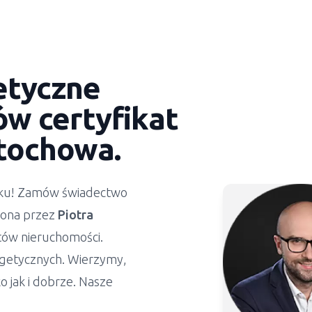
etyczne
w certyfikat
tochowa.
ynku! Zamów świadectwo
żona przez
Piotra
stów nieruchomości.
getycznych. Wierzymy,
 jak i dobrze. Nasze