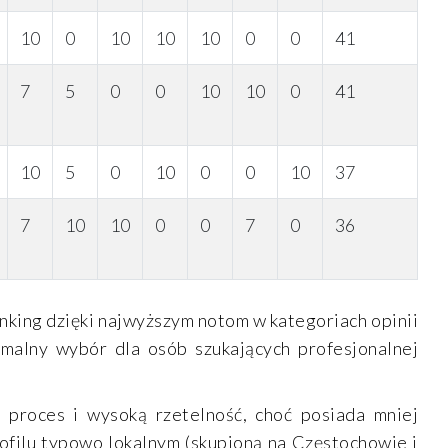
10
0
10
10
10
0
0
41
7
5
0
0
10
10
0
41
10
5
0
10
0
0
10
37
7
10
10
0
0
7
0
36
nking dzięki najwyższym notom w kategoriach opinii
ymalny wybór dla osób szukających profesjonalnej
 proces i wysoką rzetelność, choć posiada mniej
rofilu typowo lokalnym (skupioną na Częstochowie i