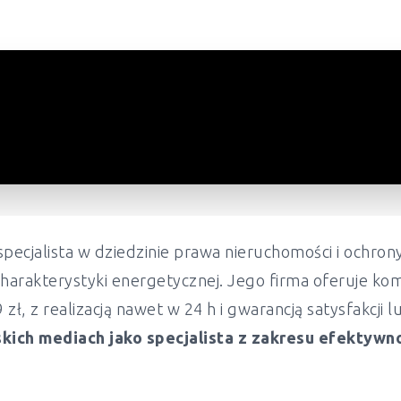
pecjalista w dziedzinie prawa nieruchomości i ochr
harakterystyki energetycznej. Jego firma oferuje ko
ł, z realizacją nawet w 24 h i gwarancją satysfakcji 
kich mediach jako specjalista z zakresu efektywn