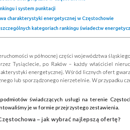
nkingu i system punktacji
twa charakterystyki energetycznej w Częstochowie
oszczególnych kategoriach rankingu świadectw energetyc
eruchomości w północnej części województwa śląskiego,
przez Tysiąclecie, po Raków – każdy właściciel nier
kterystyki energetycznej. Wśród licznych ofert gwaran
żnego lub sporządzonego nierzetelnie. W przypadku cz
 podmiotów świadczących usługi na terenie Często
ezentowaliśmy je w formie przejrzystego zestawienia.
zęstochowa – jak wybrać najlepszą ofertę?