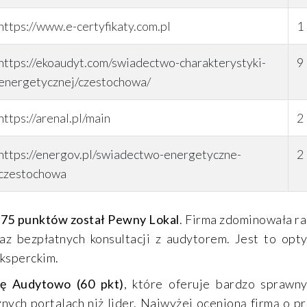
https://www.e-certyfikaty.com.pl
1
https://ekoaudyt.com/swiadectwo-charakterystyki-
9
energetycznej/czestochowa/
https://arenal.pl/main
2
https://energov.pl/swiadectwo-energetyczne-
2
czestochowa
 75 punktów został Pewny Lokal
. Firma zdominowała ra
raz bezpłatnych konsultacji z audytorem. Jest to opt
eksperckim.
ię Audytowo (60 pkt)
, które oferuje bardzo sprawny
nych portalach niż lider. Najwyżej ocenioną firmą o p