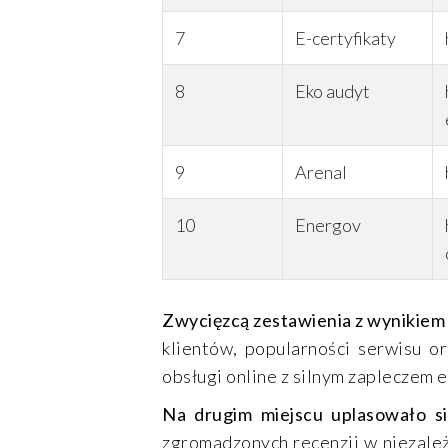
7
E-certyfikaty
8
Eko audyt
9
Arenal
10
Energov
Zwycięzcą zestawienia z wynikiem
klientów, popularności serwisu o
obsługi online z silnym zapleczem 
Na drugim miejscu uplasowało s
zgromadzonych recenzji w niezależ