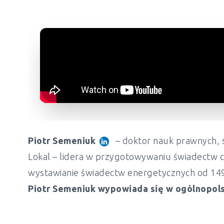
Piotr Semeniuk
– doktor nauk prawnych, s
Lokal – lidera w przygotowywaniu świadectw c
wystawianie świadectw energetycznych od 149 z
Piotr Semeniuk wypowiada się w ogólnopols