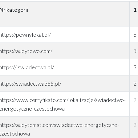
Nr kategorii
1
https://pewnylokal.pl/
8
https://audytowo.com/
3
https://iswiadectwa.pl/
3
https://swiadectwa365.pl/
2
https://www.certyfikato.com/lokalizacje/swiadectwo-
2
energetyczne-czestochowa
https://audytomat.com/swiadectwo-energetyczne-
2
czestochowa