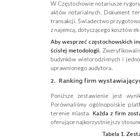
W Częstochowie notariusze rygory
aktów notarialnych. Dokument te
transakcji. Świadectwo przygotowa
z najemcą, dotyczącego kosztów ek
Aby wesprzeć częstochowskich inw
ścisłej metodologii
. Zweryfikowali
budynków wielorodzinnych i jedno
uprawnionego audytora.
Ranking firm wystawiając
Poniższe zestawienie jest wyni
Porównaliśmy ogólnopolskie plat
terenie miasta.
Każda z firm zost
oferujące najkorzystniejszy stosune
Tabela 1. Zest