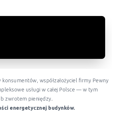
ony konsumentów, współzałożyciel firmy Pewny
mpleksowe usługi w całej Polsce — w tym
lub zwrotem pieniędzy.
ości energetycznej budynków.